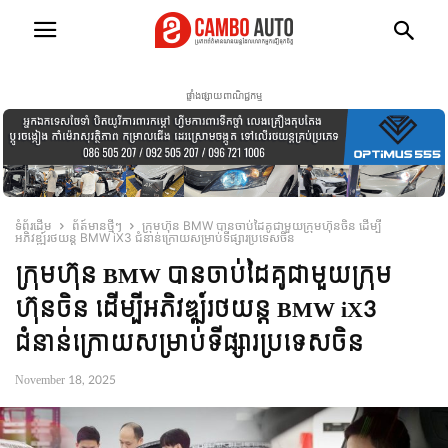
ផ្ទាំងផ្សាយពាណិជ្ជកម្ម
ទំព័រដើម
ព័ត៍មានថ្មីៗ
ក្រុមហ៊ុន BMW បានចាប់ដៃគូជាមួយក្រុមហ៊ុនចិន ដើម្បី
អភិវឌ្ឍ៍រថយន្ដ BMW iX3 ជំនាន់ក្រោយសម្រាប់ទីផ្សារប្រទេសចិន
ក្រុមហ៊ុន BMW បានចាប់ដៃគូជាមួយក្រុម
ហ៊ុនចិន ដើម្បីអភិវឌ្ឍ៍រថយន្ដ BMW iX3
ជំនាន់ក្រោយសម្រាប់ទីផ្សារប្រទេសចិន
November 18, 2025