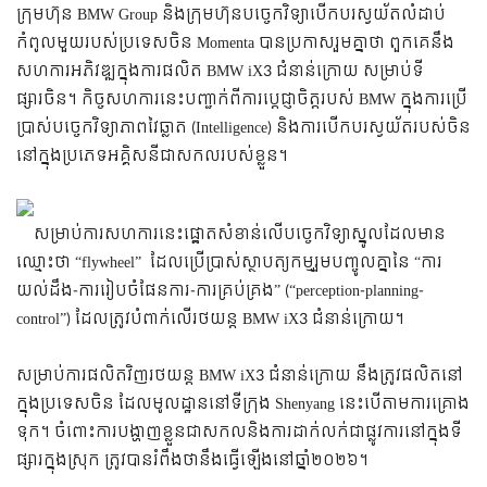
ក្រុមហ៊ុន BMW Group និងក្រុមហ៊ុនបច្ចេកវិទ្យាបើកបរស្វយ័តលំដាប់
កំពូលមួយរបស់ប្រទេសចិន Momenta បានប្រកាសរួមគ្នាថា ពួកគេនឹង
សហការអភិវឌ្ឍក្នុងការផលិត BMW iX3 ជំនាន់ក្រោយ សម្រាប់ទី
ផ្សារចិន។ កិច្ចសហការនេះបញ្ជាក់ពីការប្តេជ្ញាចិត្តរបស់ BMW ក្នុងការប្រើ
ប្រាស់បច្ចេកវិទ្យាភាពវៃឆ្លាត (Intelligence) និងការបើកបរស្វយ័តរបស់ចិន
នៅក្នុងប្រភេទអគ្គិសនីជាសកលរបស់ខ្លួន។
សម្រាប់ការសហការនេះផ្ផ្ដោតសំខាន់លើបច្ចេកវិទ្យាស្នូលដែលមាន
ឈ្មោះថា “flywheel” ដែលប្រើប្រាស់ស្ថាបត្យកម្មរួមបញ្ចូលគ្នានៃ “ការ
យល់ដឹង-ការរៀបចំផែនការ-ការគ្រប់គ្រង” (“perception-planning-
control”) ដែលត្រូវបំពាក់លើរថយន្ដ BMW iX3 ជំនាន់ក្រោយ។
សម្រាប់ការផលិតវិញរថយន្ត BMW iX3 ជំនាន់ក្រោយ នឹងត្រូវផលិតនៅ
ក្នុងប្រទេសចិន ដែលមូលដ្ឋាននៅទីក្រុង Shenyang នេះបើតាមការគ្រោង
ទុក។ ចំពោះការបង្ហាញខ្លួនជាសកលនិងការដាក់លក់ជាផ្លូវការនៅក្នុងទី
ផ្សារក្នុងស្រុក ត្រូវបានរំពឹងថានឹងធ្វើឡើងនៅឆ្នាំ២០២៦។