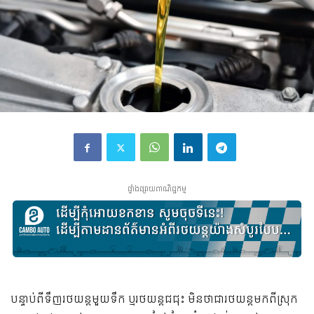
ផ្ទាំងផ្សាយពាណិជ្ជកម្ម
បន្ទាប់ពីទឹញរថយន្តមួយទឹក ឬរថយន្តជជុះ មិនថាជារថយន្តមកពីស្រុក