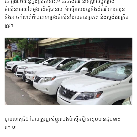
គេ ឬជារថយន្តក្នុងស្រុកនោះទេ គេតែងណែនាំឲ្យផ្លាស់ប្តូរប្រេង
ម៉ាស៊ីនចោលតែម្តង ដើម្បីធានាថា ម៉ាស៊ីនរថយន្តនឹងដំណើរការរលូន
និងអាចកំណត់ពីប្រភេទប្រេងម៉ាស៊ីនដែលមានប្រភព និងស្តង់ដារត្រឹម
ត្រូវ។
មូលហេតុធំៗ ដែលត្រូវផ្លាស់ប្តូរប្រេងម៉ាស៊ីនថ្មីនោះរួមមានដូចខាង
ក្រោមៈ