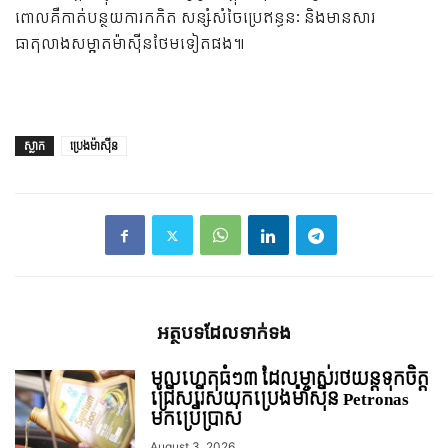
ពោលគឺកាត់បន្ថយការកកិត សន្សំសំចៃប្រេឥន្ធនៈ និងមានសារ
ធាតុលាងសម្អាតម៉ាស៊ីនថែមទៀតផង៕
ស្លាក
ប្រេងម៉ាស៊ីន
អត្ថបទ​ដែល​ទាក់ទង
មូលហេតុធំៗ៣ ដែលម្ចាស់រថយន្តទុកចិត្ត
ជ្រើសរើសយកប្រេងម៉ាស៊ីន Petronas
មកប្រើប្រាស់
August 3, 2026