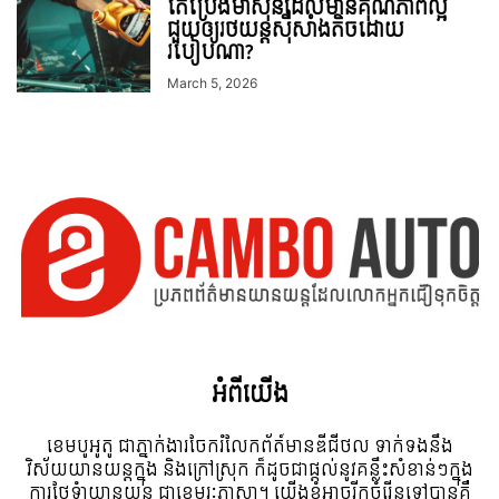
តើប្រេងម៉ាស៊ីនដែលមានគុណភាពល្អ
ជួយឲ្យរថយន្តស៊ីសាំងតិចដោយ
របៀបណា?
March 5, 2026
អំពី​យើង
ខេមបូអូតូ ជាភ្នាក់ងារចែករំលែកព័ត៍មានឌីជីថល ទាក់ទងនឹង
វិស័យយានយន្តក្នុង និងក្រៅស្រុក ក៏ដូចជាផ្តល់នូវគន្លឹះសំខាន់ៗក្នុង
ការថែទំាយានយន្ត ជាខេមរៈភាសា។ យើងខ្ញុំអាចរីកចំរើនទៅបានគឺ