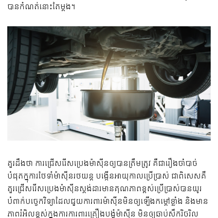
បានកំណត់នោះតែម្តង។
គួរដឹងថា ការជ្រើសរើសប្រេងម៉ាស៊ីនឲ្យបានត្រឹមត្រូវ គឺជារឿងចាំបាច់
បំផុតក្នុការថែទាំម៉ាស៊ីនរថយន្ត បង្កើនអាយុកាលប្រើប្រាស់ ជាពិសេសគឺ
គួរជ្រើសរើសប្រេងម៉ាស៊ីនស្តង់ដារមានគុណភាពខ្ពស់ប្រើប្រាស់បានយូរ
បំពាក់បច្ចេកវិទ្យាដែលជួយការពារម៉ាស៊ីនមិនឲ្យឡើងកម្តៅខ្លាំង និងមាន
ភាពរំអិលខ្ពស់ក្នុងការការពារគ្រឿងបង្គុំម៉ាស៊ីន មិនឲ្យឆាប់សឹករិចរិល