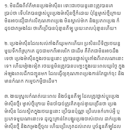
១. មិនដឹងពីព័ត៌មានប្រេងម៉ាស៊ីន៖ ទោះជារថយន្តនោះត្រូវបានគេ
ប្រាប់ថា ទើបតែបានផ្លាស់ប្តូរប្រេងម៉ាស៊ីនថ្មីក៏ដោយ ប៉ុន្តែម្ចាស់ថ្មីក្រោយ
មិនអាចជឿជាក់លើគុណភាពប្រេង មិនស្គាល់ម៉ាក និងប្រភពប្រេង ក៏
ដូចជាតម្រងដែរ ថាតើប្រើបានប៉ុន្មានគីឡូ ឬរយៈពេលប៉ុន្មានហើយ។
២. ប្រេងម៉ាស៊ីនដែលសល់តាំងពីយូរមកហើយ៖ ប្រសិនបើទិញរថយន្ត
មួយទឹកពីស្រុកគេ ដូចជាមកពីអាមេរិក ជាដើម គឺពិតជាមិនអាចដឹង
ទេថា ប្រេងម៉ាស៊ីនក្នុងរថយន្តនោះ ត្រូវបានផ្លាស់ប្តូរតាំងពីពេលណានោះ
ទេ។ ហើយម្យ៉ាងទៀត រថយន្តមិនត្រូវបានបញ្ឆេះក្នុងរយៈពេលយូរថ្ងៃ ក្នុង
អំឡុងពេលដឹកជញ្ជូនមក ដែលធ្វើឲ្យគុណភាពប្រេងកាន់តែធ្លាក់ចុះ និង
មានកំណក កម្ទេចកម្ទីជាដើម។
៣. ងាយស្រួលកំណត់រយៈពេល និងចំនួនគីឡូ ដែលត្រូវផ្លាស់ប្តូរប្រេង
ម៉ាស៊ីនថ្មី៖ ម្ចាស់ថ្មីក្រោយ មិនចាំបាច់ត្រូវគិតខ្វល់ខ្វាយច្រើនថា ប្រេង
ម៉ាស៊ីន ដែលស្ថិតក្នុងរថយន្តនោះ ប្រើបានប៉ុណ្ណា ប្រើលេខកំហាប់អ្វី ឬ
ប្រភេទមួយណានោះទេ ដូច្នេះគ្រាន់តែបង្ហូរប្រេងចាស់ចោល ដាក់ប្រេង
ម៉ាស៊ីនថ្មី និងតម្រងថ្មីចូល ហើយប្រើរហូតដល់ពេល ឬចំនួនគីឡូដែល