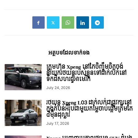
អត្ថបទ​ដែល​ទាក់ទង
ក្រុមហ៊ុន Xpeng នៅតែចិញ្ចឹមចិត្តចង់
នាំយករថយន្ដរបស់ខ្លួនទៅដាក់លក់នៅ
ទឹកដីសហរដ្ឋអាមេរិក
July 24, 2026
រថយន្ត Xpeng L03 ដាក់លក់ជាផ្លូវការនៅ
ក្នុងតំបន់អឺរ៉ុបជាមួយតម្លៃចាប់ផ្ដើមត្រឹមតែ
៤មុឺនដុល្លារ
July 17, 2026