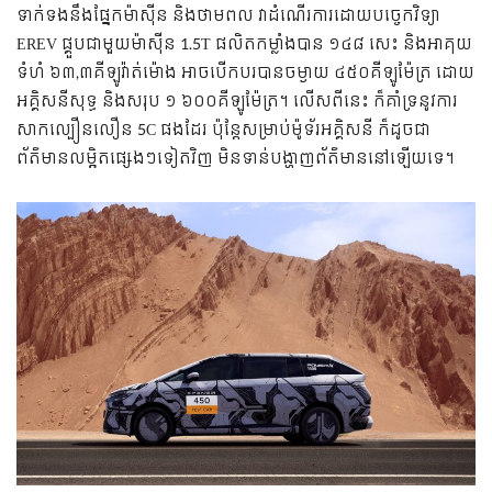
ទាក់ទងនឹងផ្នែកម៉ាសុីន និងថាមពល វាដំណើរការដោយបច្ចេកវិទ្យា
EREV ផ្គួបជាមួយម៉ាសុីន 1.5T ផលិតកម្លាំងបាន ១៤៨ សេះ និងអាគុយ
ទំហំ ៦៣,៣គីឡូវ៉ាត់ម៉ោង អាចបើកបរបានចម្ងាយ ៤៥០គីឡូម៉ែត្រ ដោយ
អគ្គិសនីសុទ្ធ និងសរុប ១ ៦០០គីឡូម៉ែត្រ។ លើសពីនេះ ក៏គាំទ្រនូវការ
សាកល្បឿនលឿន 5C ផងដែរ ប៉ុន្តែសម្រាប់ម៉ូទ័រអគ្គិសនី ក៏ដូចជា
ព័ត៌មានលម្អិតផ្សេងៗទៀតវិញ មិនទាន់បង្ហាញព័ត៌មាននៅឡើយទេ។