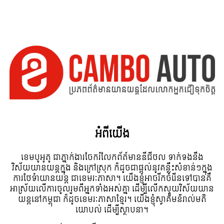
អំពី​យើង
ខេមបូអូតូ ជាភ្នាក់ងារចែករំលែកព័ត៍មានឌីជីថល ទាក់ទងនឹង
វិស័យយានយន្តក្នុង និងក្រៅស្រុក ក៏ដូចជាផ្តល់នូវគន្លឹះសំខាន់ៗក្នុង
ការថែទំាយានយន្ត ជាខេមរៈភាសា។ យើងខ្ញុំអាចរីកចំរើនទៅបានគឺ
អាស្រ័យលើការចូលរួមពីអ្នកទាំងអស់គ្នា ដើម្បីលើកស្ទួយវិស័យយាន
យន្តនៅកម្ពុជា ក៏ដូចខេមរៈភាសាខ្មែរ។ យើងខ្ញុំស្វាគមន៌រាល់មតិ
យោបល់ ដើម្បីស្ថាបនា។