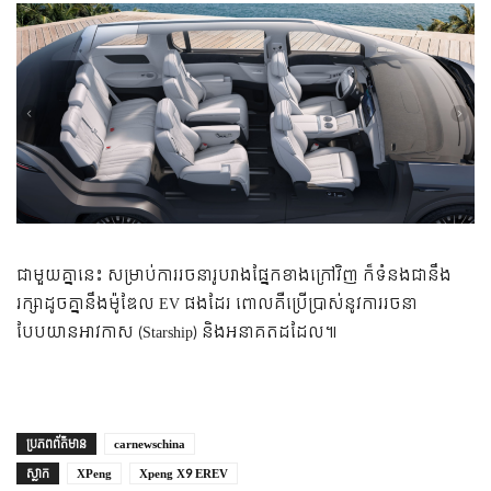
ជាមួយគ្នានេះ សម្រាប់ការរចនារូបរាងផ្នែកខាងក្រៅវិញ ក៏ទំនងជានឹង
រក្សាដូចគ្នានឹងម៉ូឌែល EV ផងដែរ ពោលគឺប្រើប្រាស់នូវការរចនា
បែបយានអាវកាស (Starship) និងអនាគតដដែល៕
ប្រភព​ព័ត៌មាន
carnewschina
ស្លាក
XPeng
Xpeng X9 EREV