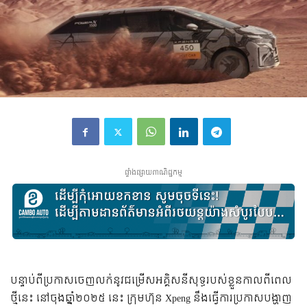
ផ្ទាំងផ្សាយពាណិជ្ជកម្ម
បន្ទាប់ពីប្រកាសចេញលក់នូវជម្រើសអគ្គិសនីសុទ្ធរបស់ខ្លួនកាលពីពេល
ថ្មីនេះ នៅចុងឆ្នាំ២០២៥ នេះ ក្រុមហ៊ុន Xpeng នឹងធ្វើការប្រកាសបង្ហាញ