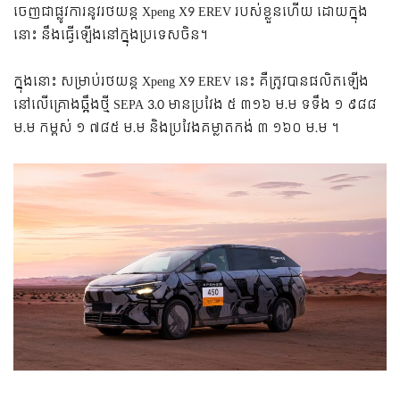
ចេញជាផ្លូវការនូវរថយន្ត Xpeng X9 EREV របស់ខ្លួនហើយ ដោយក្នុង
នោះ នឹងធ្វើឡើងនៅក្នុងប្រទេសចិន។
ក្នុងនោះ សម្រាប់រថយន្ត Xpeng X9 EREV នេះ គឺត្រូវបានផលិតឡើង
នៅលើគ្រោងឆ្អឹងថ្មី SEPA 3.0 មានប្រវែង​ ៥ ៣១៦ ម.ម ទទឹង ១ ៩៨៨
ម.ម កម្ពស់ ១ ៧៨៥ ម.ម និងប្រវែងគម្លាតកង់ ៣ ១៦០ ម.ម ។