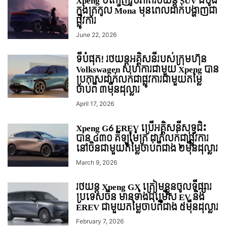
Xpeng បញ្ចេញរូបភាពរថយន្ត SUV ដំបូង
ក្នុងត្រកូល Mona មុនពេលដាក់បង្ហាញជា
ផ្លូវការ
June 22, 2026
ទីបំផុត! រថយន្ដអគ្គិសនីរបស់ក្រុមហ៊ុន
Volkswagen សហការជាមួយ Xpeng បាន
ប្រកាសដាក់លក់ជាផ្លូវការជាមួយតម្លៃ
ចាប់ពី ៣មុឺនដុល្លារ
April 17, 2026
Xpeng G6 EREV ប្រើអគ្គិសនីសុទ្ធជិះ
បាន ៤៣០ គីឡូម៉ែត្រ ដាក់លក់ជាផ្លូវការ
នៅចិនជាមួយតម្លៃចាប់ពីជាង ២មុឺនដុល្លារ
March 9, 2026
រថយន្ត Xpeng GX ត្រៀមខ្លួនចូលទីផ្សារ
ប្រទេសចិន មានទាំងជម្រើស EV និង
EREV ជាមួយតម្លៃចាប់ពីជាង ៥ម៉ឺនដុល្លារ
February 7, 2026