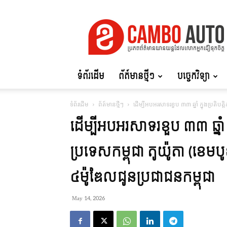
Cambo
Auto
ទំព័រដើម
ព័ត៍មានថ្មីៗ
បច្ចេកវិទ្យា
ទំព័រដើម
ព័ត៍មានថ្មីៗ
ដើម្បីអបអរសាទរខួប ៣៣ ឆ្នាំ ក្នុងប្រតិបត្
ដើម្បីអបអរសាទរខួប ៣៣ ឆ្នាំ ក្
ប្រទេសកម្ពុជា តូយ៉ូតា (ខេមបូ
៤ម៉ូឌែលជូនប្រជាជនកម្ពុជា
May 14, 2026