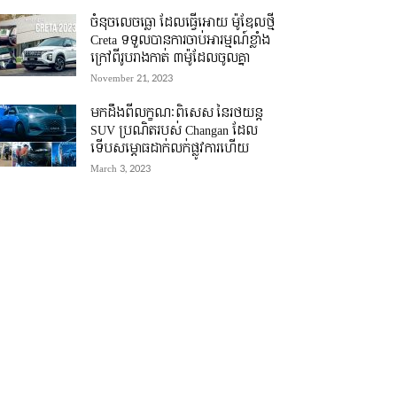
ចំនុចលេចធ្លោ ដែលធ្វើអោយ ម៉ូឌែលថ្មី
Creta ទទួលបានការចាប់អារម្មណ៍ខ្លាំង
ក្រៅពីរូបរាងកាត់ ៣ម៉ូដែលចូលគ្នា
November 21, 2023
មកដឹងពីលក្ខណៈពិសេស នៃរថយន្ត
SUV ប្រណិតរបស់ Changan ដែល
ទើបសម្ភោធដាក់លក់ផ្លូវការហើយ
March 3, 2023