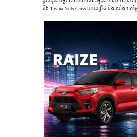
ផ្តល់ជូនតម្លៃពិសេសតែចំពោះម៉ូឌែលដែលកំពុងពេញ
និង Toyota Yaris Cross ហាយប្រ៊ីដ និង សាំង។ ត