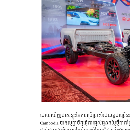
ដោយឃើញថាសន្ទុះនៃការប្រើប្រាស់រថយន្តជាច្រើនរប
Cambodia បានប្ដេជ្ញាចិត្តធ្វើការផ្តល់ជូនតម្លៃថ្មីជា