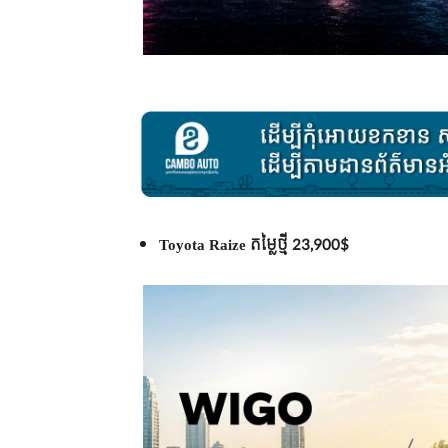
Toyota Raize តម្លៃថ្មី 23,900$