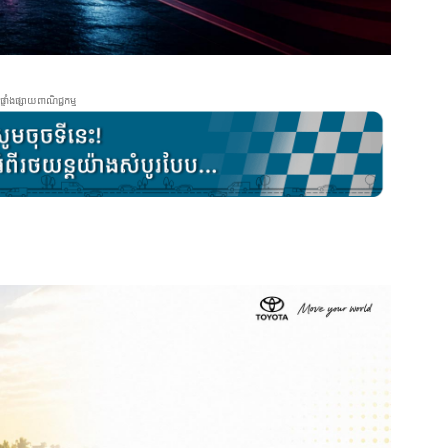
ផ្ទាំងផ្សាយពាណិជ្ជកម្ម