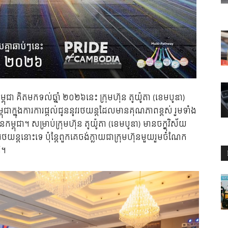
កម្ពុជា គិតមកទល់ឆ្នាំ ២០២៦នេះ ក្រុមហ៊ុន តូយ៉ូតា (ខេមបូឌា)
ជាក្នុងការការផ្ដល់ជូននូវរថយន្ដដែលមានគុណភាពខ្ពស់ រួមទាំង
ម្ពុជា។ សម្រាប់ក្រុមហ៊ុន តូយ៉ូតា (ខេមបូឌា) មានចក្ខុវិស័យ
រថយន្ដនោះទេ ប៉ុន្តែពួកគេចង់ក្លាយជាក្រុមហ៊ុនមួយរួមចំណែក
ិ។