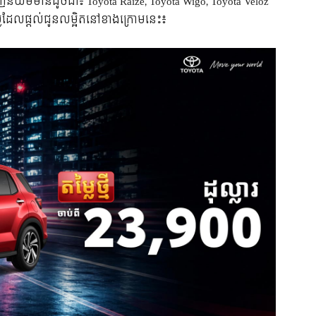
និយមមានដូចជា៖ Toyota Raize, Toyota Wigo, Toyota Veloz
ម្លៃដែលផ្តល់ជូនលម្អិតនៅខាងក្រោមនេះ៖