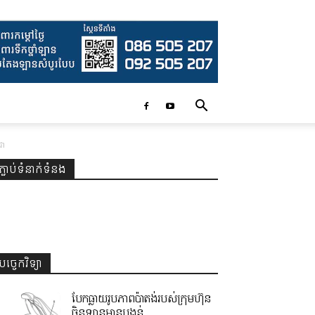
ជា
ភ្ជាប់ទំនាក់ទំនង
បច្ចេកវិទ្យា
បែកធ្លាយរូបភាពប៉ាតង់របស់ក្រុមហ៊ុន
ចិនឡានមានបង្គន់