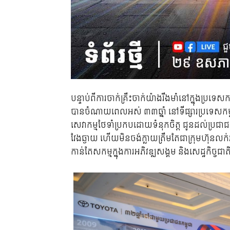
បន្ទាប់ពីការចាក់គ្រឹះចាក់យ៉ាងរឹងមាំនៅក្នុងប្រទេស
បានចំណាយពេលអស់ ៣៣ឆ្នាំ នៅទីផ្សារប្រទេសកម្ពុ
សេវាកម្មថែទាំប្រកបដោយទំនុកចិត្ត ជូនដល់ប្រជាជនក
វែងឆ្ងាយ ហើយមិនចង់ក្លាយត្រឹមតែជាក្រុមហ៊ុនលក់
កាន់តែសកម្មក្នុងការអភិវឌ្ឍសង្គម និងសេដ្ឋកិច្ចជាត