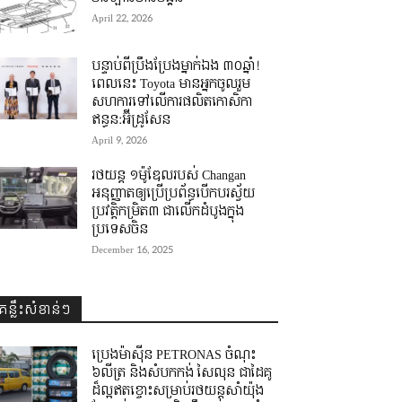
April 22, 2026
បន្ទាប់ពីប្រឹងប្រែងម្នាក់ឯង ៣០ឆ្នាំ! ​
ពេលនេះ Toyota មានអ្នកចូលរួម
សហការទៅលើការផលិតកោសិកា
ឥន្ធន:អ៊ីដ្រូសែន
April 9, 2026
រថយន្ត ១ម៉ូឌែលរបស់ Changan
អនុញ្ញាតឲ្យប្រើប្រព័ន្ធបើកបរស្វ័យ
ប្រវត្តិកម្រិត៣ ជាលើកដំបូងក្នុង
ប្រទេសចិន
December 16, 2025
គន្លឹះសំខាន់ៗ
ប្រេងម៉ាស៊ីន PETRONAS ចំណុះ
៦លីត្រ និងសំបកកង់ សៃលុន ជាដៃគូ
ដ៏ល្អឥតខ្ចោះសម្រាប់រថយន្តសាំយ៉ុង