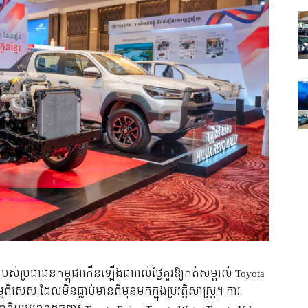
ស់ប្រជាជនកម្ពុជាកើនឡើងជារាល់ថ្ងៃគួរឱ្យកត់សម្គាល់ Toyota
តម្លៃពិសេស ដែលមិនធ្លាប់មានពីមុនមកក្នុងប្រវត្តិសាស្ត្រ។ ការ