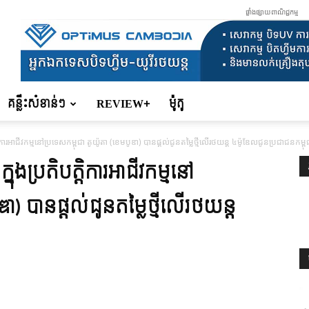
ផ្ទាំងផ្សាយពាណិជ្ជកម្ម
គន្លឹះសំខាន់ៗ
REVIEW+
ម៉ូតូ
តិការអាជីវកម្មនៅប្រទេសកម្ពុជា តូយ៉ូតា (ខេមបូឌា) បានផ្ដល់ជូនតម្លៃថ្មីលើរថយន្ដ ៤ម៉ូឌែលជូនប្រជាជនកម្ពុ
នុងប្រតិបត្តិការអាជីវកម្មនៅ
ឌា) បានផ្ដល់ជូនតម្លៃថ្មីលើរថយន្ដ