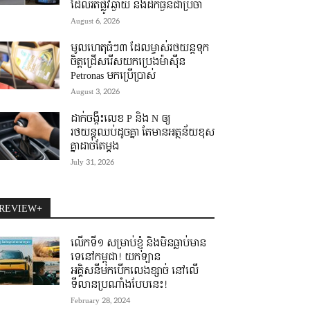
ដែលរត់ផ្លូវឆ្ងាយ និងដឹកធ្ងន់ជាប្រចាំ
August 6, 2026
មូលហេតុធំៗ៣ ដែលម្ចាស់រថយន្តទុក
ចិត្តជ្រើសរើសយកប្រេងម៉ាស៊ីន
Petronas មកប្រើប្រាស់
August 3, 2026
ដាក់ចង្កឹះលេខ P និង N ឲ្យ
រថយន្តឈប់ដូចគ្នា តែមានអត្ថន័យខុស
គ្នាដាច់តែម្តង
July 31, 2026
REVIEW+
លើកទី១ សម្រាប់ខ្ញុំ និងមិនធ្លាប់មាន
ទេនៅកម្ពុជា! យកឡាន
អគ្គិសនីមកបើកលេងខ្សាច់ នៅលើ
ទីលានប្រណាំងបែបនេះ!
February 28, 2024