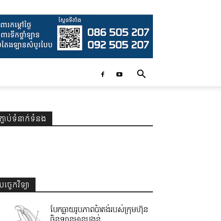
ភ្ជាប់ទំនាក់ទំនង
បច្ចេកវិទ្យា
បែកធ្លាយរូបភាពប៉ាតង់របស់ក្រុមហ៊ុន
ចិនឡានមានបង្គន់