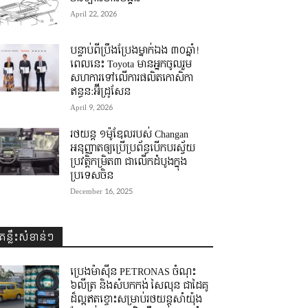
April 22, 2026
បន្ទាប់ពីប្រឹងប្រែងម្នាក់ឯង ៣០ឆ្នាំ! ​
ពេលនេះ Toyota មានអ្នកចូលរួម
សហការទៅលើការផលិតកោសិកា
ឥន្ធន:អ៊ីដ្រូសែន
April 9, 2026
រថយន្ត ១ម៉ូឌែលរបស់ Changan
អនុញ្ញាតឲ្យប្រើប្រព័ន្ធបើកបរស្វ័យ
ប្រវត្តិកម្រិត៣ ជាលើកដំបូងក្នុង
ប្រទេសចិន
December 16, 2025
គន្លឹះសំខាន់ៗ
ប្រេងម៉ាស៊ីន PETRONAS ចំណុះ
៦លីត្រ និងសំបកកង់ សៃលុន ជាដៃគូ
ដ៏ល្អឥតខ្ចោះសម្រាប់រថយន្តសាំយ៉ុង