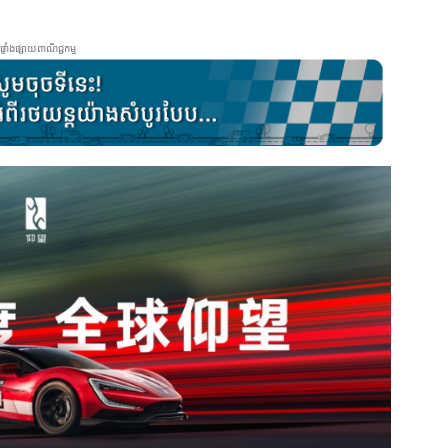
ផ្ទាំងផ្សាយពាណិជ្ជកម្ម