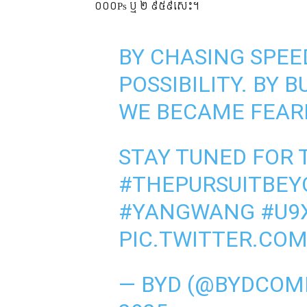
០០០Ps ឬ ២ ៩៥៩សេះ។
BY CHASING SPEE
POSSIBILITY. BY 
WE BECAME FEAR
STAY TUNED FOR 
#THEPURSUITBEY
#YANGWANG
#U9
PIC.TWITTER.CO
— BYD (@BYDCOM