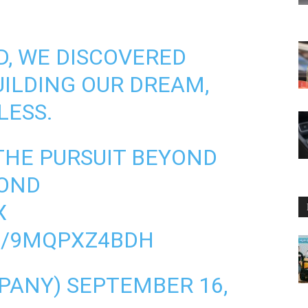
D, WE DISCOVERED
BUILDING OUR DREAM,
LESS.
THE PURSUIT BEYOND
OND
X
M/9MQPXZ4BDH
PANY)
SEPTEMBER 16,