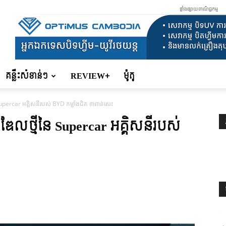
ផ្ទាំងផ្សាយពាណិជ្ជកម្ម
គន្លឹះសំខាន់ៗ
REVIEW+
ម៉ូតូ
Supercar អគ្គិសនីរបស់ BYD កម្លាំងជិត ៣ពាន់សេះ
ូឌែលថ្មីនៃ Supercar អគ្គិសនីរបស់