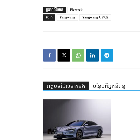
ប្រភព​ព័ត៌មាន
Electrek
ស្លាក
Yangwang
Yangwang U9 02
អត្ថបទ​ដែល​ទាក់ទង
បន្ថែម​ពី​អ្នកនិពន្ធ