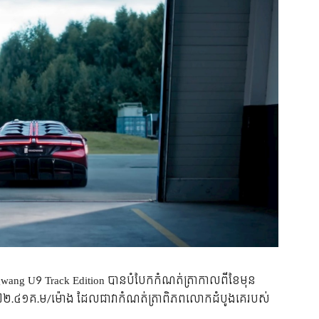
ngwang U9 Track Edition បានបំបែកកំណត់ត្រាកាលពីខែមុន
៧២.៤១គ.ម/ម៉ោង ដែលជាវាកំណត់ត្រាពិភពលោកដំបូងគេរបស់