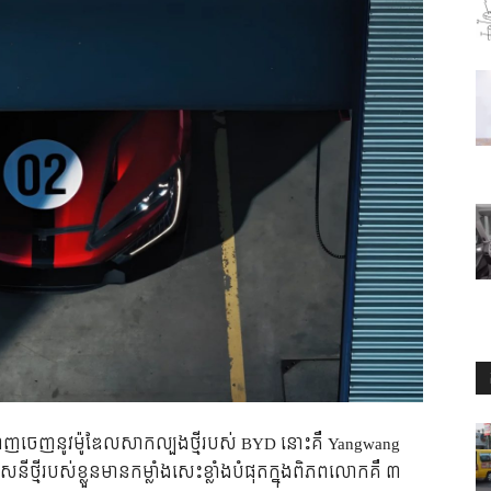
ានបង្ហាញចេញនូវម៉ូឌែលសាកល្បងថ្មីរបស់ BYD នោះគឺ Yangwang
្មីរបស់ខ្លួនមានកម្លាំងសេះខ្លាំងបំផុតក្នុងពិភពលោកគឺ ៣