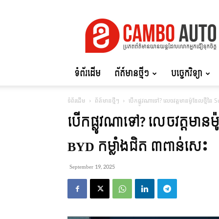
Cambo
Auto
ទំព័រដើម
ព័ត៍មានថ្មីៗ
បច្ចេកវិទ្យា
ទំព័រដើម
ព័ត៍មានថ្មីៗ
បើកផ្លូវណាទៅ? លេចវត្តមានម៉ូឌែលថ្មីនៃ 
បើកផ្លូវណាទៅ? លេចវត្តមានម៉
BYD កម្លាំងជិត ៣ពាន់សេះ
September 19, 2025