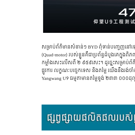
សម្រាប់ព័ត៌មានសំខាន់ៗ BYD ពុំទាន់បញ្ចេញនៅឡ
(Quad-motor) របស់ខ្លួនគឺជាប្រព័ន្ធដំបូងគេក្ន
កម្លាំងសេះលើសពី ២ ៩៥៩សេះ។ ដូច្នេះសម្រាប់ព័ត
ផ្លូវការ លក្ខណៈបច្ចេកទេស និងតម្លៃ យើងនឹងរង់ចា
Yangwang U9 ធម្មតាមានតម្លៃខ្ទង់ ២៣៣ ០០០ដុល្