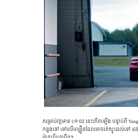
សម្រាប់វត្តមាន U9 02 នេះកើតឡើង បន្ទាប់ពី Ya
កន្លងទៅ ទៅលើល្បឿនដែលអាចរត់ស្ទុះដល់ទៅ ៤
ម៉ាកយីហោចិន។