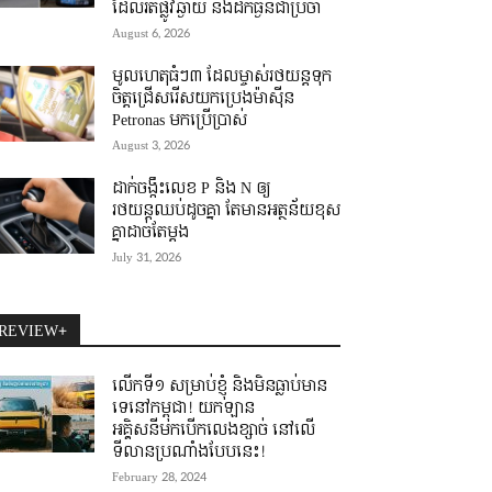
ដែលរត់ផ្លូវឆ្ងាយ និងដឹកធ្ងន់ជាប្រចាំ
August 6, 2026
មូលហេតុធំៗ៣ ដែលម្ចាស់រថយន្តទុក
ចិត្តជ្រើសរើសយកប្រេងម៉ាស៊ីន
Petronas មកប្រើប្រាស់
August 3, 2026
ដាក់ចង្កឹះលេខ P និង N ឲ្យ
រថយន្តឈប់ដូចគ្នា តែមានអត្ថន័យខុស
គ្នាដាច់តែម្តង
July 31, 2026
REVIEW+
លើកទី១ សម្រាប់ខ្ញុំ និងមិនធ្លាប់មាន
ទេនៅកម្ពុជា! យកឡាន
អគ្គិសនីមកបើកលេងខ្សាច់ នៅលើ
ទីលានប្រណាំងបែបនេះ!
February 28, 2024