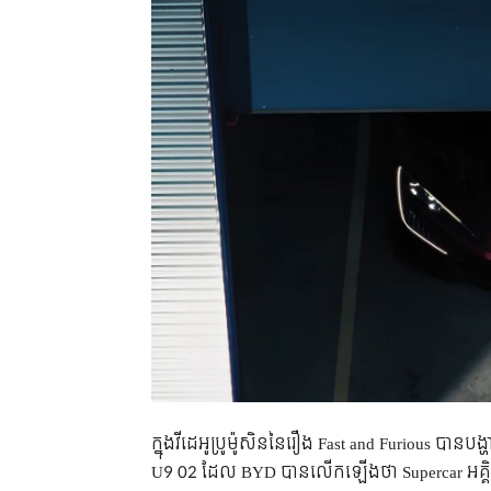
ក្នុងវីដេអូប្រូម៉ូសិននៃរឿង Fast and Furious ប
U9 02 ដែល BYD បានលើកឡើងថា Supercar អគ្គិសនីថ