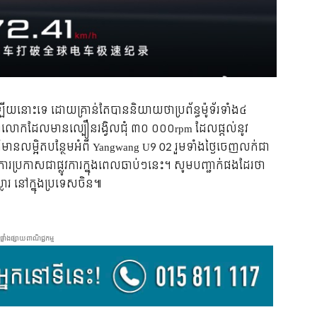
ើយនោះទេ ដោយគ្រាន់តែបាននិយាយថាប្រព័ន្ធម៉ូទ័រទាំង៤
ុងពិភពលោកដែលមានល្បឿនរង្វិលជុំ ៣០ ០០០rpm ដែលផ្តល់នូវ
៌មានលម្អិតបន្ថែមអំពី Yangwang U9 02 រួមទាំងថ្ងៃចេញលក់ជា
ំការប្រកាសជាផ្លូវការក្នុងពេលឆាប់ៗនេះ។ សូមបញ្ជាក់ផងដែរថា
លារ នៅក្នុងប្រទេសចិន៕
ផ្ទាំងផ្សាយពាណិជ្ជកម្ម