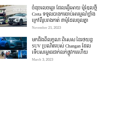
ចំនុចលេចធ្លោ ដែលធ្វើអោយ ម៉ូឌែលថ្មី
Creta ទទួលបានការចាប់អារម្មណ៍ខ្លាំង
ក្រៅពីរូបរាងកាត់ ៣ម៉ូដែលចូលគ្នា
November 21, 2023
មកដឹងពីលក្ខណៈពិសេស នៃរថយន្ត
SUV ប្រណិតរបស់ Changan ដែល
ទើបសម្ភោធដាក់លក់ផ្លូវការហើយ
March 3, 2023