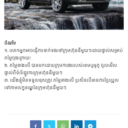
ចំណាំ៖
១. លោកអ្នកអាចធ្វើការទាក់ទងទៅក្រុមហ៊ុននីមួយៗដោយផ្ទាល់សម្រាប់
តម្លៃចុងក្រោយ!
២. តម្លៃខាងលើ បានមកដោយក្រុមការងាររបស់ខេមបូអូតូ ចូលមើល
ផ្ទាល់ពីទំព័រផ្លូវការក្រុមហ៊ុននីមួយៗ
៣. យើងខ្ញុំមិនទទួលខុសត្រូវ តម្លៃខាងលើ ប្រសិនបើមានការប្រែប្រួល
ទៅតាមលក្ខខណ្ឌនៃក្រុមហ៊ុននីមួយៗ