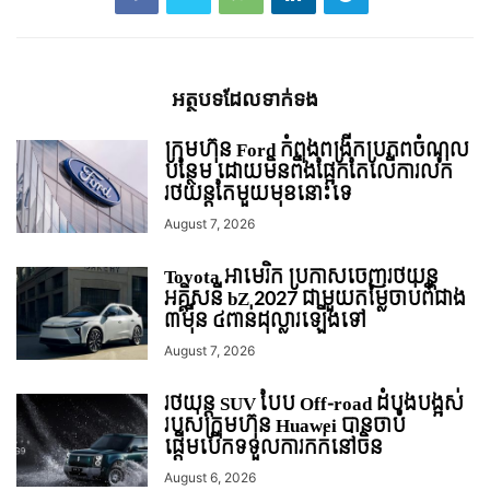
អត្ថបទ​ដែល​ទាក់ទង
ក្រុមហ៊ុន Ford កំពុងពង្រីកប្រភពចំណូល
បន្ថែម ដោយមិនពឹងផ្អែកតែលើការលក់
រថយន្ដតែមួយមុខនោះទេ
August 7, 2026
Toyota អាមេរិក ប្រកាសចេញរថយន្ត
អគ្គិសនី bZ 2027 ជាមួយតម្លៃចាប់ពីជាង
៣ម៉ឺន ៤ពាន់ដុល្លារឡើងទៅ
August 7, 2026
រថយន្ត SUV បែប Off-road ដំបូងបង្អស់
របស់ក្រុមហ៊ុន Huawei បានចាប់
ផ្តើមបើកទទួលការកក់នៅចិន
August 6, 2026