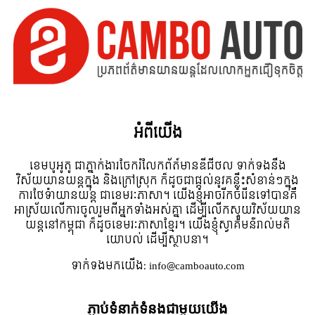
អំពី​យើង
ខេមបូអូតូ ជាភ្នាក់ងារចែករំលែកព័ត៍មានឌីជីថល ទាក់ទងនឹង
វិស័យយានយន្តក្នុង និងក្រៅស្រុក ក៏ដូចជាផ្តល់នូវគន្លឹះសំខាន់ៗក្នុង
ការថែទំាយានយន្ត ជាខេមរៈភាសា។ យើងខ្ញុំអាចរីកចំរើនទៅបានគឺ
អាស្រ័យលើការចូលរួមពីអ្នកទាំងអស់គ្នា ដើម្បីលើកស្ទួយវិស័យយាន
យន្តនៅកម្ពុជា ក៏ដូចខេមរៈភាសាខ្មែរ។ យើងខ្ញុំស្វាគមន៌រាល់មតិ
យោបល់ ដើម្បីស្ថាបនា។
ទាក់ទង​មក​យើង:
info@camboauto.com
ភ្ជាប់ទំនាក់ទំនងជាមួយយើង