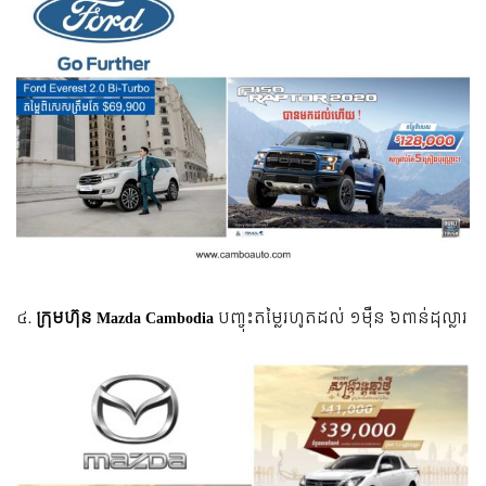
៤.
ក្រុមហ៊ុន Mazda Cambodia
បញ្ចុះតម្លៃរហូតដល់ ១ម៉ឺន ៦ពាន់ដុល្លារ