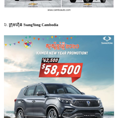
៦.
ក្រុមហ៊ុន SsangYong Cambodia