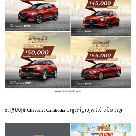
៥.
ក្រុមហ៊ុន Chevrolet Cambodia
បញ្ចុះតម្លៃរហូតដល់ ១ម៉ឺនដុល្លារ