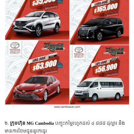
២.
ក្រុមហ៊ុន MG Cambodia
បញ្ចុះតម្លៃរហូតដល់ ៤ ៨៨៨ ដុល្លារ និង
មានការថែមជូននូវកាដូរ