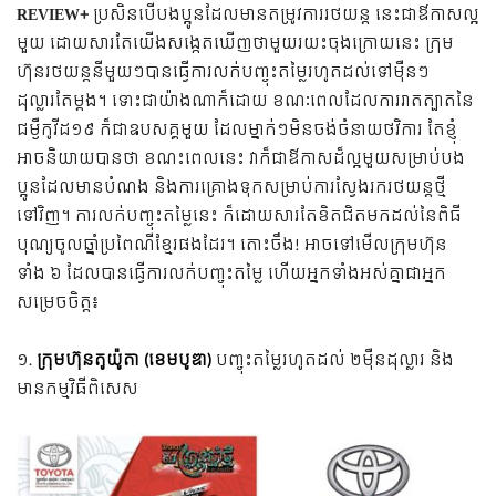
REVIEW+
ប្រសិនបើបងប្អូនដែលមានតម្រូវការរថយន្ត នេះជាឳកាសល្អ
មួយ ដោយសារតែយើងសង្កេតឃើញថាមួយរយះចុងក្រោយនេះ ក្រុម
ហ៊ុនរថយន្តនីមួយៗបានធើ្វការលក់បញ្ចុះតម្លៃរហូតដល់ទៅម៉ឺនៗ
ដុល្លារតែម្តង។ ទោះជាយ៉ាងណាក៏ដោយ ខណៈពេលដែលការរាតត្បាតនៃ
ជម្ងឺកូវីដ១៩ ក៏ជាឩបសគ្គមួយ ដែលម្នាក់ៗមិនចង់ចំនាយថវិការ តែខ្ញុំ
អាចនិយាយបានថា ខណះពេលនេះ វាក៏ជាឳកាសដ៏ល្អមួយសម្រាប់បង
ប្អូនដែលមានបំណង និងការគ្រោងទុកសម្រាប់ការស្វែងរករថយន្តថ្មី
ទៅវិញ។ ការលក់បញ្ចុះតម្លៃនេះ ក៏ដោយសារតែខិតជិតមកដល់នៃពិធី
បុណ្យចូលឆ្នាំប្រពៃណីខ្មែរផងដែរ។ តោះចឹង! អាចទៅមើលក្រុមហ៊ុន
ទាំង ៦ ដែលបានធ្វើការលក់បញ្ចុះតម្លៃ​ ហើយអ្នកទាំងអស់គ្នាជាអ្នក
សម្រេចចិត្ត៖
១.
ក្រុមហ៊ុនតូយ៉ូតា (ខេមបូឌា)
បញ្ចុះតម្លៃរហូតដល់ ២ម៉ឺនដុល្លារ និង
មានកម្មវិធីពិសេស