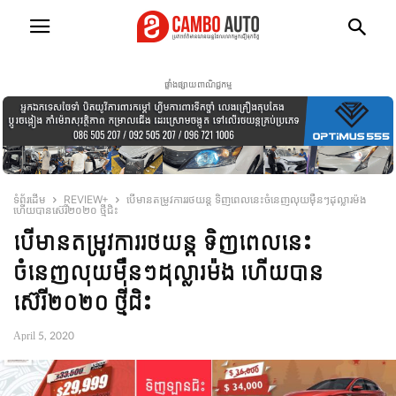
ផ្ទាំងផ្សាយពាណិជ្ជកម្ម
ទំព័រដើម
REVIEW+
បើមានតម្រូវការរថយន្ត ទិញពេលនេះចំនេញលុយម៉ឺនៗដុល្លារម៉ង
ហើយបានស៊េរី២០២០ ថ្មីជិះ
បើមានតម្រូវការរថយន្ត ទិញពេលនេះ
ចំនេញលុយម៉ឺនៗដុល្លារម៉ង ហើយបាន
ស៊េរី២០២០ ថ្មីជិះ
April 5, 2020