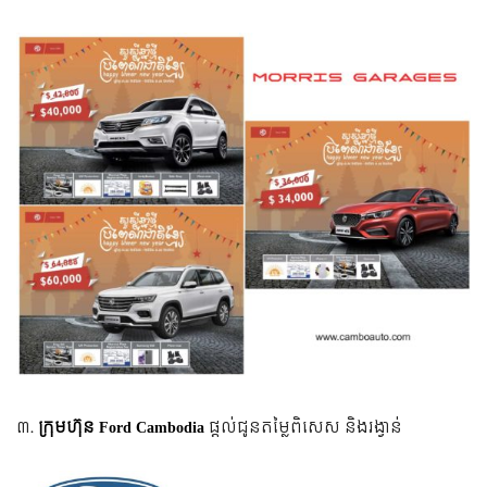
៣.
ក្រុមហ៊ុន Ford Cambodia
ផ្តល់ជូនតម្លៃពិសេស និងរង្វាន់