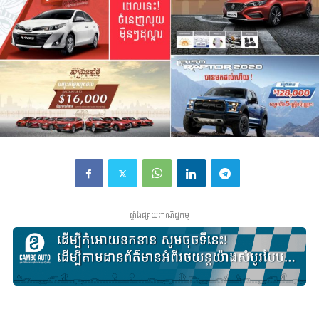
ផ្ទាំងផ្សាយពាណិជ្ជកម្ម