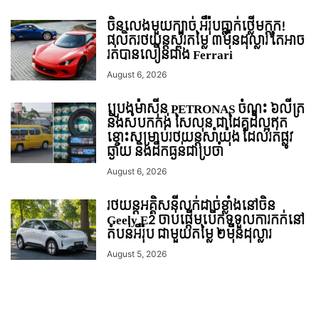
ចិនលេងមួយក្បាច់ អឺរ៉ុបធ្លាក់ថ្លើមក្តុក!
ផលិតរថយន្តស្ព័រតម្លៃ ៣ម៉ឺនដុល្លារ តែអាច
រត់បានលឿនជាង Ferrari
August 6, 2026
ប្រេងម៉ាស៊ីន PETRONAS ចំណុះ ៦លីត្រ
និងសំបកកង់ សៃលុន ជាដៃគូដ៏ល្អឥត
ខ្ចោះសម្រាប់រថយន្តសាំយ៉ុង ដែលរត់ផ្លូវ
ឆ្ងាយ និងដឹកធ្ងន់ជាប្រចាំ
August 6, 2026
រថយន្ដអគ្គិសនីលក់ដាច់ខ្លាំងនៅចិន
Geely E2 ចាប់ផ្តើមបើកទទួលការកក់នៅ
តំបន់អឺរ៉ុប ជាមួយតម្លៃ ២ម៉ឺនដុល្លារ
August 5, 2026