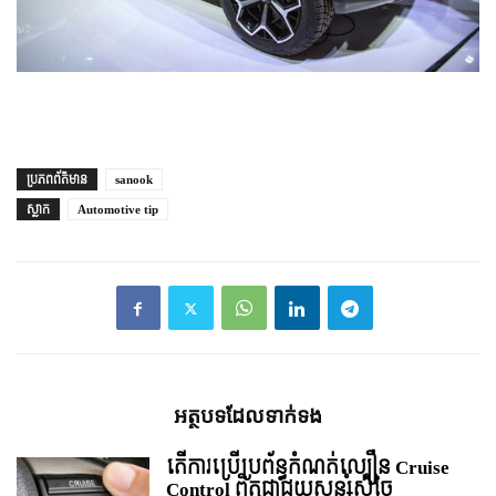
ប្រភព​ព័ត៌មាន
sanook
ស្លាក
Automotive tip
អត្ថបទ​ដែល​ទាក់ទង
តើការប្រើប្រព័ន្ធកំណត់ល្បឿន Cruise
Control ពិតជាជួយសន្សំសំចៃ