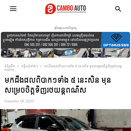
ផ្ទាំងផ្សាយពាណិជ្ជកម្ម
ទំព័រដើម
គន្លឹះសំខាន់ៗ
មកដឹងផលពិបាកៗទាំង ៥ នេះសិន មុនសម្រេចចិត្តទិញរថយន្ត
ពណ៌ស
មកដឹងផលពិបាកៗទាំង ៥ នេះសិន មុន
សម្រេចចិត្តទិញរថយន្តពណ៌ស
September 18, 2023