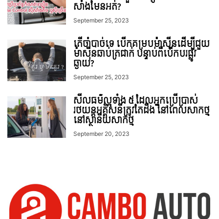
សាំងមែនអត់?
September 25, 2023
តើចាំបាច់ទេ បើកគម្របម៉ាស៊ីនដើម្បីជួយ
ម៉ាស៊ីនឆាប់ត្រជាក់ បន្ទាប់ពីបើកបរផ្លូវ
ឆ្ងាយ?
September 25, 2023
សីលធម៌ល្អទាំង ៥ ដែលអ្នកប្រើប្រាស់
រថយន្តអគ្គិសនីត្រូវតែដឹង នៅពេលសាកថ្ម
នៅស្ថានីយសាកថ្ម
September 20, 2023