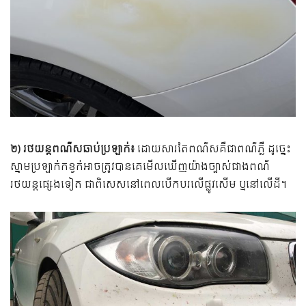
២) រថយន្តពណ៌សឆាប់ប្រឡាក់៖
ដោយសារតែពណ៌សគឺជាពណ៌ភ្លឺ ដូច្នេះ
ស្នាមប្រឡាក់កខ្វក់អាចត្រូវបានគេមើលឃើញយ៉ាងច្បាស់ជាងពណ៌
រថយន្តផ្សេងទៀត ជាពិសេសនៅពេលបើកបរលើផ្លូវសើម ឬនៅលើដី។