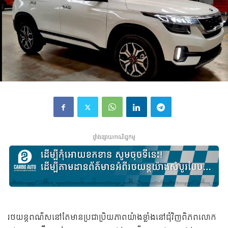
ផ្ទាំងផ្សាយពាណិជ្ជកម្ម
រថយន្តពណ៌សនៅតែមានប្រជាប្រិយភាពយ៉ាងខ្លាំងនៅជុំវិញពិភពលោក