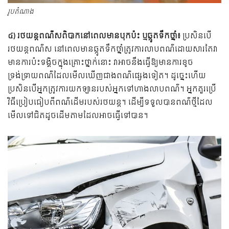
រូបតំណាង
៤) រថយន្តពណ៌សពិបាកនៅពេលមានបុកប៉ះ ឬឆ្កូតទឹកថ្នាំ៖
ប្រសិន​បើ​
រថយន្ត​ពណ៌​ស នៅពេលមានឆ្កូតទឹកថ្នាំ​ត្រូវ​ការ​លាប​ពណ៌​ដោយ​សារ​តែ​វា​
មាន​ការ​ប៉ះ​ទង្គិច​ក្នុង​គ្រោះ​ថ្នាក់​នោះ វា​អាច​នឹង​ធ្វើ​ឱ្យ​មាន​ការ​ខូច​
ទ្រង់ទ្រាយ​ពណ៌​ដែល​មើល​ឃើញ​ជាង​ពណ៌​ផ្សេង​ទៀត។ ដូច្នេះហើយ
ប្រសិនបើអ្នកត្រូវការយកឡានរបស់អ្នកទៅហាងលាបពណ៌។ អ្នក​គួរ​ប្រើ​
វិធី​ប្រៀបធៀប​ពី​ពណ៌​ដើម​របស់​រថយន្ត។ ដើម្បីទទួលបានពណ៌ថ្មីដែល
មើលទៅជិតដូចដើមតាមដែលអាចធ្វើទៅបាន។