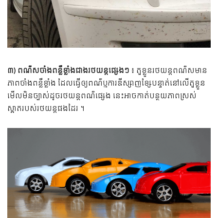
៣) ពណ៌​ស​ចាំងពន្លឺខ្លាំងជាងរថយន្តផ្សេងៗ
៖ តួខ្លួន​រថយន្ត​ពណ៌​សមាន
ភាពចាំងពន្លឺខ្លាំង ដែល​​ធ្វើឲ្យពណ៌​ឬការឌីស្សាញខ្សែបន្ទាត់នៅលើ​តួខ្លួន
មើល​មិន​ច្បាស់​ដូច​រថយន្ត​ពណ៌​ផ្សេង​ នេះអាចកាត់បន្ថយភាពស្រស់
ស្អាតរបស់រថយន្តផងដែរ ។