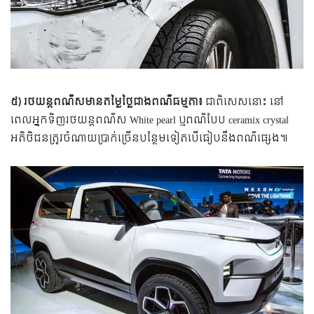
៥) រថយន្តពណ៌សមានតម្លៃថ្លៃជាងពណ៌ធម្មតា៖
ជាពិសេសនោះ នៅ
ពេលអ្នកទិញរថយន្តពណ៌ស White pearl ឬ​ពណ៌បែប ceramix crystal
អតិថិជន​ត្រូវ​ចំណាយ​ប្រាក់​ច្រើនបន្ថែម​ទៀត​បើ​ធៀប​នឹង​ពណ៌​ផ្សេង៕