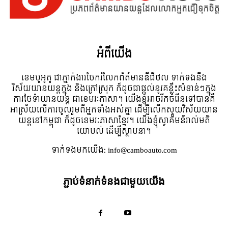
អំពី​យើង
ខេមបូអូតូ ជាភ្នាក់ងារចែករំលែកព័ត៍មានឌីជីថល ទាក់ទងនឹង
វិស័យយានយន្តក្នុង និងក្រៅស្រុក ក៏ដូចជាផ្តល់នូវគន្លឹះសំខាន់ៗក្នុង
ការថែទំាយានយន្ត ជាខេមរៈភាសា។ យើងខ្ញុំអាចរីកចំរើនទៅបានគឺ
អាស្រ័យលើការចូលរួមពីអ្នកទាំងអស់គ្នា ដើម្បីលើកស្ទួយវិស័យយាន
យន្តនៅកម្ពុជា ក៏ដូចខេមរៈភាសាខ្មែរ។ យើងខ្ញុំស្វាគមន៌រាល់មតិ
យោបល់ ដើម្បីស្ថាបនា។
ទាក់ទង​មក​យើង:
info@camboauto.com
ភ្ជាប់ទំនាក់ទំនងជាមួយយើង