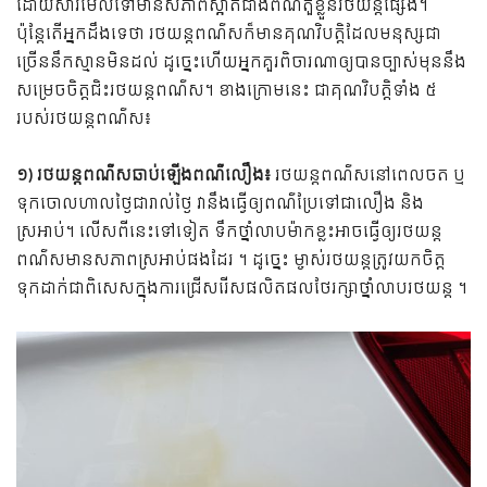
ដោយសារមើលទៅមានសភាពស្អាតជាងពណ៌តួខ្លួនរថយន្តផ្សេង។
ប៉ុន្តែតើអ្នកដឹងទេថា រថយន្តពណ៌សក៏មានគុណវិបត្តិដែលមនុស្សជា
ច្រើននឹកស្មានមិនដល់ ដូច្នេះ​ហើយ​អ្នក​គួរ​ពិចារណា​ឲ្យ​បាន​ច្បាស់​មុន​នឹង​
សម្រេច​ចិត្ត​ជិះ​រថយន្ត​ពណ៌​ស។ ខាងក្រោមនេះ ជាគុណវិបត្តិទាំង ៥
របស់រថយន្តពណ៌ស៖
១) រថយន្តពណ៌សឆាប់ឡើងពណ៌លឿង៖
រថយន្តពណ៌សនៅពេលចត ឬ
ទុកចោលហាលថ្ងៃជារាល់ថ្ងៃ វា​នឹង​ធ្វើ​ឲ្យពណ៌​​ប្រែ​ទៅ​ជា​លឿង និង​
ស្រអាប់។ លើស​ពី​នេះ​ទៅ​ទៀត ទឹកថ្នាំលាប​ម៉ាក​ខ្លះ​អាច​ធ្វើ​ឲ្យ​រថយន្ត​
ពណ៌​ស​មាន​សភាព​ស្រអាប់​ផង​ដែរ ។ ដូច្នេះ ម្ចាស់រថយន្តត្រូវយកចិត្ត
ទុកដាក់ជាពិសេសក្នុងការជ្រើសរើសផលិតផលថែរក្សាថ្នាំលាបរថយន្ត ។