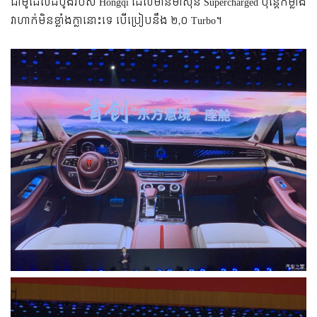
ជា​ម៉ូដែល​ដំបូង​របស់ Hongqi ​ដែល​មាន​ម៉ាស៊ីន Supercharged ប៉ុន្តែ​កម្លាំង​
វា​ហាក់​មិន​ខ្លាំង​ក្លា​នោះ​ទេ បើ​ប្រៀប​នឹង ២,០ Turbo។