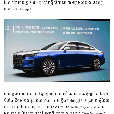
ដែល​វា​ជា​រថយន្ត​ Sedan ប្រណីត​​ថ្មី​ស្ថិត​នៅ​ក្រោម​ក្រុមហ៊ុន​រថយន្ត​ល្បី​
របស់​ចិន Hongqi។
រថយន្ត​នេះ​មាន​រចនាបថ​​គួរ​ឲ្យ​ចាប់​អារម្មណ៍ ដោយ​មាន​​រន្ធ​ខ្យល់​ខាង​មុខ​
ទំហំ​ធំ និង​មាន​ដំបូល​វែង​​កោង​​លាត​​សន្ធឹង។ Hongqi បាន​ប្រាប់​ថា​ម៉ូដែល
H9 នេះ​មិន​មែន​ឌីហ្សាញ​ដោយ​អតីត​បុគ្គលិក​ Rolls-Royce ដូច​រថយន្ត​
មុន​នោះ​ទេ ប៉ុន្តែ​ដោយ​ស្នាដៃ​អ្នក​ឌីហ្សាញ​រថយន្ត​ចិន​ Ding Yangfeng។