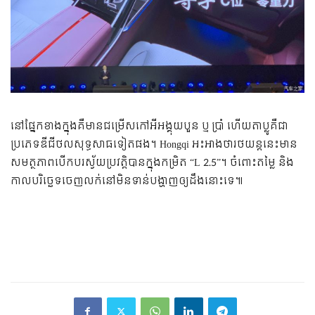
នៅ​ផ្នែក​ខាង​ក្នុង​គឺ​មាន​ជម្រើស​កៅអី​អង្គុយ​បួន ឬ ប្រាំ ហើយ​តាប្លូ​គឺ​ជា​
ប្រភេទ​ឌីជីថល​សុទ្ធសាធ​ទៀត​ផង។ Hongqi អះអាង​ថា​រថយន្ត​នេះ​មាន​
សមត្ថភាព​បើកបរ​ស្វ័យប្រវត្តិ​បាន​ក្នុង​កម្រិត “L 2.5”។ ចំពោះ​តម្លៃ និង​
កាល​បរិច្ឆេទ​ចេញ​លក់​នៅ​មិន​ទាន់​បង្ហាញ​ឲ្យ​ដឹង​នោះ​ទេ៕