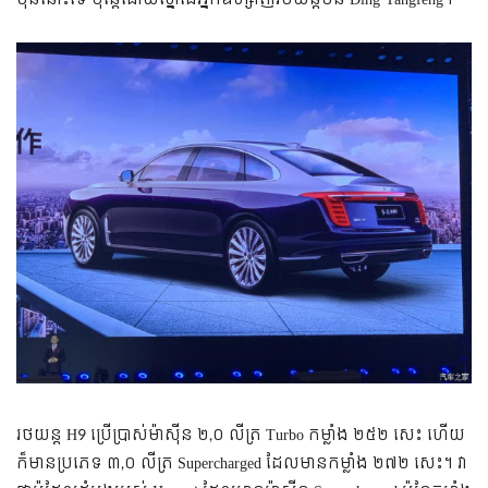
រថយន្ត H9 ប្រើ​ប្រាស់​ម៉ាស៊ីន​ ២,០ លីត្រ Turbo កម្លាំង ២៥២ សេះ ហើយ​
ក៏​មាន​ប្រភេទ ៣,០ លីត្រ Supercharged ដែល​មាន​កម្លាំង​ ២៧២ សេះ។ វា​