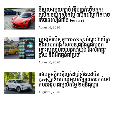
ចិនលេងមួយក្បាច់ អឺរ៉ុបធ្លាក់ថ្លើមក្តុក!
ផលិតរថយន្តស្ព័រតម្លៃ ៣ម៉ឺនដុល្លារ តែអាច
រត់បានលឿនជាង Ferrari
August 6, 2026
ប្រេងម៉ាស៊ីន PETRONAS ចំណុះ ៦លីត្រ
និងសំបកកង់ សៃលុន ជាដៃគូដ៏ល្អឥត
ខ្ចោះសម្រាប់រថយន្តសាំយ៉ុង ដែលរត់ផ្លូវ
ឆ្ងាយ និងដឹកធ្ងន់ជាប្រចាំ
August 6, 2026
រថយន្ដអគ្គិសនីលក់ដាច់ខ្លាំងនៅចិន
Geely E2 ចាប់ផ្តើមបើកទទួលការកក់នៅ
តំបន់អឺរ៉ុប ជាមួយតម្លៃ ២ម៉ឺនដុល្លារ
August 5, 2026