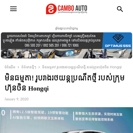
ផ្ទាំងផ្សាយពាណិជ្ជកម្ម
ទំព័រដើម
ព័ត៍មានថ្មីៗ
មិនធម្មតា! រូបរាងរថយន្តប្រណីតថ្មី របស់ក្រុមហ៊ុនចិន Hongqi
មិនធម្មតា! រូបរាងរថយន្តប្រណីតថ្មី របស់ក្រុម
ហ៊ុនចិន Hongqi
January 9, 2020