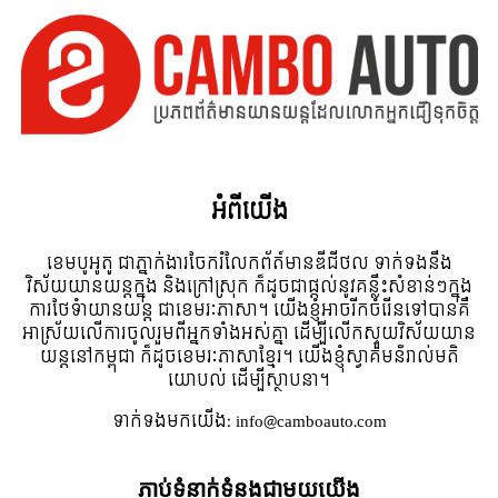
អំពី​យើង
ខេមបូអូតូ ជាភ្នាក់ងារចែករំលែកព័ត៍មានឌីជីថល ទាក់ទងនឹង
វិស័យយានយន្តក្នុង និងក្រៅស្រុក ក៏ដូចជាផ្តល់នូវគន្លឹះសំខាន់ៗក្នុង
ការថែទំាយានយន្ត ជាខេមរៈភាសា។ យើងខ្ញុំអាចរីកចំរើនទៅបានគឺ
អាស្រ័យលើការចូលរួមពីអ្នកទាំងអស់គ្នា ដើម្បីលើកស្ទួយវិស័យយាន
យន្តនៅកម្ពុជា ក៏ដូចខេមរៈភាសាខ្មែរ។ យើងខ្ញុំស្វាគមន៌រាល់មតិ
យោបល់ ដើម្បីស្ថាបនា។
ទាក់ទង​មក​យើង:
info@camboauto.com
ភ្ជាប់ទំនាក់ទំនងជាមួយយើង