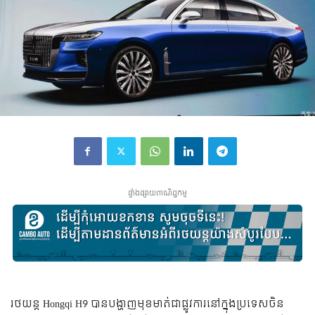
ផ្ទាំងផ្សាយពាណិជ្ជកម្ម
រថយន្ត​ Hongqi H9 បាន​បង្ហាញ​មុខ​មាត់​ជា​ផ្លូវ​ការ​នៅ​ក្នុង​ប្រទេស​ចិន