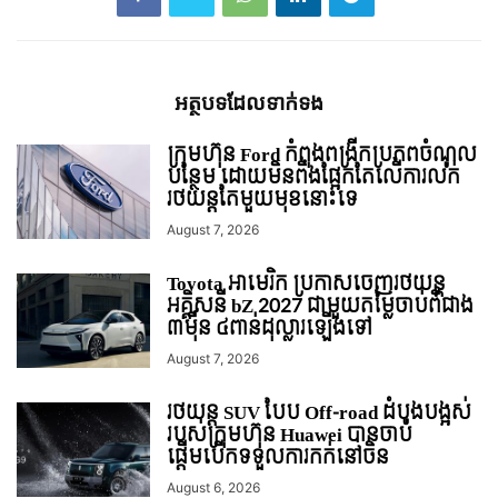
អត្ថបទ​ដែល​ទាក់ទង
ក្រុមហ៊ុន Ford កំពុងពង្រីកប្រភពចំណូល
បន្ថែម ដោយមិនពឹងផ្អែកតែលើការលក់
រថយន្ដតែមួយមុខនោះទេ
August 7, 2026
Toyota អាមេរិក ប្រកាសចេញរថយន្ត
អគ្គិសនី bZ 2027 ជាមួយតម្លៃចាប់ពីជាង
៣ម៉ឺន ៤ពាន់ដុល្លារឡើងទៅ
August 7, 2026
រថយន្ត SUV បែប Off-road ដំបូងបង្អស់
របស់ក្រុមហ៊ុន Huawei បានចាប់
ផ្តើមបើកទទួលការកក់នៅចិន
August 6, 2026