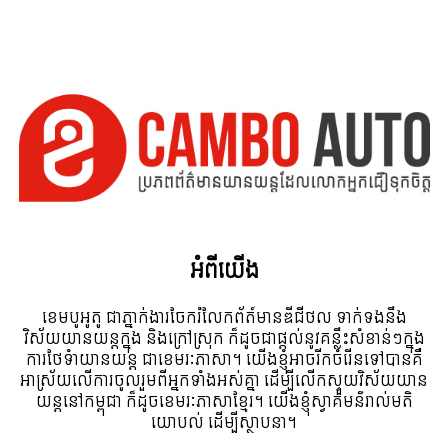
អំពី​យើង
ខេមបូអូតូ ជាភ្នាក់ងារចែករំលែកព័ត៍មានឌីជីថល ទាក់ទងនឹង
វិស័យយានយន្តក្នុង និងក្រៅស្រុក ក៏ដូចជាផ្តល់នូវគន្លឹះសំខាន់ៗក្នុង
ការថែទំាយានយន្ត ជាខេមរៈភាសា។ យើងខ្ញុំអាចរីកចំរើនទៅបានគឺ
អាស្រ័យលើការចូលរួមពីអ្នកទាំងអស់គ្នា ដើម្បីលើកស្ទួយវិស័យយាន
យន្តនៅកម្ពុជា ក៏ដូចខេមរៈភាសាខ្មែរ។ យើងខ្ញុំស្វាគមន៌រាល់មតិ
យោបល់ ដើម្បីស្ថាបនា។