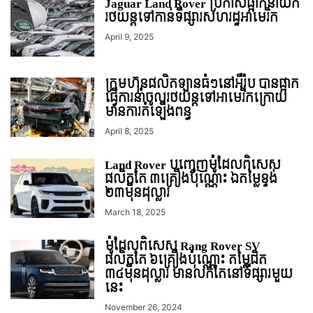
Jaguar Land Rover ប្រកាសផ្អាកនាំយក
រថយន្តទៅកាន់ទីផ្សារសហរដ្ឋអាមេរិក
April 9, 2025
ក្រុមហ៊ុនផលិតឡានធំៗនៅអឺរ៉ុប បានផ្អាក
ធ្វើការនាំចូលរថយន្ដទៅអាមេរិកក្រោយ
មានការតំឡើងពន្ធ
April 8, 2025
Land Rover បញ្ចេញម៉ូដែលពិសេស
ផលិតតែ ៣គ្រឿងប៉ុណ្ណោះ ឯតម្លៃខ្ទង់
២៣មុឺនដុល្លារ
March 18, 2025
ម៉ូដែលពិសេស Rang Rover SV
ផលិតតែ ៦គ្រឿងប៉ុណ្ណោះ តម្លៃជិត
៣៤មុឺនដុល្លារ មានលក់តែនៅទីផ្សារមួយ
នេះ
November 26, 2024