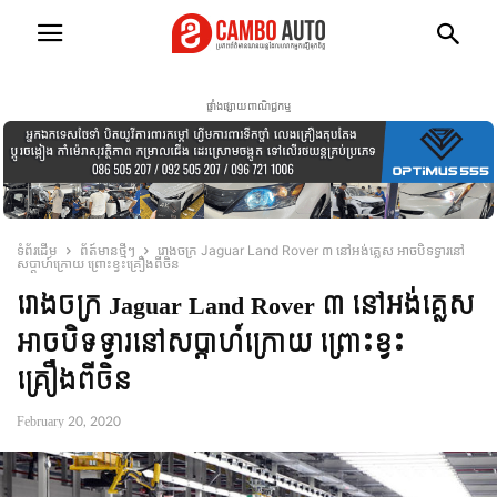
ផ្ទាំងផ្សាយពាណិជ្ជកម្ម
ទំព័រដើម
ព័ត៍មានថ្មីៗ
រោងចក្រ Jaguar Land Rover ៣ នៅអង់គ្លេស អាចបិទទ្វារនៅ
សប្តាហ៍ក្រោយ ព្រោះខ្វះគ្រឿងពីចិន
រោងចក្រ Jaguar Land Rover ៣ នៅអង់គ្លេស
អាចបិទទ្វារនៅសប្តាហ៍ក្រោយ ព្រោះខ្វះ
គ្រឿងពីចិន
February 20, 2020