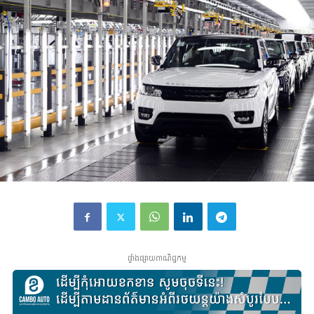
ផ្ទាំងផ្សាយពាណិជ្ជកម្ម