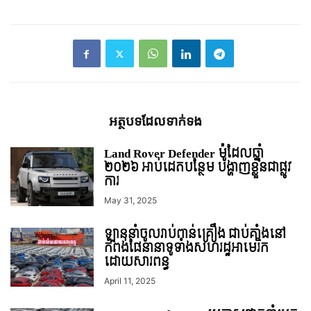
អត្ថបទ​ដែល​ទាក់ទង
Land Rover Defender ម៉ូដែលឆ្នាំ
២០២៦ អាប់ដេតបន្ថែម បង្ហាញខ្លួនជាផ្លូវ
ការ
May 31, 2025
ឡាននាំចូលរាប់ពាន់គ្រឿង ជាប់គាំងនៅ
កំពង់ផែនានាទូទាំងសហរដ្ឋអាមេរិក
ដោយសារពន្ធ
April 11, 2025