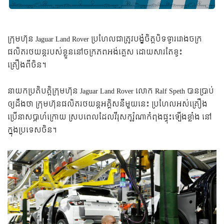
ក្រុមហ៊ុន Jaguar Land Rover ប្រហែលជាត្រូវបង្ខំចិត្តបិទទ្វាររោងចក្រ
ផលិតរថយន្តរបស់ខ្លួននៅចក្រភពអង់គ្លេស ដោយសារតែខ្វះ
គ្រឿងពីចិន។
នាយកប្រតិបត្តិក្រុមហ៊ុន Jaguar Land Rover លោក Ralf Speth បានប្រាប់
ឲ្យដឹងថា ក្រុមហ៊ុនផលិតរថយន្តអគ្គិសនីមួយនេះ ប្រហែលអស់គ្រឿង
ប្រើនាសប្តាហ៍ក្រោយ ស្របពេលដែលវីរុសកូរ៉ូណាកំពុងផ្ទុះឡើងខ្លាំង នៅ
ក្នុងប្រទេសចិន។