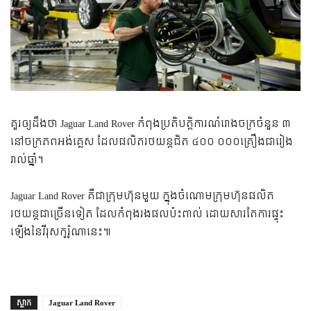
គួរឲ្យដឹងថា Jaguar Land Rover កំពុងប្រតិបត្តិការណ៍រោងចក្រចំនួន ៣
នៅចក្រភពអង់គ្លេស ដែលផលិតរថយន្តជិត ៤០០ ០០០គ្រឿងជារៀង
រាល់ឆ្នាំ។
Jaguar Land Rover គឺជាក្រុមហ៊ុនមួយ ក្នុងចំណោមក្រុមហ៊ុនផលិត
រថយន្តជាច្រើនទៀត ដែលកំពុងរងផលប៉ះពាល់ ដោយសារតែការផ្ទុះ
ឡើងនៃវីរុសកូរ៉ូណានេះ៕
ស្លាក
Jaguar Land Rover