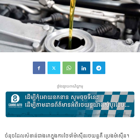
ផ្ទាំងផ្សាយពាណិជ្ជកម្ម
ចំនុចដែលសំខាន់ជាងគេក្នុងការថែទាំម៉ាស៊ីនរថយន្តគឺ ប្រេងម៉ាស៊ីន។