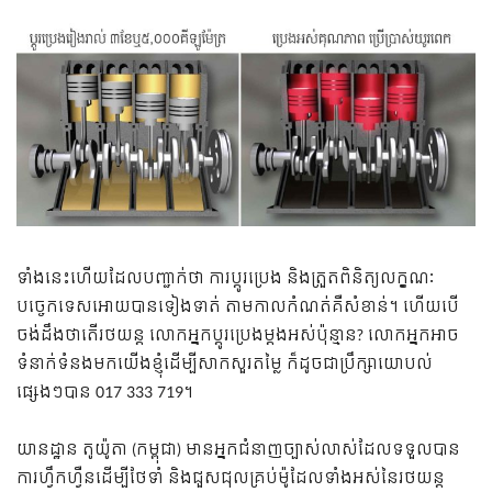
ទាំងនេះហើយដែលបញ្ជាក់ថា ការប្តូរប្រេង និងត្រួតពិនិត្យលក្ខណៈ
បច្ចេកទេសអោយបានទៀងទាត់ តាមកាលកំណត់គឺសំខាន់។ ហើយបើ
ចង់ដឹងថាតើរថយន្ត លោកអ្នកប្តូរប្រេងម្តងអស់ប៉ុន្មាន? លោកអ្នកអាច
ទំនាក់ទំនងមកយើងខ្ញុំដើម្បីសាកសួរតម្លៃ ក៏ដូចជាប្រឹក្សាយោបល់
ផ្សេងៗបាន 017 333 719។
យានដ្ឋាន តូយ៉ូតា​ (កម្ពុជា) មានអ្នកជំនាញច្បាស់លាស់ដែលទទួលបាន
ការហ្វឹកហ្វឺនដើម្បីថែទាំ​ និងជួសជុលគ្រប់ម៉ូដែលទាំងអស់នៃរថយន្ត