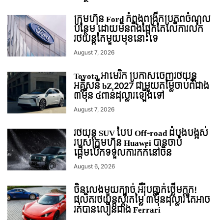
ក្រុមហ៊ុន Ford កំពុងពង្រីកប្រភពចំណូល
បន្ថែម ដោយមិនពឹងផ្អែកតែលើការលក់
រថយន្ដតែមួយមុខនោះទេ
August 7, 2026
Toyota អាមេរិក ប្រកាសចេញរថយន្ត
អគ្គិសនី bZ 2027 ជាមួយតម្លៃចាប់ពីជាង
៣ម៉ឺន ៤ពាន់ដុល្លារឡើងទៅ
August 7, 2026
រថយន្ត SUV បែប Off-road ដំបូងបង្អស់
របស់ក្រុមហ៊ុន Huawei បានចាប់
ផ្តើមបើកទទួលការកក់នៅចិន
August 6, 2026
ចិនលេងមួយក្បាច់ អឺរ៉ុបធ្លាក់ថ្លើមក្តុក!
ផលិតរថយន្តស្ព័រតម្លៃ ៣ម៉ឺនដុល្លារ តែអាច
រត់បានលឿនជាង Ferrari