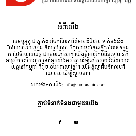
អំពី​យើង
ខេមបូអូតូ ជាភ្នាក់ងារចែករំលែកព័ត៍មានឌីជីថល ទាក់ទងនឹង
វិស័យយានយន្តក្នុង និងក្រៅស្រុក ក៏ដូចជាផ្តល់នូវគន្លឹះសំខាន់ៗក្នុង
ការថែទំាយានយន្ត ជាខេមរៈភាសា។ យើងខ្ញុំអាចរីកចំរើនទៅបានគឺ
អាស្រ័យលើការចូលរួមពីអ្នកទាំងអស់គ្នា ដើម្បីលើកស្ទួយវិស័យយាន
យន្តនៅកម្ពុជា ក៏ដូចខេមរៈភាសាខ្មែរ។ យើងខ្ញុំស្វាគមន៌រាល់មតិ
យោបល់ ដើម្បីស្ថាបនា។
ទាក់ទង​មក​យើង:
info@camboauto.com
ភ្ជាប់ទំនាក់ទំនងជាមួយយើង