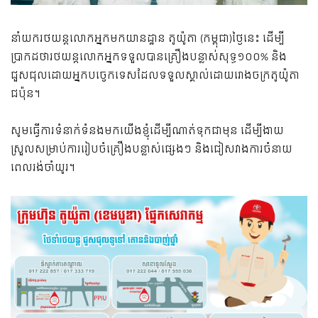
នាំយករថយន្តលោកអ្នកមកយានដ្ឋាន តូយ៉ូតា (កម្ពុជា)ថ្ងៃនេះ ដើម្បី
ប្រាកដថារថយន្តលោកអ្នកទទួលបានគ្រឿងបន្លាស់សុទ្ធ១០០% និង
ជួសជុលដោយអ្នកបច្ចេកទេសដែលទទួលស្គាល់ដោយរោងចក្រតូយ៉ូតា
ជប៉ុន។
សូមធ្វើការទំនាក់ទំនងមកយើងខ្ញុំដើម្បីណាត់ទុកជាមុន ដើម្បីងាយ
ស្រួលសម្រាប់ការរៀបចំគ្រឿងបន្លាស់ផ្សេងៗ និងជៀសវាងការចំនាយ
ពេលរង់ចាំយូរ។