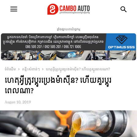
ផ្ទាំងផ្សាយពាណិជ្ជកម្ម
ទំព័រដើម
គន្លឹះសំខាន់ៗ
ហេតុអ្វីត្រូវប្តូរប្រេងម៉ាស៊ីន? ហើយគួរប្តូរពេលណា?
ហេតុអ្វីត្រូវប្តូរប្រេងម៉ាស៊ីន? ហើយគួរប្តូរ
ពេលណា?
August 10, 2019