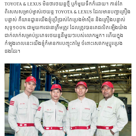
TOYOTA & LEXUS មិនថារថយន្តថ្មី ឬក៏មួយទឹកក៏ដោយ។ កាន់តែ
ពិសេសសម្រាប់ម្ចាស់រថយន្ត TOYOTA & LEXUS ដែលមានបញ្ហាគ្រឿង
បន្លាស់ គឺយានដ្ឋានយើងខ្ញុំប្រើប្រាស់តែប្រេងម៉ាស៊ីន និងគ្រឿងបន្លាស់
សុទ្ធ១០០% ជាមួយការធានាត្រឹមត្រូវ ដែលត្រូវបានគេផលិតឡើងយ៉ាង
ជាក់លាក់សម្រាប់ប្រភេទរថយន្តនីមួយៗរបស់លោកអ្នក។ ហើយក្នុង
កំឡុងពេលនេះយើងខ្ញុំក៏មានការបញ្ចុះតម្លៃ ចំពោះសេវាកម្មប្តូរប្រេង
ផងដែរ។