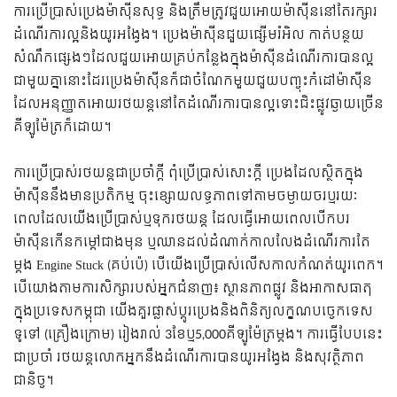
ការប្រើប្រាស់ប្រេងម៉ាស៊ីនសុទ្ធ និងត្រឹមត្រូវជួយអោយម៉ាស៊ីននៅតែរក្សារ
ដំណើរការល្អនិងយូរអង្វែង។​ ប្រេងម៉ាស៊ីនជួយផ្សើមរំអិល កាត់បន្ថយ
សំណឹកផ្សេងៗដែលជួយអោយគ្រប់កន្លែងក្នុងម៉ាស៊ីនដំណើរការបានល្អ
ជាមួយគ្នានោះដែរប្រេងម៉ាស៊ីនក៏ជាចំណែកមួយជួយបញ្ចុះកំដៅម៉ាស៊ីន
ដែលអនុញ្ញាតអោយរថយន្តនៅតែដំណើរការបានល្អទោះជិះផ្លូវឆ្ងាយច្រើន
គីឡូម៉ែត្រក៏ដោយ។
ការប្រើប្រាស់រថយន្តជាប្រចាំក្តី ពុំប្រើប្រាស់សោះក្តី ប្រេងដែលស្ថិតក្នុង
ម៉ាស៊ីននឹងមានប្រតិកម្ម ចុះខ្សោយលទ្ធភាពទៅតាមចម្ងាយចរឬរយៈ
ពេលដែលយើងប្រើប្រាស់ឬទុករថយន្ត ដែលធ្វើអោយពេលបើកបរ
ម៉ាស៊ីនកើនកម្តៅជាងមុន ឬឈានដល់ដំណាក់កាលលែងដំណើរការតែ
ម្តង Engine Stuck (គប់ប៉េ) បើយើងប្រើប្រាស់លើសកាលកំណត់យូរពេក។
បើយោងតាមការសិក្សារបស់អ្នកជំនាញ៖ ស្ថានភាពផ្លូវ និងអាកាសធាតុ
ក្នុងប្រទេសកម្ពុជា យើងគួរផ្លាស់ប្តូរប្រេងនិងពិនិត្យលក្ខណបច្ចេកទេស
ទូទៅ (គ្រឿងក្រោម) រៀងរាល់ 3ខែឬ5,000គីឡូម៉ែត្រម្តង។ ការធ្វើបែបនេះ
ជាប្រចាំ រថយន្តលោកអ្នកនឹងដំណើរការបានយូរអង្វែង និងសុវត្ថិភាព
ជានិច្ច។