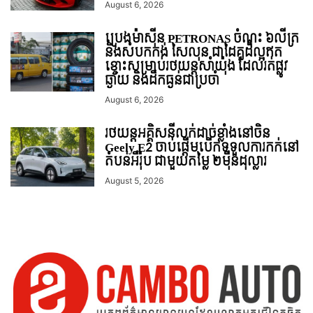
August 6, 2026
ប្រេងម៉ាស៊ីន PETRONAS ចំណុះ ៦លីត្រ
និងសំបកកង់ សៃលុន ជាដៃគូដ៏ល្អឥត
ខ្ចោះសម្រាប់រថយន្តសាំយ៉ុង ដែលរត់ផ្លូវ
ឆ្ងាយ និងដឹកធ្ងន់ជាប្រចាំ
August 6, 2026
រថយន្ដអគ្គិសនីលក់ដាច់ខ្លាំងនៅចិន
Geely E2 ចាប់ផ្តើមបើកទទួលការកក់នៅ
តំបន់អឺរ៉ុប ជាមួយតម្លៃ ២ម៉ឺនដុល្លារ
August 5, 2026