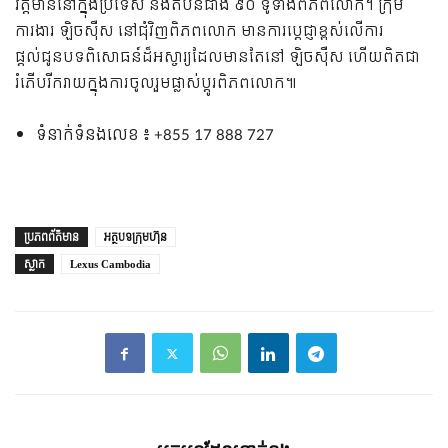
វត្តមាននៅក្នុងប្រទេស និងតំបន់ជាង ៩០ ទូទាំងពិភពលោក។ ក្រុម
ការងារ ឡិចស៊ឺស នៅជុំវិញពិភពលោក មានការប្ដេជ្ញាខ្ពស់លើការ
ផ្ដល់ជូនបទពិសោធន៍ដ៏អស្ចារ្យដែលមានតែនៅ ឡិចស៊ឺស ហើយពិតជា
រំភើបរីករាយក្នុងការចូលរួមផ្លាស់ប្ដូរពិភពលោក៕
ទំនាក់ទំនងលេខ ៖ +855 17 888 727
ប្រភព​ព័ត៌មាន
អត្ថបទក្រុមហ៊ុន
ស្លាក
Lexus Cambodia