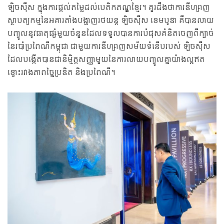
ឡិចស៊ឺស ក្នុងការផ្ដល់តម្លៃដល់បេតិកភណ្ឌខ្មែរ។ គួរដឹងថាការឌីហ្សាញ
ស្ថាបត្យកម្មនៃអគារតាំងបង្ហាញរថយន្ត ឡិចស៊ឺស ខេមបូឌា គឺបានលាយ
បញ្ចូលនូវធាតុផ្សំមួយចំនួនដែលទទួលបានការបំផុសគំនិតចេញពីក្បាច់
នៃរបាំប្រពៃណីកម្ពុជា ជាមួយការឌីហ្សាញសម័យទំនើបរបស់ ឡិចស៊ឺស
ដែលបង្កើតបានជានិម្មិត្តសញ្ញាមួយនៃការលាយបញ្ចូលគ្នាយ៉ាងល្អឥត
ខ្ចោះរវាងភាពច្នៃប្រឌិត និងប្រពៃណី។