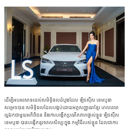
ដើម្បីអបអរសាទរដល់សមិទ្ធិផលដំបូងដែល ឡិចស៊ឺស ខេមបូឌា
សម្រេចបាន សមិទ្ធិផលដែលបង្កប់ដោយអត្តសញ្ញាណខ្មែរ ពេលវេលា
ល្អឯកជាមួយអតិថិជន និងការបង្កើតប្រណីតភាពផ្ទាល់ខ្លួន ឡិចស៊ឺស
ខេមបូឌា បានបង្កើតនូវសាលសិល្បៈក្នុង កម្មវិធីរបស់ខ្លួន ដែលជាការ