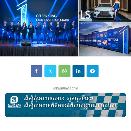
ផ្ទាំងផ្សាយពាណិជ្ជកម្ម