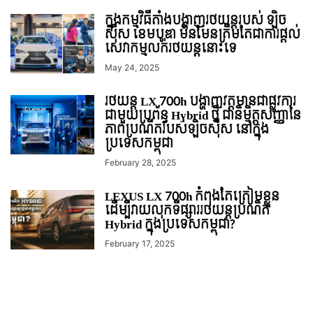
ក្នុងកម្មវិធីតាំងបង្ហាញរថយន្តរបស់ ឡិច
ស៊ឺស ខេមបូឌា មិនមែនត្រឹមតែជាការផ្ដល់
សេវាកម្មលក់រថយន្តនោះទេ
May 24, 2025
រថយន្ត LX 700h បង្ហាញវត្តមានជាផ្លូវការ
ជាមួយប្រព័ន្ធ Hybrid ថ្មី ជានិម្មិត្តសញ្ញានៃ
ភាពប្រណីតរបស់ឡិចស៊ឺស នៅក្នុង
ប្រទេសកម្ពុជា
February 28, 2025
LEXUS LX 700h កំពុងតែត្រៀមខ្លួន
ដើម្បីវាយលុកទីផ្សាររថយន្តប្រណិត
Hybrid ក្នុងប្រទេសកម្ពុជា?
February 17, 2025