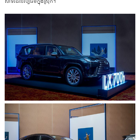
សាទរដល់វប្បធម៌ក្នុងស្រុក។