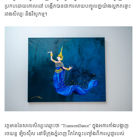
ប្រកបដោយគោលដៅ បង្កើតបានជាការលាយបញ្ចូលគ្នាយ៉ាងល្អឥតខ្ចោះ
រវាងសិល្បៈ និងវិស្វកម្ម។
វត្តមាននៃសាលសិល្បៈឈ្មោះថា “TranscenDance” ក្នុងអគារតាំងបង្ហាញ
រថយន្ត ឡិចស៊ឺស នៅទីក្រុងភ្នំពេញ រឹតតែឆ្លុះបញ្ចាំងពីការប្ដេជ្ញារបស់