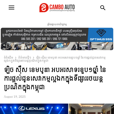
ផ្ទាំងផ្សាយពាណិជ្ជកម្ម
ទំព័រដើម
ព័ត៍មានថ្មីៗ
ឡិច ស៊ឺស ខេមបូឌា អបអរសាទរខួប១ឆ្នាំ នៃការផ្ដល់ជូនសេវាកម្ម
ល្អឯកក្នុងទីផ្សាររថយន្តប្រណិតក្នុងកម្ពុជា
ឡិច ស៊ឺស ខេមបូឌា អបអរសាទរខួប១ឆ្នាំ នៃ
ការផ្ដល់ជូនសេវាកម្មល្អឯកក្នុងទីផ្សាររថយន្ត
ប្រណិតក្នុងកម្ពុជា
August 19, 2025