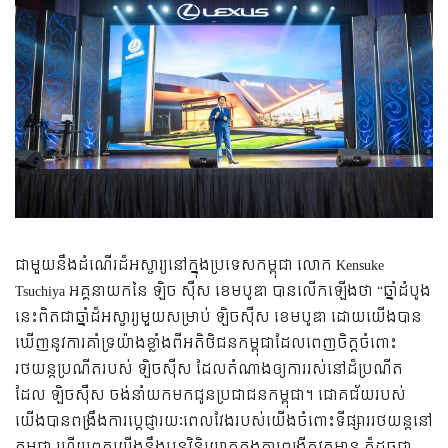
ជាមួយនឹងដំណើរដ៏អស្ចារ្យនៅក្នុងប្រទេសកម្ពុជា លោក Kensuke
Tsuchiya អគ្គនាយកនៃ ឡិច ស៊ឺស ខេមបូឌា បានលើកឡើងថា “ឆ្នាំដំបូង
នេះពិតជាឆ្នាំដ៏អស្ចារ្យមួយសម្រាប់ ឡិចស៊ឺស ខេមបូឌា ដោយយើងបាន
ឃើញនូវការគាំទ្រយ៉ាងខ្លាំងពីអតិថិជនកម្ពុជាដែលពេញចិត្តចំពោះ
រថយន្តប្រណីតរបស់ ឡិចស៊ឺស ដែលតំណាងឲ្យការរស់នៅដ៏ប្រណីត
ដែល ឡិចស៊ឺស ចង់នាំយកមកជូនប្រជាជនកម្ពុជា។ ជោគជ័យរបស់
យើងបានពង្រឹងការប្ដេជ្ញារយៈពេលវែងរបស់យើងចំពោះទីផ្សាររថយន្តនៅ
កម្ពុជា ហើយពួកយើងនឹងបន្តវិនិយោគក្នុងការពង្រីកវត្តមាន ក៏ដូចជា