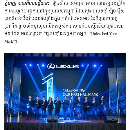
ភ្នំពេញ កាលពីពេលថ្មីៗនេះ
– ឡិចស៊ឺស ខេមបូឌា អបអរសាទរខួប១ឆ្នាំនៃ
ការសម្ពោធជាផ្លូវការនៅក្នុងប្រទេសកម្ពុជា ដែលក្នុងពេល១ឆ្នាំ ឡិចស៊ឺស
បានខិតខំប្រឹងប្រែងយ៉ាងខ្លាំងក្នុងការកែប្រែមុខមាត់នៃទីផ្សាររថយន្ត
ប្រណីត ព្រមទាំងចូលរួមលើកកម្ពស់ការរស់នៅបែបស៊ីវិល័យ ក្រោមសារ
មួយដែលមានឈ្មោះថា “ឆ្លុះបញ្ចាំងឧត្តមភាពអ្នក” “Unleashed Your
Mark”។