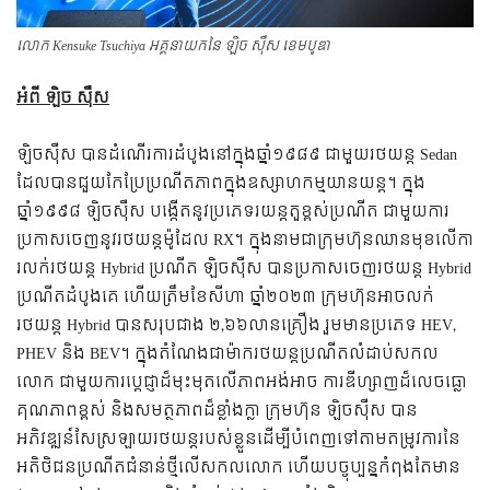
លោក Kensuke Tsuchiya អគ្គនាយកនៃ ឡិច ស៊ឺស ខេមបូឌា
អំពី ឡិច ស៊ឺស
ឡិចស៊ឺស បានដំណើរការដំបូងនៅក្នុងឆ្នាំ១៩៨៩ ជាមួយរថយន្ត Sedan
ដែលបានជួយកែប្រែប្រណីតភាពក្នុងឧស្សាហកម្មយានយន្ត។ ក្នុង
ឆ្នាំ១៩៩៨ ឡិចស៊ឺស បង្កើតនូវប្រភេទរយន្តតួខ្ពស់ប្រណីត ជាមួយការ
ប្រកាសចេញនូវរថយន្តម៉ូដែល RX។ ក្នុងនាមជាក្រុមហ៊ុនឈានមុខលើកា
រលក់រថយន្ត Hybrid ប្រណីត ឡិចស៊ឺស បានប្រកាសចេញរថយន្ត Hybrid
ប្រណីតដំបូងគេ ហើយត្រឹមខែសីហា ឆ្នាំ២០២៣ ក្រុមហ៊ុនអាចលក់
រថយន្ត Hybrid បានសរុបជាង ២,៦៦លានគ្រឿង រួមមានប្រភេទ HEV,
PHEV និង BEV។ ក្នុងតំណែងជាម៉ាករថយន្តប្រណីតលំដាប់សកល
លោក ជាមួយការប្ដេជ្ញាដ៏មុះមុតលើភាពអង់អាច ការឌីហ្សាញដ៏លេចធ្លោ
គុណភាពខ្ពស់ និងសមត្ថភាពដ៏ខ្លាំងក្លា ក្រុមហ៊ុន ឡិចស៊ឺស បាន
អភិវឌ្ឍន៍សែស្រឡាយរថយន្តរបស់ខ្លួនដើម្បីបំពេញទៅតាមតម្រូវការនៃ
អតិថិជនប្រណីតជំនាន់ថ្មីលើសកលលោក ហើយបច្ចុប្បន្នកំពុងតែមាន