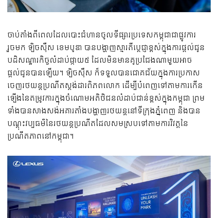
ចាប់តាំងពីពេលដែលបោះជំហានចូលទីផ្សារប្រទេសកម្ពុជាជាផ្លូវការ
រួចមក ឡិចស៊ឺស​ ខេមបូឌា បានបង្ហាញស្មារតីប្ដេជ្ញាខ្ពស់ក្នុងការផ្ដល់ជូន
បដិសណ្ឋារកិច្ចលំដាប់ផ្កាយ៥ ដែលមិនមានគូប្រជែងណាមួយអាច
ផ្ដល់ជូនបានឡើយ។ ឡិចស៊ឺស ក៏ទទួលបានជោគជ័យក្នុងការប្រកាស
ចេញរថយន្តប្រណីតស្តង់ដារពិភពលោក ដើម្បីបំពេញទៅតាមការកើន
ឡើងនៃតម្រូវការក្នុងចំណោមអតិថិជនលំដាប់ជាន់ខ្ពស់ក្នុងកម្ពុជា ព្រម
ទាំងបានសាងសង់អគារតាំងបង្ហាញរថយន្តនៅទីក្រុងភ្នំពេញ និងបាន
បណ្ដុះវប្បធម៌នៃរថយន្តប្រណីតដែលសមស្របទៅតាមការវិវត្តនៃ
ប្រណីតភាពនៅកម្ពុជា។