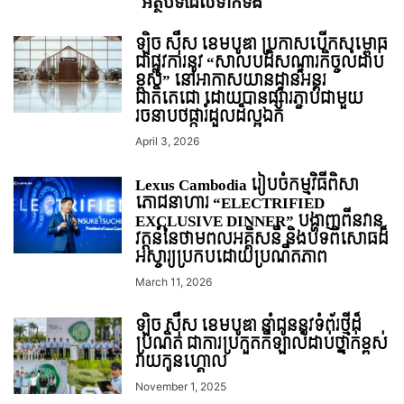
អត្ថបទ​ដែល​ទាក់ទង
ឡិច ស៊ឺស ខេមបូឌា ប្រកាសបើកសម្ពោធ
ជាផ្លូវការនូវ “សាលបដិសណ្ឋារកិច្ចលំដាប់
ខ្ពស់” នៅអាកាសយានដ្ឋានអន្តរ
ជាតិតេជោ ដោយបានផ្សារភ្ជាប់ជាមួយ
រចនាបថផ្ការំដួលដ៏ល្អឯក
April 3, 2026
Lexus Cambodia រៀបចំកម្មវិធីពិសា
ភោជនាហារ “ELECTRIFIED
EXCLUSIVE DINNER” បង្ហាញពីនវានុ
វត្តន៍នៃថាមពលអគ្គិសនី និងបទពិសោធដ៏
អស្ចារ្យប្រកបដោយប្រណីតភាព
March 11, 2026
ឡិច ស៊ឺស ខេមបូឌា នាំជូននូវទំព័រថ្មីដ៏
ប្រណិត ជាការប្រកួតកីឡាលំដាប់ថ្នាក់ខ្ពស់
វាយកូនហ្គោល
November 1, 2025