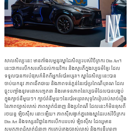
សាលសិល្បៈនេះ មានតាំងលម្អនូវស្នាដៃសិល្បៈរបស់វិចិត្រករ Din Art។
នេះជាការលើកសរសើរដល់កាយវិការ និងស្មារតីក្នុងវប្បធម៌ខ្មែរ ដែល
ទទួលបានការបំផុសគំនិតពីអ្នករាំរបាំអប្សរា។ ស្នាដៃសិល្បៈនេះបាន
ចាប់យកនូវ ភាពឆើតឆាយ និងភាពទន់ភ្លន់នៃរបាំប្រពៃណីបុរាណ ដែល
ឆ្លុះបញ្ចាំងនូវមនោសញ្ចេតនា និងមោទនភាពនៃវប្បធម៌ដែលបានបង្កប់
ក្នុងក្បាច់នីមួយៗ។ ក្បាច់រាំនីមួយៗនៃរបាំអប្សារាសុទ្ធតែរៀបរាប់សាច់រឿង
នៃភាពច្បាស់លាស់ ភាពស្ទាត់ជំនាញ និងប្រពៃណី ដែលនេះក៏មិនខុសពី
រថយន្ត ឡិចស៊ឺស នោះឡើយ។ ភាពស៊ីសង្វាក់គ្នារវាងស្នាដៃរបស់វិចិត្រករ
Din Art និងទស្សនវិជ្ជានៃការបើកបររបស់ ឡិចស៊ឺស ដែលរួមាន
សមត្ថភាពដ៏ស្ទាត់ជំនាញ ការគ្រប់គ្រងច្បាស់លាស់ និងការឌីហ្សាញ