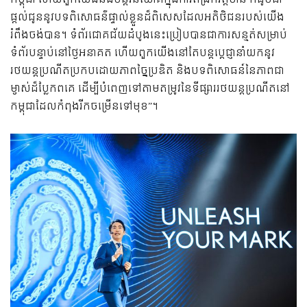
ផ្ដល់ជូននូវបទពិសោធន៌ផ្ទាល់ខ្លួនដ៏ពិសេសដែលអតិថិជនរបស់យើង
រំពឹងចង់បាន។ ទំព័រជោគជ័យដំបូងនេះប្រៀបបានជាការសន្មត់សម្រាប់
ទំព័របន្ទាប់នៅថ្ងៃអនាគត ហើយពួកយើងនៅតែបន្តប្ដេជ្ញានាំយកនូវ
រថយន្តប្រណីតប្រកបដោយភាពច្នៃប្រឌិត និងបទពិសោធន៍នៃភាពជា
ម្ចាស់ដ៏ប្លែកពគេ ដើម្បីបំពេញទៅតាមតម្រូវនៃទីផ្សាររថយន្តប្រណីតនៅ
កម្ពុជាដែលកំពុងរីកចម្រើនទៅមុខ”។