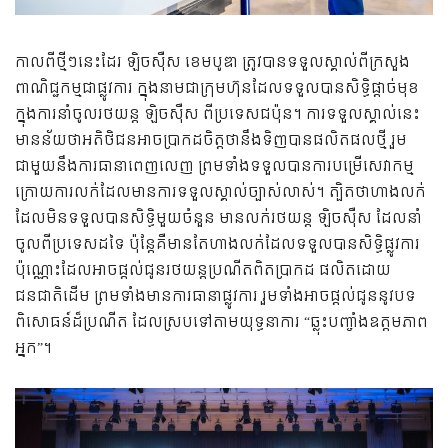
កាលពីថ្មីៗនេះដែរ ឡិចស៊ឺស ខេមបូឌា ត្រូវបានទទួលស្គាល់ពីក្រសួង
ពាណិជ្ជកម្មជាផ្លូវការ ក្នុងនាមជាក្រុមហ៊ុនដែលទទួលបានសិទ្ធិផ្ដាច់មុខ
ក្នុងការនាំចូលរថយន្ត ឡិចស៊ឺស ពីប្រទេសជប៉ុន។ ការទទួលស្គាល់នេះ
មានន័យថាអតិថិជនអាចប្រាកដចិត្តថានឹងទិញបានផលិតផលថ្មី រួម
ជាមួយនឹងការធានាពេញលេញ ព្រមទាំងទទួលបានការបម្រើសេវាកម្ម
ក្រោយការលក់ដែលមានការទទួលស្គាល់ច្បាស់លាស់។ ត្បិតថាហាងលក់
ដែលមិនទទួលបានសិទ្ធិមួយចំនួន មានលក់រថយន្ត ឡិចស៊ឺស ដែលនាំ
ចូលពីប្រទេសដទៃ ប៉ុន្តែគឺមានតែហាងលក់ដែលទទួលបានសិទ្ធិផ្លូវការ
ប៉ុណ្ណោះដែលអាចផ្ដល់ជូនរថយន្តប្រណីតពិតប្រាកដ ផលិតដោយ
ជនជាតិដើម ព្រមទាំងមានការធានាផ្លូវការ រួមទាំងអាចផ្ដល់ជូននូវបទ
ពិសោធន៍ដ៏ប្រណីត ដែលស្របទៅតាមយុទ្ធនាការ “ឆ្លុះបញ្ចាំងឧត្តមភាព
អ្នក”។