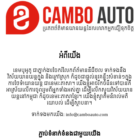
អំពី​យើង
ខេមបូអូតូ ជាភ្នាក់ងារចែករំលែកព័ត៍មានឌីជីថល ទាក់ទងនឹង
វិស័យយានយន្តក្នុង និងក្រៅស្រុក ក៏ដូចជាផ្តល់នូវគន្លឹះសំខាន់ៗក្នុង
ការថែទំាយានយន្ត ជាខេមរៈភាសា។ យើងខ្ញុំអាចរីកចំរើនទៅបានគឺ
អាស្រ័យលើការចូលរួមពីអ្នកទាំងអស់គ្នា ដើម្បីលើកស្ទួយវិស័យយាន
យន្តនៅកម្ពុជា ក៏ដូចខេមរៈភាសាខ្មែរ។ យើងខ្ញុំស្វាគមន៌រាល់មតិ
យោបល់ ដើម្បីស្ថាបនា។
ទាក់ទង​មក​យើង:
info@camboauto.com
ភ្ជាប់ទំនាក់ទំនងជាមួយយើង