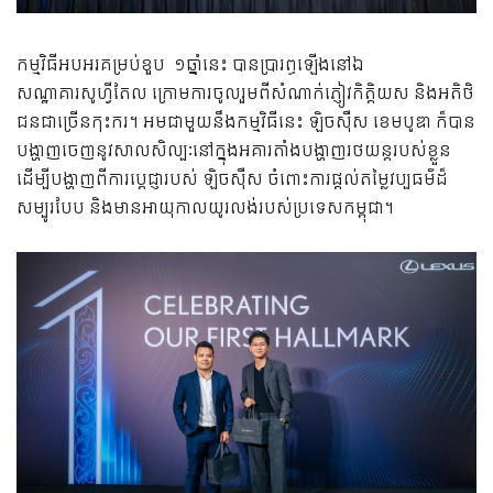
កម្មវិធីអបអរគម្រប់ខួប ១ឆ្នាំនេះ បានប្រារព្ធឡើងនៅឯ
សណ្ឋាគារសូហ្វីតែល ក្រោមការចូលរួមពីសំណាក់ភ្ញៀវកិត្តិយស និងអតិថិ
ជនជាច្រើនកុះករ។ អមជាមួយនឹងកម្មវិធីនេះ ឡិចស៊ឺស ខេមបូឌា ក៏បាន
បង្ហាញចេញនូវសាលសិល្បៈនៅក្នុងអគារតាំងបង្ហាញរថយន្តរបស់ខ្លួន
ដើម្បីបង្ហាញពីការប្ដេជ្ញារបស់ ឡិចស៊ឺស ចំពោះការផ្ដល់តម្លៃវប្បធម៌ដ៏
សម្បូរបែប និងមានអាយុកាលយូរលង់របស់ប្រទេសកម្ពុជា។