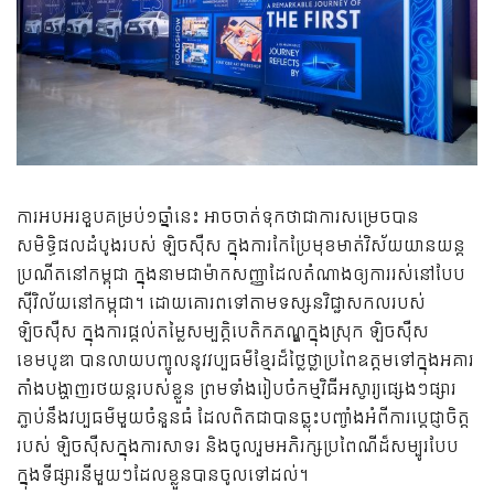
ការអបអរខួបគម្រប់១ឆ្នាំនេះ អាចចាត់ទុកថាជាការសម្រេចបាន
សមិទ្ធិផលដំបូងរបស់ ឡិចស៊ឺស ក្នុងការកែប្រែមុខមាត់វិស័យយានយន្ត
ប្រណីតនៅកម្ពុជា ក្នុងនាមជាម៉ាកសញ្ញាដែលតំណាងឲ្យការរស់នៅបែប
ស៊ីវិល័យនៅកម្ពុជា។ ដោយគោរពទៅតាមទស្សនវិជ្ជាសកលរបស់
ឡិចស៊ឺស ក្នុងការផ្ដល់តម្លៃសម្បត្តិបេតិកភណ្ឌក្នុងស្រុក ឡិចស៊ឺស
ខេមបូឌា បានលាយបញ្ចូលនូវវប្បធម៌ខ្មែរដ៏ថ្លៃថ្លាប្រពៃឧត្តមទៅក្នុងអគារ
តាំងបង្ហាញរថយន្តរបស់ខ្លួន ព្រមទាំងរៀបចំកម្មវិធីអស្ចារ្យផ្សេងៗផ្សារ
ភ្ជាប់នឹងវប្បធម៌មួយចំនួនធំ ដែលពិតជាបានឆ្លុះបញ្ចាំង​អំពីការប្ដេជ្ញាចិត្ត
របស់ ឡិចស៊ឺសក្នុងការសាទរ និងចូលរួមអភិរក្សប្រពៃណីដ៏សម្បូរបែប
ក្នុងទីផ្សារនីមួយៗដែលខ្លួនបានចូលទៅដល់។