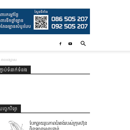
ដក ៣០អង្សាសេ
ភ្ជាប់ទំនាក់ទំនង
បច្ចេកវិទ្យា
បែកធ្លាយរូបភាពប៉ាតង់របស់ក្រុមហ៊ុន
ចិនឡានមានបង្គន់