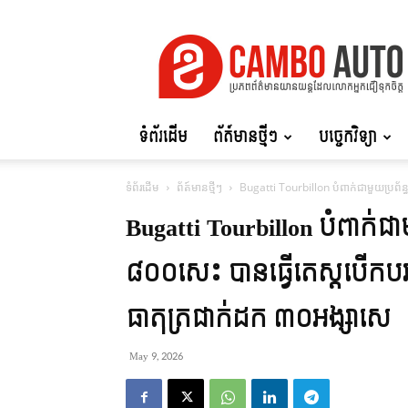
Cambo
Auto
ទំព័រដើម
ព័ត៍មានថ្មីៗ
បច្ចេកវិទ្យា
ទំព័រដើម
ព័ត៍មានថ្មីៗ
Bugatti Tourbillon បំពាក់ជាមួយប្រព័
Bugatti Tourbillon បំពាក់ជា
៨០០សេះ បានធ្វើតេស្ដបើកប
ធាតុត្រជាក់ដក ៣០អង្សាសេ
May 9, 2026