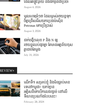
ដែលរត់ផ្លូវឆ្ងាយ និងដឹកធ្ងន់ជាប្រចាំ
August 6, 2026
មូលហេតុធំៗ៣ ដែលម្ចាស់រថយន្តទុក
ចិត្តជ្រើសរើសយកប្រេងម៉ាស៊ីន
Petronas មកប្រើប្រាស់
August 3, 2026
ដាក់ចង្កឹះលេខ P និង N ឲ្យ
រថយន្តឈប់ដូចគ្នា តែមានអត្ថន័យខុស
គ្នាដាច់តែម្តង
July 31, 2026
REVIEW+
លើកទី១ សម្រាប់ខ្ញុំ និងមិនធ្លាប់មាន
ទេនៅកម្ពុជា! យកឡាន
អគ្គិសនីមកបើកលេងខ្សាច់ នៅលើ
ទីលានប្រណាំងបែបនេះ!
February 28, 2024