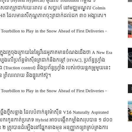
ំពូល (Hybrid Hypercar) ម៉ូឌែល Tourbillon កម្លាំង ១
ាកាសធាតុត្រជាក់រយៈពេល ៤ សប្តាហ៍ នៅមជ្ឈមណ្ឌល Colmis
៊ុយអែត ដែលមានសីតុណ្ហភាពចុះត្រជាក់ដល់ដក ៣០ អង្សាសេ។
ក្នុងវគ្គចុងក្រោយនៃខ្សែវីដេអូភាគមានចំណងជើងថា A New Era
ើប្រព័ន្ធម៉ាស៊ីនត្រជាក់និងកម្ដៅ (HVAC), ប្រព័ន្ធហ្វ្រាំង
ឹង (Traction control) និងប្រព័ន្ធហ្វ្រាំង របស់រថយន្តគម្រូមួយនេះ
រិលរលាយ និងផ្លូវកៅស៊ូ។
ឹងថ្មីសន្លាង ដែលបំពាក់នូវម៉ាស៊ីន V16 Naturally Aspirated
្ធចលករកូនកាត់ប្រភេទ Hybrid អាចបង្កើតកម្លាំងសរុបបាន ១ ៨០០
នួន ២ ត្រូវបានដំឡើងនៅផ្នែកខាងមុខ អនុញ្ញាតឲ្យវាគ្រប់គ្រងការ