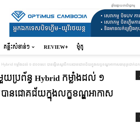
ផ្ទាំងផ្សាយពាណិជ្ជកម្ម
គន្លឹះសំខាន់ៗ
REVIEW+
ម៉ូតូ
ន្ធ Hybrid កម្លាំងដល់ ១ ៨០០សេះ បានធ្វើតេស្ដបើកបរបានជោគជ័យក្នុងលក្ខខណ្ឌអាកាសធាតុត្រជាក់
មួយប្រព័ន្ធ Hybrid កម្លាំងដល់ ១
របានជោគជ័យក្នុងលក្ខខណ្ឌអាកាស