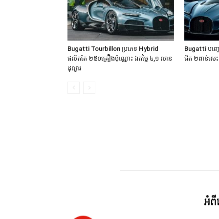
Bugatti Tourbillon ប្រភេទ Hybrid
Bugatti បញ្ច
ផលិតតែ ២៥០គ្រឿងប៉ុណ្ណោះ ឯតម្លៃ ៤,១ លាន
ជិត ២ពាន់សេះ 
ដុល្លារ
អំព