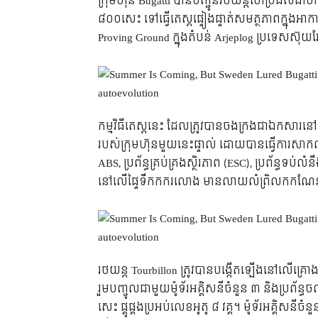
ក្រុមហ៊ុន Bugatti បានបញ្ជូនរថយន្តហៃប្រីដលំដាប់ក
៨០០សេះ ទៅធ្វើតេស្តផ្ទៀងផ្ទាត់សមត្ថភាពក្នុងអ
Proving Ground ក្នុងតំបន់ Arjeplog ប្រទេសស
កម្មវិធីតេស្តនេះ ដែលត្រូវបានចងក្រងជាឯកសារនៅ
របស់ក្រុមហ៊ុនមួយនេះផ្ទាល់ ដោយបានធ្វើការសាកល្បងល
ABS, ប្រព័ន្ធគ្រប់គ្រងស្ថិរភាព (ESC), ប្រព័ន្ធទប់លំន
នៅលើផ្ទៃទឹកកករលោង មានលាយលំព្រិលកកណែន ព្
រថយន្ត Tourbillon ត្រូវបានបង្កើតឡើងនៅលើគ្រោងឆ្អ
រួមបញ្ចូលជាមួយម៉ូទ័រអគ្គិសនីចំនួន ៣ និងប្រព័ន
សេះ ផ្គូផ្គងប្រអប់លេខអូតូ ៨ វគ្គ។
ម៉ូទ័រអគ្គិសនីចំ