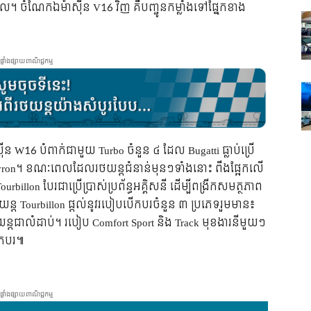
្វិល។ ចំណែកឯម៉ាស៊ីន V16 វិញ គឺបញ្ជូនកម្លាំងទៅផ្នែកខាង
ផ្ទាំងផ្សាយពាណិជ្ជកម្ម
ម៉ាស៊ីន W16 បំពាក់ជាមួយ Turbo ចំនួន ៤ ដែល Bugatti ធ្លាប់ប្រើ
 Veyron។ ខណៈពេលដែលរថយន្តជំនាន់មុនៗទាំងនោះ ពឹងផ្អែកលើ
Tourbillon បែរជាប្រើប្រាស់ប្រព័ន្ធអគ្គិសនី ដើម្បីពង្រីកសមត្ថភាព
ន្ត Tourbillon ផ្តល់នូវរបៀបបើកបរចំនួន ៣ ប្រភេទរួមមាន៖
្តជាលំដាប់។ របៀប Comfort Sport និង Track មុខងារនីមួយៗ
ើកបរ៕
ផ្ទាំងផ្សាយពាណិជ្ជកម្ម