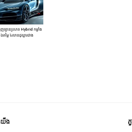
េញឡានប្រភេទ Hybrid កម្លាំង
ឯតម្លៃ ៤លានដុល្លារជាង
ី​យើង
ភ