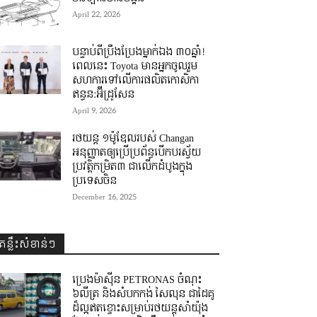
April 22, 2026
បន្ទាប់ពីប្រឹងប្រែងម្នាក់ឯង ៣០ឆ្នាំ! ​
ពេលនេះ Toyota មានអ្នកចូលរួម
សហការទៅលើការផលិតកោសិកា
ឥន្ធន:អ៊ីដ្រូសែន
April 9, 2026
រថយន្ត ១ម៉ូឌែលរបស់ Changan
អនុញ្ញាតឲ្យប្រើប្រព័ន្ធបើកបរស្វ័យ
ប្រវត្តិកម្រិត៣ ជាលើកដំបូងក្នុង
ប្រទេសចិន
December 16, 2025
គន្លឹះសំខាន់ៗ
ប្រេងម៉ាស៊ីន PETRONAS ចំណុះ
៦លីត្រ និងសំបកកង់ សៃលុន ជាដៃគូ
ដ៏ល្អឥតខ្ចោះសម្រាប់រថយន្តសាំយ៉ុង