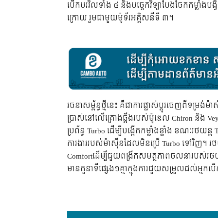
បើកបរវិលទាំង ៤ និងបច្ចេកវិទ្យាបែងចែកកម្លាំងបង
ក្រោយ រួមជាមួយម៉ូទ័រអគ្គិសនីទី ៣។
រចនាសម្ព័ន្ធថ្មីនេះ គឺជាការផ្លាស់ប្តូរចេញពីទម្រង់
ប្រាស់នៅលើគ្រោងឆ្អឹងរបស់ម៉ូឌេល Chiron និង
ប្រព័ន្ធ Turbo ដើម្បីបង្កើតកម្លាំងខ្លាំង ខណៈរថយន្ត 
ការងាររបស់ម៉ាស៊ីនដែលមិនប្រើ Turbo ទៅវិញ។ រថយ
Comfortដើម្បីជួយពង្រីកសមត្ថភាពចលនារបស់រថយន
មានតួនាទីផ្សេងៗគ្នាក្នុងការជួយសម្រួលដល់អ្នកប