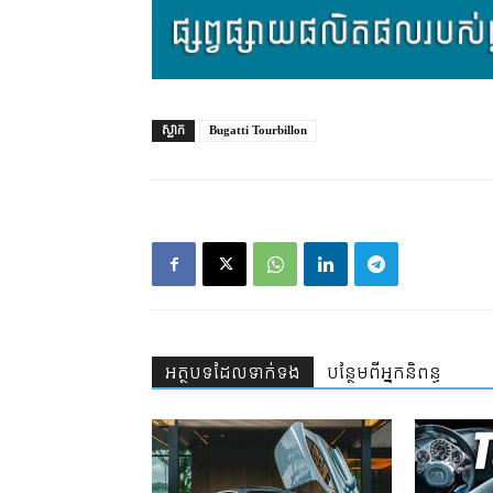
ស្លាក
Bugatti Tourbillon
អត្ថបទ​ដែល​ទាក់ទង
បន្ថែម​ពី​អ្នកនិពន្ធ