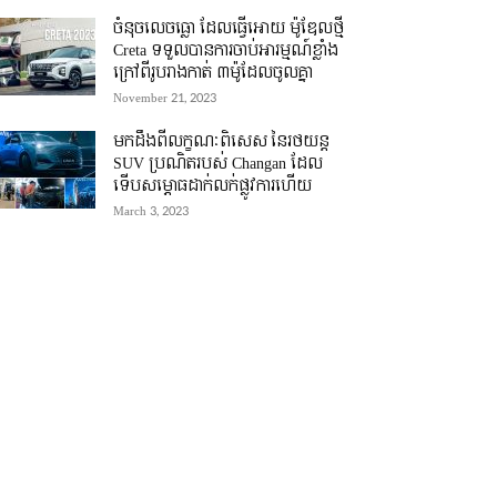
ចំនុចលេចធ្លោ ដែលធ្វើអោយ ម៉ូឌែលថ្មី
Creta ទទួលបានការចាប់អារម្មណ៍ខ្លាំង
ក្រៅពីរូបរាងកាត់ ៣ម៉ូដែលចូលគ្នា
November 21, 2023
មកដឹងពីលក្ខណៈពិសេស នៃរថយន្ត
SUV ប្រណិតរបស់ Changan ដែល
ទើបសម្ភោធដាក់លក់ផ្លូវការហើយ
March 3, 2023