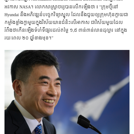
អវកាស​ NASA។ លោក​សាស្ត្រាចារ្យ​បាន​លើក​ឡើង​ថា ៖ “ក្រុម​ថ្មី​​នៅ
Hyundai នឹង​អភិវឌ្ឍន៍​បច្ចេកវិទ្យា​ស្នូល​ ដែល​នឹង​ជួយ​ឲ្យ​ក្រុមហ៊ុន​ក្លាយ​ជា​
កម្លាំង​ខ្លាំង​ក្លា​មួយ​ក្នុង​​វិស័យ​យានជំនិះ​លើ​អាកាស ជា​​​វិស័យ​មួយ​​ដែល​
រំពឹង​ថា​កើន​ឡើង​ទំហំ​ទីផ្សារ​ដល់​តម្លៃ ១,៥ ពាន់​ពាន់​លាន​ដុល្លារ​ នៅ​ក្នុង​
រយៈពេល ២០ ឆ្នាំ​ខាង​មុខ។”