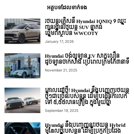
អត្ថបទ​ដែល​ទាក់ទង
រថយន្ដអគ្គិសនី Hyundai IONIQ 9 ឈ្នះ
ពានរង្វាន់រថយន្ត SUV ខ្នាតធំ
ឆ្នើមពីស្ថាប័ន WWCOTY
January 17, 2026
Hyundai ចង់ឲ្យឡាន EV សាកលឿន
ដូចឡានចាក់សាំង ប្រើពេលត្រឹមតែ៣នាទី
November 21, 2025
គោលដៅថ្មី! Hyundai នឹងបញ្ចេញរថយន្ត
ថ្មីៗជាច្រើនរបស់ខ្លួន ដើម្បីបង្កើនការលក់
ទៅ ៥,៥៥លានគ្រឿង ក្នុងមួយឆ្នាំ
September 19, 2025
Hyundai នឹងបញ្ចេញនូវរថយន្ត Hybrid
ម៉ូឌែលថ្មីរបស់ខ្លួន ដើម្បីប្រកួតប្រជែង