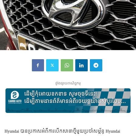
ផ្ទាំងផ្សាយពាណិជ្ជកម្ម
Hyundai បាន​ប្រកាស​អំពី​ការ​បើក​សាខា​ថ្មី​មួយ​ប្រចាំ​​សម្ព័ន្ធ Hyundai