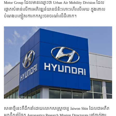
Motor Group ដែល​មាន​ឈ្មោះ​ថា​ Urban Air Mobility Division ដែល​
ផ្ដោត​សំខាន់​លើ​ការ​អភិវឌ្ឍន៍​យាន​ជំនិះ​ហោះ​ហើរ​លើ​មេឃ ក្នុង​គោល​
បំណង​បញ្ចៀស​ការ​កក​ស្ទះ​ចរាចរណ៍​លើ​ដី​គោក។
សាខា​ថ្មី​នេះ​គឺ​​ដឹក​នាំ​ដោយ​លោក​សាស្ត្រាចារ្យ Jaiwon Shin ដែល​ជា​អតីត​
អ្នក​ដឹក​នាំ​ផ្នែក​ Aeronautics Research Mission Directorate នៅ​ភ្នាក់ងារ​