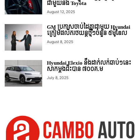
ជាមួយនឹង Toyota
August 12, 2025
GM ប្រកាសចាប់ដៃគ្នាជាមួយ Hyundai
ត្រៀមផលិតរថយន្តថ្មីៗចំនួន ៥ម៉ូឌែល
August 8, 2025
Hyundai Elexio នឹងដាក់លក់ឆាប់ៗនេះ
សាកម្តងជិះបាន ៧០០គ.ម
July 8, 2025