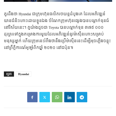
គួរ​ដឹង​ថា​ Hyundai ជា​ក្រុមហ៊ុន​ផលិត​រថយន្ត​ដំបូង​គេ​ ដែល​អភិវឌ្ឍន៍​
យានជំនិះ​ហោះ​ដោយ​ខ្លួន​ឯង​ ចំណែក​ក្រុមហ៊ុន​ផ្សេង​បាន​បណ្ដាក់​ទុន​ធំ​
នៅ​វិស័យ​នេះ។ តួ​យ៉ាង​ដូច​ជា Toyota បាន​បណ្ដាក់​ទុន​ ៣៧៥ ០០០
ដុល្លារ​ទៅ​ក្នុង​គម្រោង​ការ​មួយ​ដែល​អភិវឌ្ឍន៍​នូវ​ម៉ាស៊ីន​ហោះ​សម្រាប់​
មនុស្ស​ម្នាក់ ហើយ​ក្រុម​នេះ​រំពឹង​ថា​នឹង​ប្រើ​ម៉ាស៊ីន​នេះ​​ដើម្បី​អុច​​ភ្លើង​ចន្លុះ​
នៅ​ព្រឹត្តិការណ៍​អូឡាំពិក​ឆ្នាំ ២០២០ នៅ​ជប៉ុន៕
ស្លាក
Hyundai