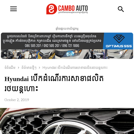
ផ្ទាំងផ្សាយពាណិជ្ជកម្ម
ទំព័រដើម
ព័ត៍មានថ្មីៗ
Hyundai បើកដំណើរការសាខាផលិតរថយន្តហោះ
Hyundai បើកដំណើរការសាខាផលិត
រថយន្តហោះ
October 2, 2019