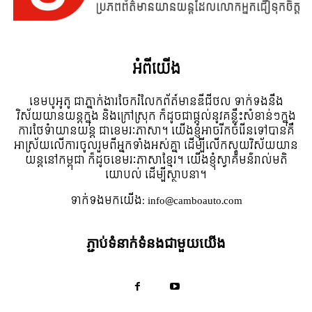
អំពី​យើង
ខេមបូអូតូ ជាភ្នាក់ងារចែករំលែកព័ត៍មានឌីជីថល ទាក់ទងនឹង
វិស័យយានយន្តក្នុង និងក្រៅស្រុក ក៏ដូចជាផ្តល់នូវគន្លឹះសំខាន់ៗក្នុង
ការថែទំាយានយន្ត ជាខេមរៈភាសា។ យើងខ្ញុំអាចរីកចំរើនទៅបានគឺ
អាស្រ័យលើការចូលរួមពីអ្នកទាំងអស់គ្នា ដើម្បីលើកស្ទួយវិស័យយាន
យន្តនៅកម្ពុជា ក៏ដូចខេមរៈភាសាខ្មែរ។ យើងខ្ញុំស្វាគមន៌រាល់មតិ
យោបល់ ដើម្បីស្ថាបនា។
ទាក់ទង​មក​យើង:
info@camboauto.com
ភ្ជាប់ទំនាក់ទំនងជាមួយយើង