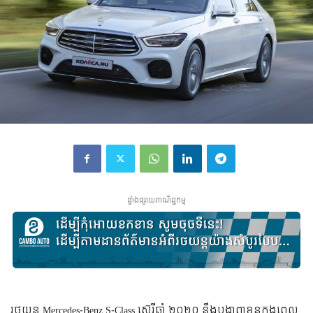
ផ្ទាំងផ្សាយពាណិជ្ជកម្ម
រថយន្ត Mercedes-Benz S-Class ស៊េរីឆ្នាំ ២០២០ នឹងបង្ហាញខ្លួនក្នុងពេល