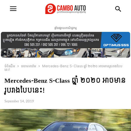
ផ្ទាំងផ្សាយពាណិជ្ជកម្ម
ទំព័រដើម
ចចាមអារ៉ាម
Mercedes-Benz S-Class ឆ្នាំ ២០២០ អាចមានរូបរាងបែប
នេះ!
Mercedes-Benz S-Class ឆ្នាំ ២០២០ អាចមាន
រូបរាងបែបនេះ!
September 14, 2019