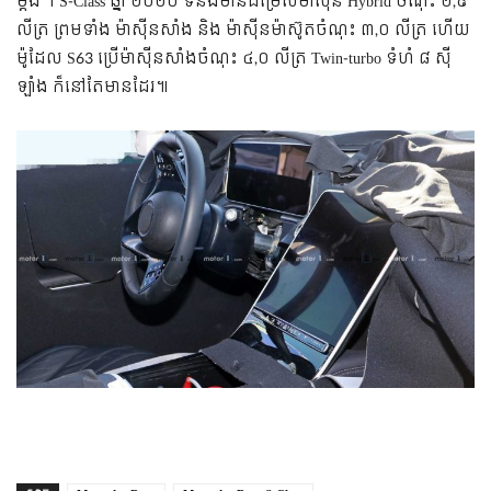
ម្តង ។​​ S-Class ឆ្នាំ ២០២០ ទំនងមានជម្រើសម៉ាស៊ីន Hybrid ចំណុះ ២,៩
លីត្រ ព្រមទាំង ម៉ាស៊ីនសាំង និង ម៉ាស៊ីនម៉ាស៊ូតចំណុះ ៣,០ លីត្រ ហើយ
ម៉ូដែល S63 ប្រើម៉ាស៊ីនសាំងចំណុះ ៤,០ លីត្រ Twin-turbo ទំហំ ៨ ស៊ី
ឡាំង ក៏នៅតែមានដែរ៕