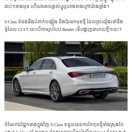
ឆាប់ៗខាងមុខ ហើយវាអាចផ្លាស់ប្តូររូបរាងខាងក្រៅយ៉ាងខ្លាំង។
S-Class ទំនងនឹងបំពាក់ចង្កៀង និងប៉ាណាមុខថ្មី ដែលស្រដៀងទៅនឹង
ម៉ូដែល CLS។ នេះបើតាមរូបបែប Render ទើបង្ហាញនាពេលថ្មីៗនេះ។
ចំណែកឯផ្នែកខាងក្នុងវិញ S-Class ទទួលបានការកែកុនថ្មីទាំងស្រុងតែ