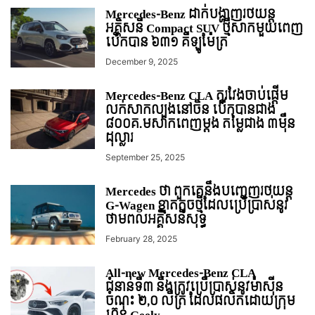
Mercedes-Benz ដាក់បង្ហាញរថយន្ដ
អគ្គិសនី Compact SUV ថ្មីសាកមួយពេញ
បើកបាន ៦៣១ គីឡូម៉ែត្រ
December 9, 2025
Mercedes-Benz CLA តួរវែងចាប់ផ្តើម
លក់សាកល្បងនៅចិន បើកបានជាង
៨០០គ.មសាកពេញម្តង តម្លៃជាង ៣ម៉ឺន
ដុល្លារ
September 25, 2025
Mercedes ថា ពួកគេនឹងបញ្ចេញរថយន្ត
G-Wagen ខ្នាតតូចថ្មីដែលប្រើប្រាស់នូវ
ថាមពលអគ្គិសនីសុទ្ធ
February 28, 2025
All-new Mercedes-Benz CLA
ជំនាន់ទី៣ នឹងត្រូវប្រើប្រាស់នូវម៉ាស៊ីន
ចំណុះ ២,០ លីត្រ ដែលផលិតដោយក្រុម