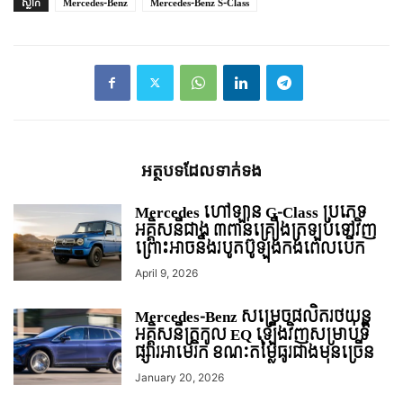
ស្លាក
Mercedes-Benz
Mercedes-Benz S-Class
អត្ថបទ​ដែល​ទាក់ទង
Mercedes ហៅឡាន G-Class ប្រភេទ
អគ្គិសនីជាង ៣ពាន់គ្រឿងត្រឡប់ទៅវិញ
ព្រោះអាចនឹងរបូតប៊ូឡុងកង់ពេលបើក
April 9, 2026
Mercedes-Benz សម្រេចផលិតរថយន្ដ
អគ្គិសនីត្រកូល EQ ឡើងវិញសម្រាប់ទី
ផ្សារអាមេរិក ខណៈតម្លៃធូរជាងមុនច្រើន
January 20, 2026