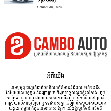
ហ៊ុន Geely
October 30, 2024
អំពី​យើង
ខេមបូអូតូ ជាភ្នាក់ងារចែករំលែកព័ត៍មានឌីជីថល ទាក់ទងនឹង
វិស័យយានយន្តក្នុង និងក្រៅស្រុក ក៏ដូចជាផ្តល់នូវគន្លឹះសំខាន់ៗក្នុង
ការថែទំាយានយន្ត ជាខេមរៈភាសា។ យើងខ្ញុំអាចរីកចំរើនទៅបានគឺ
អាស្រ័យលើការចូលរួមពីអ្នកទាំងអស់គ្នា ដើម្បីលើកស្ទួយវិស័យយាន
យន្តនៅកម្ពុជា ក៏ដូចខេមរៈភាសាខ្មែរ។ យើងខ្ញុំស្វាគមន៌រាល់មតិ