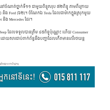
ចំណាត់ថ្នាក់ទី១១ ជាមួយពិន្ទុសរុប ៧២ពិន្ទុ តាមពីក្រោយ
) និង Ford (៦២)។ ចំណែកឯ Tesla ដែលជាម៉ាកក្នុងស្រុកមួយ
let និង Mercedes ដែរ។
Jeep ដែលទទួលបានត្រឹម ៤៥ពិន្ទុប៉ុណ្ណោះ ហើយ​ Consumer
ក៏ដោយសារជាប់ពាក់ព័ន្ធនឹងបញ្ហាដែលកើតមានលើរថយន្ត
ផ្ទាំងផ្សាយពាណិជ្ជកម្ម