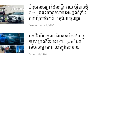
ចំនុចលេចធ្លោ ដែលធ្វើអោយ ម៉ូឌែលថ្មី
Creta ទទួលបានការចាប់អារម្មណ៍ខ្លាំង
ក្រៅពីរូបរាងកាត់ ៣ម៉ូដែលចូលគ្នា
November 21, 2023
មកដឹងពីលក្ខណៈពិសេស នៃរថយន្ត
SUV ប្រណិតរបស់ Changan ដែល
ទើបសម្ភោធដាក់លក់ផ្លូវការហើយ
March 3, 2023