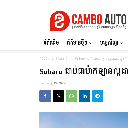
Cambo
Auto
ទំព័រដើម
ព័ត៍មានថ្មីៗ
បច្ចេកវិទ្យា
ទំព័រដើម
ព័ត៍មានថ្មីៗ
Subaru ជាប់ជាម៉ាកឡានល្អដាច់គេ ក្ន
Subaru ជាប់ជាម៉ាកឡានល្អដ
February 19, 2022