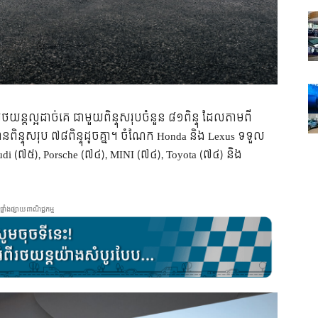
ថយន្តល្អដាច់គេ ជាមួយពិន្ទុសរុបចំនួន ៨១ពិន្ទុ ដែលតាមពី
្ទុសរុប ៧៨ពិន្ទុដូចគ្នា។ ចំណែក Honda និង Lexus ទទួល
udi (៧៥), Porsche (៧៤), MINI (៧៤), Toyota (៧៤) និង
ផ្ទាំងផ្សាយពាណិជ្ជកម្ម