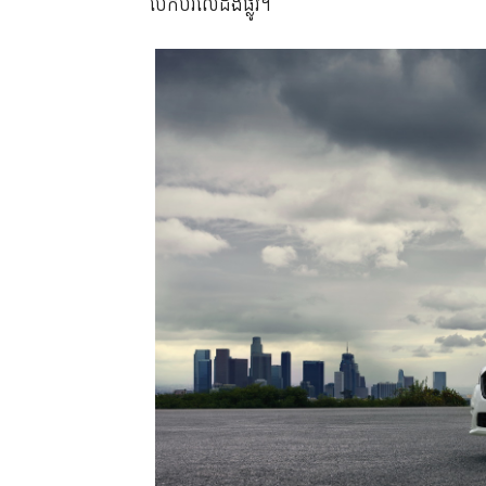
បើកបរលើដងផ្លូវ។