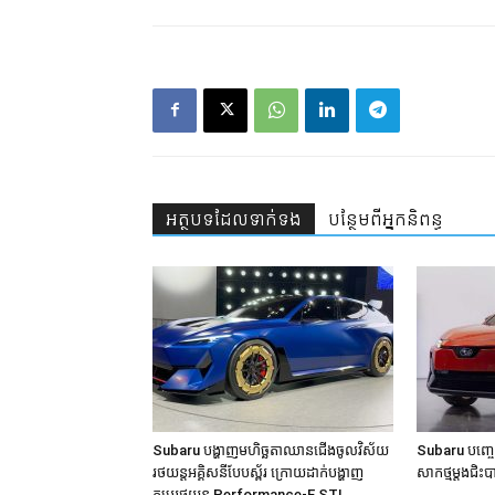
អត្ថបទ​ដែល​ទាក់ទង
បន្ថែម​ពី​អ្នកនិពន្ធ
Subaru បង្ហាញមហិច្ឆតាឈានជើងចូលវិស័យ
Subaru បញ្ចេញ
រថយន្ដអគ្គិសនីបែបស្ព័រ ក្រោយដាក់បង្ហាញ
សាកថ្មម្តងជិះប
គម្រូរថយន្ដ Performance-E STI