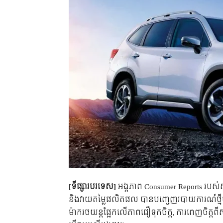
[ទីផ្សារបរទេស]
អង្គភាព Consumer Reports របស់
និងវាយតម្លៃផលិតផល បាន​បញ្ចេញរបាយការណ៍ថ្មីចុ
ម៉ាករថយន្តផ្អែកលើភាពជឿទុកចិត្ត, ការពេញចិត្តពីស