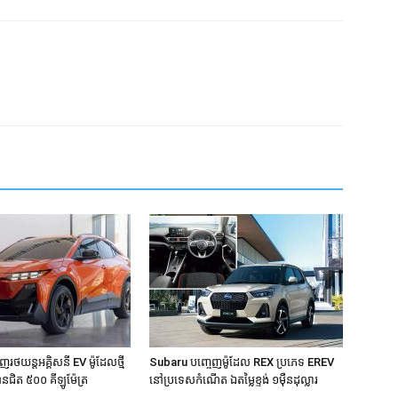
រថយន្តអគ្គិសនី EV ម៉ូដែលថ្មី
Subaru បញ្ចេញម៉ូដែល REX ប្រភេទ EREV
ានជិត ៥០០ គីឡូម៉ែត្រ
នៅប្រទេសកំណើត ឯតម្លៃខ្ទង់ ១មុឺនដុល្លារ