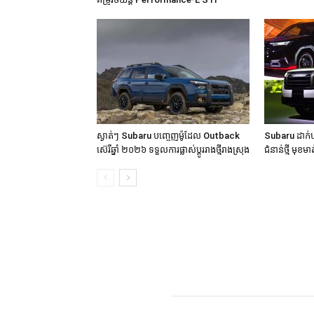
ស្ងាត់ៗ Subaru បញ្ចេញម៉ូដែល Outback
Subaru ដាក់ប
ស៊េរីឆ្នាំ ២០២៦ ទទួលការផ្លាស់ប្តូររាងថ្មីរាងស្រុង
ជំនាន់ថ្មី មុខម