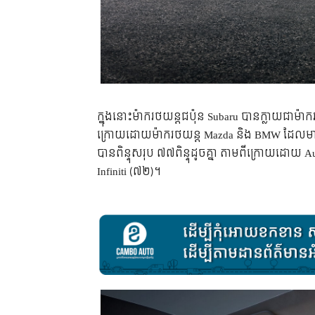
ក្នុងនោះម៉ាករថយន្តជប៉ុន Subaru បានក្លាយជាម៉ាករ
ក្រោយដោយម៉ាករថយន្ត Mazda និង BMW ដែលមានពិន
បានពិន្ទុសរុប ៧៧ពិន្ទុដូចគ្នា តាមពីក្រោយដោយ A
Infiniti (៧២)។