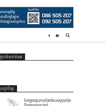
ភ្ជាប់ទំនាក់ទំនង
បច្ចេកវិទ្យា
បែកធ្លាយរូបភាពប៉ាតង់របស់ក្រុមហ៊ុន
ចិនឡានមានបង្គន់