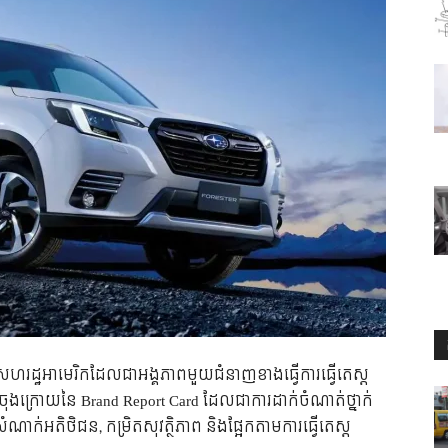
សហរដ្ឋអាមេរិកដែលជាអង្គភាពមួយជំនាញខាងធ្វើការធ្វើតេស្ត
ងក្រោយនៃ Brand Report Card ដែល​ជាការដាក់ចំណាត់ថ្នាក់
ំណាក់អតិថិជន, កម្រិតសុវត្ថិភាព និងផ្អែកតាមការធ្វើតេស្ត