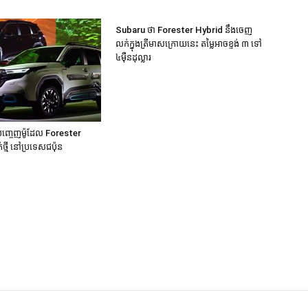
Subaru ថា Forester Hybrid នឹងចេញ
លក់ក្នុងត្រីមាសក្រោយនេះ តម្លៃអាចខ្ទង់ ៣ ទៅ
៤មុឺនដុល្លារ
ញ្ចេញម៉ូដែល Forester
ាត់ថ្មី នៅប្រទេសជប៉ុន