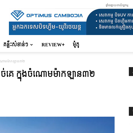
ផ្ទាំងផ្សាយពាណិជ្ជកម្ម
គន្លឹះសំខាន់ៗ
REVIEW+
ម៉ូតូ
ុងចំណោមម៉ាកឡាន៣២
ាច់គេ ក្នុងចំណោមម៉ាកឡាន៣២