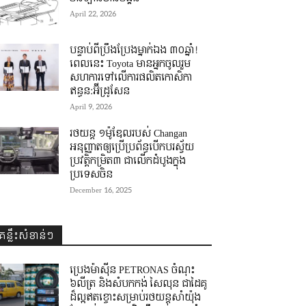
April 22, 2026
បន្ទាប់ពីប្រឹងប្រែងម្នាក់ឯង ៣០ឆ្នាំ! ​
ពេលនេះ Toyota មានអ្នកចូលរួម
សហការទៅលើការផលិតកោសិកា
ឥន្ធន:អ៊ីដ្រូសែន
April 9, 2026
រថយន្ត ១ម៉ូឌែលរបស់ Changan
អនុញ្ញាតឲ្យប្រើប្រព័ន្ធបើកបរស្វ័យ
ប្រវត្តិកម្រិត៣ ជាលើកដំបូងក្នុង
ប្រទេសចិន
December 16, 2025
គន្លឹះសំខាន់ៗ
ប្រេងម៉ាស៊ីន PETRONAS ចំណុះ
៦លីត្រ និងសំបកកង់ សៃលុន ជាដៃគូ
ដ៏ល្អឥតខ្ចោះសម្រាប់រថយន្តសាំយ៉ុង