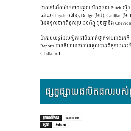
ងាកទៅមើលម៉ាករថយន្តអាមេរិកដូចជា Buick ស្ថិតនៅ
ដោយ Chrysler (៧១), Dodge (៦៧), Cadillac (៦៣
ដែរទទួលបានពិន្ទុសរុប ៦០ពិន្ទុ ដូចគ្នានឹង Chevro
ម៉ាករថយន្តដែលស្ថិតនៅចំណាត់ថ្នាក់ទាបជាងគេគឺ 
Reports បាននិយាយថាការទទួលបានពិន្ទុទាបនេះ
Gladiator៕
ប្រភព​ព័ត៌មាន
carscoops
ស្លាក
Subaru