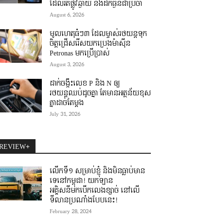
ដែលរត់ផ្លូវឆ្ងាយ និងដឹកធ្ងន់ជាប្រចាំ
August 6, 2026
មូលហេតុធំៗ៣ ដែលម្ចាស់រថយន្តទុក
ចិត្តជ្រើសរើសយកប្រេងម៉ាស៊ីន
Petronas មកប្រើប្រាស់
August 3, 2026
ដាក់ចង្កឹះលេខ P និង N ឲ្យ
រថយន្តឈប់ដូចគ្នា តែមានអត្ថន័យខុស
គ្នាដាច់តែម្តង
July 31, 2026
REVIEW+
លើកទី១ សម្រាប់ខ្ញុំ និងមិនធ្លាប់មាន
ទេនៅកម្ពុជា! យកឡាន
អគ្គិសនីមកបើកលេងខ្សាច់ នៅលើ
ទីលានប្រណាំងបែបនេះ!
February 28, 2024