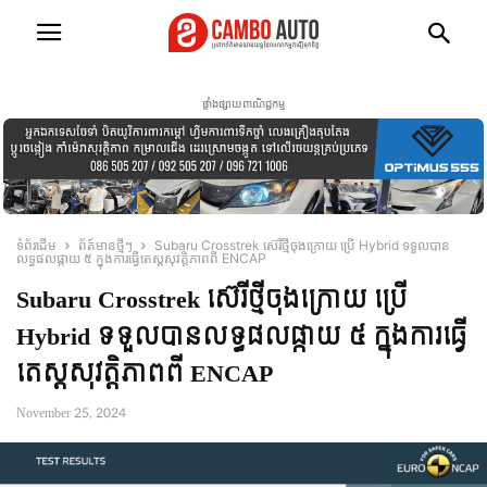
ផ្ទាំងផ្សាយពាណិជ្ជកម្ម
ទំព័រដើម
ព័ត៍មានថ្មីៗ
Subaru Crosstrek ស៊េរីថ្មីចុងក្រោយ ប្រើ Hybrid ទទួលបាន
លទ្ធផលផ្កាយ ៥ ក្នុងការធ្វើតេស្តសុវត្តិភាពពី ENCAP
Subaru Crosstrek ស៊េរីថ្មីចុងក្រោយ ប្រើ
Hybrid ទទួលបានលទ្ធផលផ្កាយ ៥ ក្នុងការធ្វើ
តេស្តសុវត្តិភាពពី ENCAP
November 25, 2024