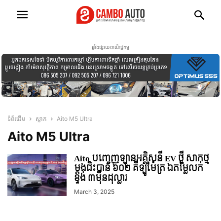
ផ្ទាំងផ្សាយពាណិជ្ជកម្ម
ទំព័រដើម
ស្លាក
Aito M5 Ultra
Aito M5 Ultra
Aito បញ្ចេញឡានអគ្គិសនី EV ថ្មី សាកថ្ម
ម្តងជិះបាន ៦០២ គីឡូម៉ែត្រ ឯតម្លៃលក់
ខ្ទង់ ៣មុឺនដុល្លារ
March 3, 2025