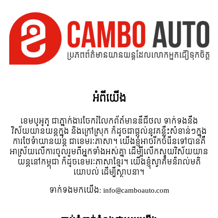
អំពី​យើង
ខេមបូអូតូ ជាភ្នាក់ងារចែករំលែកព័ត៍មានឌីជីថល ទាក់ទងនឹង
វិស័យយានយន្តក្នុង និងក្រៅស្រុក ក៏ដូចជាផ្តល់នូវគន្លឹះសំខាន់ៗក្នុង
ការថែទំាយានយន្ត ជាខេមរៈភាសា។ យើងខ្ញុំអាចរីកចំរើនទៅបានគឺ
អាស្រ័យលើការចូលរួមពីអ្នកទាំងអស់គ្នា ដើម្បីលើកស្ទួយវិស័យយាន
យន្តនៅកម្ពុជា ក៏ដូចខេមរៈភាសាខ្មែរ។ យើងខ្ញុំស្វាគមន៌រាល់មតិ
យោបល់ ដើម្បីស្ថាបនា។
ទាក់ទង​មក​យើង:
info@camboauto.com