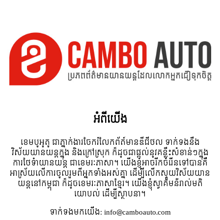
អំពី​យើង
ខេមបូអូតូ ជាភ្នាក់ងារចែករំលែកព័ត៍មានឌីជីថល ទាក់ទងនឹង
វិស័យយានយន្តក្នុង និងក្រៅស្រុក ក៏ដូចជាផ្តល់នូវគន្លឹះសំខាន់ៗក្នុង
ការថែទំាយានយន្ត ជាខេមរៈភាសា។ យើងខ្ញុំអាចរីកចំរើនទៅបានគឺ
អាស្រ័យលើការចូលរួមពីអ្នកទាំងអស់គ្នា ដើម្បីលើកស្ទួយវិស័យយាន
យន្តនៅកម្ពុជា ក៏ដូចខេមរៈភាសាខ្មែរ។ យើងខ្ញុំស្វាគមន៌រាល់មតិ
យោបល់ ដើម្បីស្ថាបនា។
ទាក់ទង​មក​យើង:
info@camboauto.com