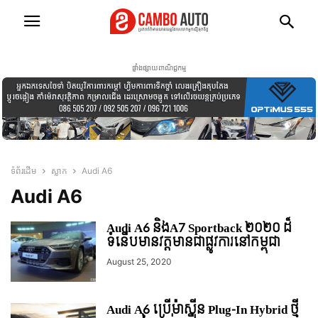
ផ្ទាំងផ្សាយពាណិជ្ជកម្ម
ទំព័រដើម
ស្លាក
Audi A6
Audi A6
Audi A6 និងA7 Sportback ២០២០ ដ៏
ទំនើបមានវត្តមានជាផ្លូវការនៅកម្ពុជា
August 25, 2020
Audi A6 ប្រើម៉ាស៊ីន Plug-In Hybrid ថ្មី