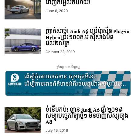
ចេញតម្លៃលក់ហើយ!
June 6, 2020
ញាក់សាច់! Audi A6 ប្រើម៉ាស៊ីន Plug-in
Hybrid ជិះ១០០គ.ម៉ ស៊ីសាំងមិន
ដល់២លីត្រ
October 22, 2019
ផ្ទាំងផ្សាយពាណិជ្ជកម្ម
ទំនើបកប់! ឡាន Audi A6 ឆ្នាំ ២០១៩
សម្បូរបច្ចេកវិទ្យាថ្មីៗ មិនចាញ់សិស្សច្បង
A8
July 16, 2019