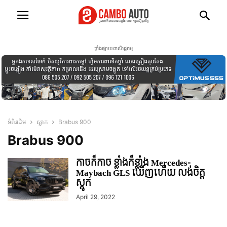
ផ្ទាំងផ្សាយពាណិជ្ជកម្ម
ទំព័រដើម
ស្លាក
Brabus 900
Brabus 900
កាចក៏កាច ខ្លាំងក៏ខ្លាំង Mercedes-
Maybach GLS ឃើញហើយ លង់ចិត្ត
ស្តូក
April 29, 2022