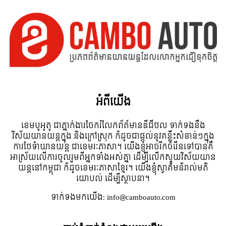
អំពី​យើង
ខេមបូអូតូ ជាភ្នាក់ងារចែករំលែកព័ត៍មានឌីជីថល ទាក់ទងនឹង
វិស័យយានយន្តក្នុង និងក្រៅស្រុក ក៏ដូចជាផ្តល់នូវគន្លឹះសំខាន់ៗក្នុង
ការថែទំាយានយន្ត ជាខេមរៈភាសា។ យើងខ្ញុំអាចរីកចំរើនទៅបានគឺ
អាស្រ័យលើការចូលរួមពីអ្នកទាំងអស់គ្នា ដើម្បីលើកស្ទួយវិស័យយាន
យន្តនៅកម្ពុជា ក៏ដូចខេមរៈភាសាខ្មែរ។ យើងខ្ញុំស្វាគមន៌រាល់មតិ
យោបល់ ដើម្បីស្ថាបនា។
ទាក់ទង​មក​យើង:
info@camboauto.com