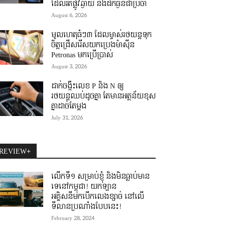
ដែលរត់ផ្លូវឆ្ងាយ និងដឹកធ្ងន់ជាប្រចាំ
August 6, 2026
មូលហេតុធំៗ៣ ដែលម្ចាស់រថយន្តទុក
ចិត្តជ្រើសរើសយកប្រេងម៉ាស៊ីន
Petronas មកប្រើប្រាស់
August 3, 2026
ដាក់ចង្កឹះលេខ P និង N ឲ្យ
រថយន្តឈប់ដូចគ្នា តែមានអត្ថន័យខុស
គ្នាដាច់តែម្តង
July 31, 2026
REVIEW+
លើកទី១ សម្រាប់ខ្ញុំ និងមិនធ្លាប់មាន
ទេនៅកម្ពុជា! យកឡាន
អគ្គិសនីមកបើកលេងខ្សាច់ នៅលើ
ទីលានប្រណាំងបែបនេះ!
February 28, 2024