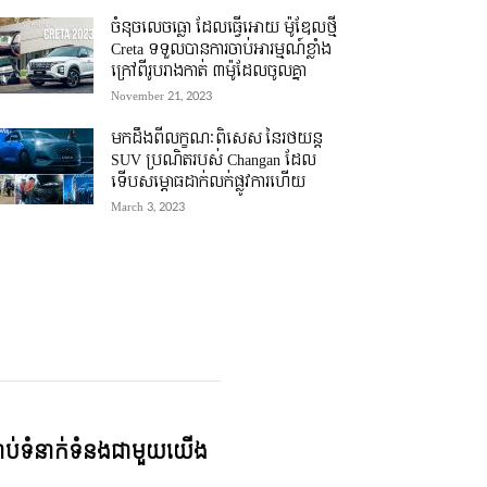
ចំនុចលេចធ្លោ ដែលធ្វើអោយ ម៉ូឌែលថ្មី
Creta ទទួលបានការចាប់អារម្មណ៍ខ្លាំង
ក្រៅពីរូបរាងកាត់ ៣ម៉ូដែលចូលគ្នា
November 21, 2023
មកដឹងពីលក្ខណៈពិសេស នៃរថយន្ត
SUV ប្រណិតរបស់ Changan ដែល
ទើបសម្ភោធដាក់លក់ផ្លូវការហើយ
March 3, 2023
្ជាប់ទំនាក់ទំនងជាមួយយើង