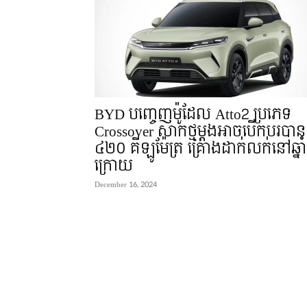
BYD បញ្ចេញម៉ូដែល Atto2 ប្រភេទ
Crossover សាកថ្មម្តងអាចបើកបរបាន
៤២០ គីឡូម៉ែត្រ គ្រោងដាក់លក់នៅឆ្នាំ
ក្រោយ
December 16, 2024