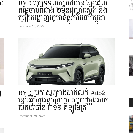
េស
BYD បើកទទួលកក់រថយន្ត ២ម៉ូដែល
តម្លៃចាប់ពីជាង ២ម៉ឺនដុល្លារស្តើង និង
ត្រៀមបង្ហាញវត្តមានផ្លូវការនៅកម្ពុជា
February 15, 2025
ញ
BYD ប្រកាសគ្រោងដាក់លក់ Atto2
នៅអឺរ៉ុបក្នុងឆ្នាំក្រោយ សាកថ្មម្តងអាច
បើកបរបាន ៣១១ គីឡូម៉ែត្រ
December 25, 2024