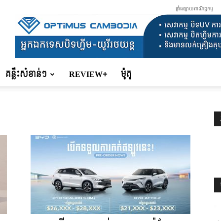
ផ្ទាំងផ្សាយពាណិជ្ជកម្ម
គន្លឹះសំខាន់ៗ
REVIEW+
ម៉ូតូ