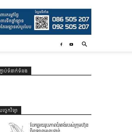
ភ្ជាប់ទំនាក់ទំនង
បច្ចេកវិទ្យា
បែកធ្លាយរូបភាពប៉ាតង់របស់ក្រុមហ៊ុន
ចិនឡានមានបង្គន់