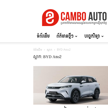
Cambo
Auto
ទំព័រដើម
ព័ត៍មានថ្មីៗ
បច្ចេកវិទ្យា
ទំព័រដើម
ស្លាក
BYD Atto2
ស្លាក: BYD Atto2