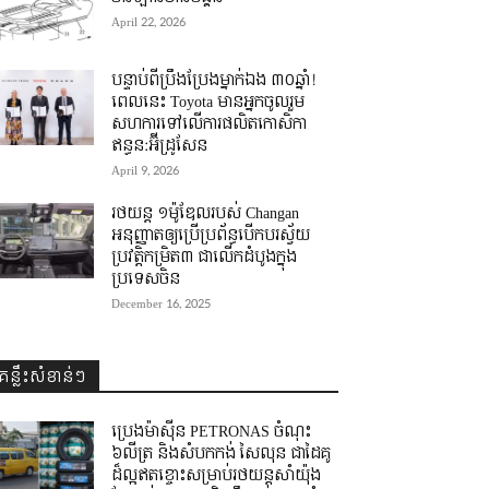
April 22, 2026
បន្ទាប់ពីប្រឹងប្រែងម្នាក់ឯង ៣០ឆ្នាំ! ​
ពេលនេះ Toyota មានអ្នកចូលរួម
សហការទៅលើការផលិតកោសិកា
ឥន្ធន:អ៊ីដ្រូសែន
April 9, 2026
រថយន្ត ១ម៉ូឌែលរបស់ Changan
អនុញ្ញាតឲ្យប្រើប្រព័ន្ធបើកបរស្វ័យ
ប្រវត្តិកម្រិត៣ ជាលើកដំបូងក្នុង
ប្រទេសចិន
December 16, 2025
គន្លឹះសំខាន់ៗ
ប្រេងម៉ាស៊ីន PETRONAS ចំណុះ
៦លីត្រ និងសំបកកង់ សៃលុន ជាដៃគូ
ដ៏ល្អឥតខ្ចោះសម្រាប់រថយន្តសាំយ៉ុង