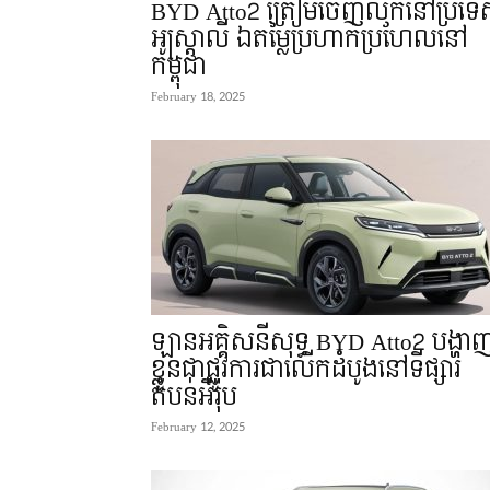
BYD Atto2 ត្រៀមចេញលក់នៅប្រទ
អូស្រ្តាលី ឯតម្លៃប្រហាក់ប្រហែលនៅ
កម្ពុជា
February 18, 2025
ឡានអគ្គិសនីសុទ្ធ BYD Atto2 បង្ហា
ខ្លួនជាផ្លូវការជាលើកដំបូងនៅទីផ្សារ
តំបន់អឺរ៉ុប
February 12, 2025