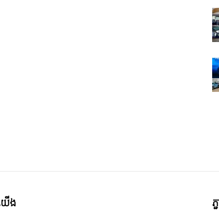
ី​យើង
ភ