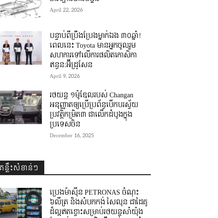
April 22, 2026
បន្ទាប់ពីប្រឹងប្រែងម្នាក់ឯង ៣០ឆ្នាំ! ​
ពេលនេះ Toyota មានអ្នកចូលរួម
សហការទៅលើការផលិតកោសិកា
ឥន្ធន:អ៊ីដ្រូសែន
April 9, 2026
រថយន្ត ១ម៉ូឌែលរបស់ Changan
អនុញ្ញាតឲ្យប្រើប្រព័ន្ធបើកបរស្វ័យ
ប្រវត្តិកម្រិត៣ ជាលើកដំបូងក្នុង
ប្រទេសចិន
December 16, 2025
គន្លឹះសំខាន់ៗ
ប្រេងម៉ាស៊ីន PETRONAS ចំណុះ
៦លីត្រ និងសំបកកង់ សៃលុន ជាដៃគូ
ដ៏ល្អឥតខ្ចោះសម្រាប់រថយន្តសាំយ៉ុង