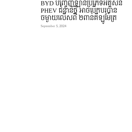
BYD បញ្ចេញឡានប្រភេទអគ្គិសនី
PHEV ជំនាន់ថ្មី អាចបើកបរបាន
ចម្ងាយលើសពី ២ពាន់គីឡូម៉ែត្រ
September 5, 2024