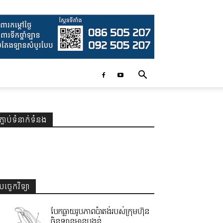
ភ្ជាប់ទំនាក់ទំនង
បច្ចេកវិទ្យា
បែកធ្លាយរូបភាពប៉ាតង់របស់ក្រុមហ៊ុន
ចិនឡានមានបង្គន់