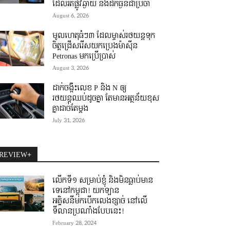
ដែលរត់ផ្លូវឆ្ងាយ និងដឹកធ្ងន់ជាប្រចាំ
August 6, 2026
មូលហេតុធំៗ៣ ដែលម្ចាស់រថយន្តទុក
ចិត្តជ្រើសរើសយកប្រេងម៉ាស៊ីន
Petronas មកប្រើប្រាស់
August 3, 2026
ដាក់ចង្កឹះលេខ P និង N ឲ្យ
រថយន្តឈប់ដូចគ្នា តែមានអត្ថន័យខុស
គ្នាដាច់តែម្តង
July 31, 2026
REVIEW+
លើកទី១ សម្រាប់ខ្ញុំ និងមិនធ្លាប់មាន
ទេនៅកម្ពុជា! យកឡាន
អគ្គិសនីមកបើកលេងខ្សាច់ នៅលើ
ទីលានប្រណាំងបែបនេះ!
February 28, 2024