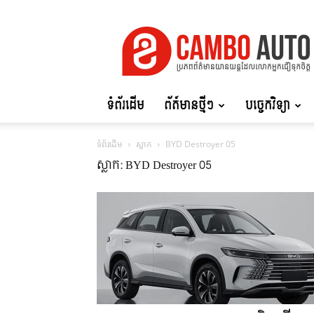
Cambo
Auto
ទំព័រដើម
ព័ត៍មានថ្មីៗ
បច្ចេកវិទ្យា
ទំព័រដើម
ស្លាក
BYD Destroyer 05
ស្លាក: BYD Destroyer 05