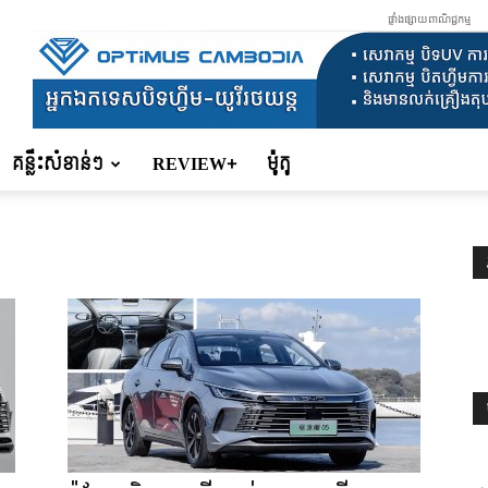
ផ្ទាំងផ្សាយពាណិជ្ជកម្ម
គន្លឹះសំខាន់ៗ
REVIEW+
ម៉ូតូ