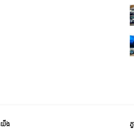
ី​យើង
ភ