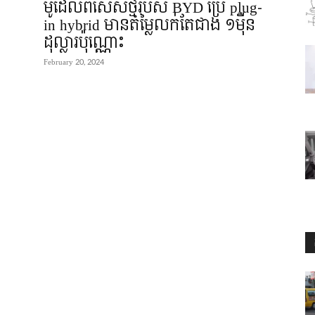
ម៉ូដែលពិសេសថ្មីរបស់ BYD ប្រើ plug-
in hybrid មានតម្លៃលក់តែជាង ១មុឺន
ដុល្លារប៉ុណ្ណោះ
February 20, 2024