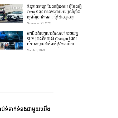
ចំនុចលេចធ្លោ ដែលធ្វើអោយ ម៉ូឌែលថ្មី
Creta ទទួលបានការចាប់អារម្មណ៍ខ្លាំង
ក្រៅពីរូបរាងកាត់ ៣ម៉ូដែលចូលគ្នា
November 21, 2023
មកដឹងពីលក្ខណៈពិសេស នៃរថយន្ត
SUV ប្រណិតរបស់ Changan ដែល
ទើបសម្ភោធដាក់លក់ផ្លូវការហើយ
March 3, 2023
្ជាប់ទំនាក់ទំនងជាមួយយើង