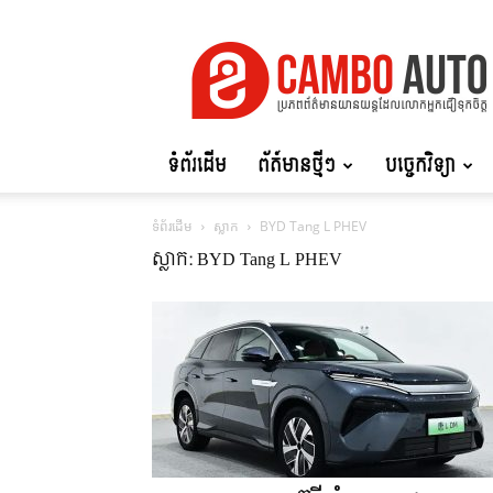
Cambo
Auto
ទំព័រដើម
ព័ត៍មានថ្មីៗ
បច្ចេកវិទ្យា
ទំព័រដើម
ស្លាក
BYD Tang L PHEV
ស្លាក: BYD Tang L PHEV