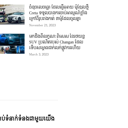
ចំនុចលេចធ្លោ ដែលធ្វើអោយ ម៉ូឌែលថ្មី
Creta ទទួលបានការចាប់អារម្មណ៍ខ្លាំង
ក្រៅពីរូបរាងកាត់ ៣ម៉ូដែលចូលគ្នា
November 21, 2023
មកដឹងពីលក្ខណៈពិសេស នៃរថយន្ត
SUV ប្រណិតរបស់ Changan ដែល
ទើបសម្ភោធដាក់លក់ផ្លូវការហើយ
March 3, 2023
្ជាប់ទំនាក់ទំនងជាមួយយើង