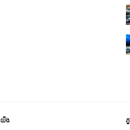
ី​យើង
ភ