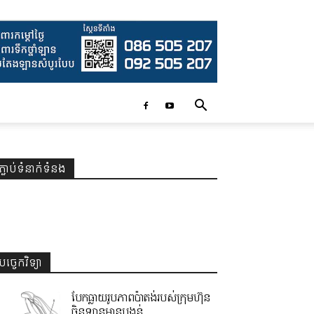
ភ្ជាប់ទំនាក់ទំនង
បច្ចេកវិទ្យា
បែកធ្លាយរូបភាពប៉ាតង់របស់ក្រុមហ៊ុន
ចិនឡានមានបង្គន់