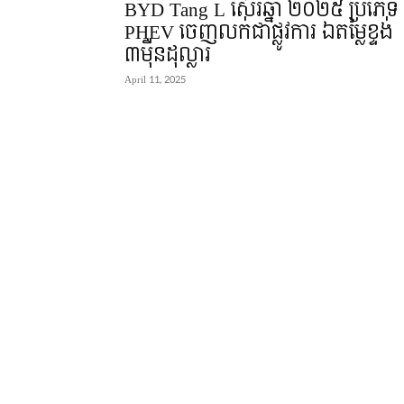
BYD Tang L ស៊េរីឆ្នាំ ២០២៥ ប្រភេទ
PHEV ចេញលក់ជាផ្លូវការ ឯតម្លៃខ្ទង់
៣មុឺនដុល្លារ
April 11, 2025