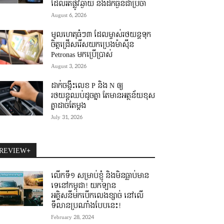
ដែលរត់ផ្លូវឆ្ងាយ និងដឹកធ្ងន់ជាប្រចាំ
August 6, 2026
មូលហេតុធំៗ៣ ដែលម្ចាស់រថយន្តទុក
ចិត្តជ្រើសរើសយកប្រេងម៉ាស៊ីន
Petronas មកប្រើប្រាស់
August 3, 2026
ដាក់ចង្កឹះលេខ P និង N ឲ្យ
រថយន្តឈប់ដូចគ្នា តែមានអត្ថន័យខុស
គ្នាដាច់តែម្តង
July 31, 2026
REVIEW+
លើកទី១ សម្រាប់ខ្ញុំ និងមិនធ្លាប់មាន
ទេនៅកម្ពុជា! យកឡាន
អគ្គិសនីមកបើកលេងខ្សាច់ នៅលើ
ទីលានប្រណាំងបែបនេះ!
February 28, 2024