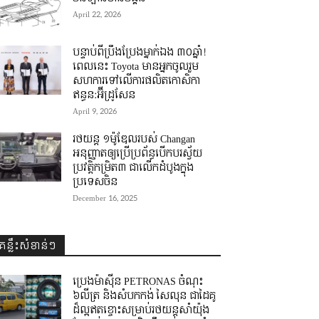
April 22, 2026
បន្ទាប់ពីប្រឹងប្រែងម្នាក់ឯង ៣០ឆ្នាំ! ​
ពេលនេះ Toyota មានអ្នកចូលរួម
សហការទៅលើការផលិតកោសិកា
ឥន្ធន:អ៊ីដ្រូសែន
April 9, 2026
រថយន្ត ១ម៉ូឌែលរបស់ Changan
អនុញ្ញាតឲ្យប្រើប្រព័ន្ធបើកបរស្វ័យ
ប្រវត្តិកម្រិត៣ ជាលើកដំបូងក្នុង
ប្រទេសចិន
December 16, 2025
គន្លឹះសំខាន់ៗ
ប្រេងម៉ាស៊ីន PETRONAS ចំណុះ
៦លីត្រ និងសំបកកង់ សៃលុន ជាដៃគូ
ដ៏ល្អឥតខ្ចោះសម្រាប់រថយន្តសាំយ៉ុង