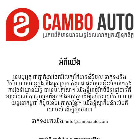
អំពី​យើង
ខេមបូអូតូ ជាភ្នាក់ងារចែករំលែកព័ត៍មានឌីជីថល ទាក់ទងនឹង
វិស័យយានយន្តក្នុង និងក្រៅស្រុក ក៏ដូចជាផ្តល់នូវគន្លឹះសំខាន់ៗក្នុង
ការថែទំាយានយន្ត ជាខេមរៈភាសា។ យើងខ្ញុំអាចរីកចំរើនទៅបានគឺ
អាស្រ័យលើការចូលរួមពីអ្នកទាំងអស់គ្នា ដើម្បីលើកស្ទួយវិស័យយាន
យន្តនៅកម្ពុជា ក៏ដូចខេមរៈភាសាខ្មែរ។ យើងខ្ញុំស្វាគមន៌រាល់មតិ
យោបល់ ដើម្បីស្ថាបនា។
ទាក់ទង​មក​យើង:
info@camboauto.com