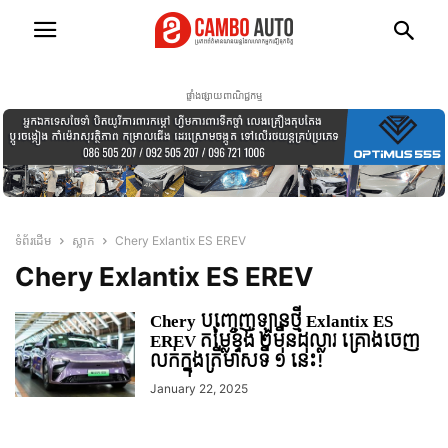
ផ្ទាំងផ្សាយពាណិជ្ជកម្ម
ទំព័រដើម
ស្លាក
Chery Exlantix ES EREV
Chery Exlantix ES EREV
Chery បញ្ចេញឡានថ្មី Exlantix ES
EREV តម្លៃខ្ទង់ ២មុឺនដុល្លារ គ្រោងចេញ
លក់ក្នុងត្រីមាសទី ១ នេះ!
January 22, 2025