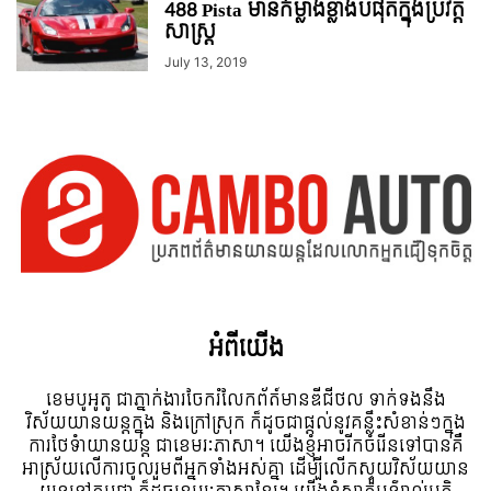
488 Pista មានកម្លាំងខ្លាំងបំផុតក្នុងប្រវត្តិ
សាស្រ្ត
July 13, 2019
អំពី​យើង
ខេមបូអូតូ ជាភ្នាក់ងារចែករំលែកព័ត៍មានឌីជីថល ទាក់ទងនឹង
វិស័យយានយន្តក្នុង និងក្រៅស្រុក ក៏ដូចជាផ្តល់នូវគន្លឹះសំខាន់ៗក្នុង
ការថែទំាយានយន្ត ជាខេមរៈភាសា។ យើងខ្ញុំអាចរីកចំរើនទៅបានគឺ
អាស្រ័យលើការចូលរួមពីអ្នកទាំងអស់គ្នា ដើម្បីលើកស្ទួយវិស័យយាន