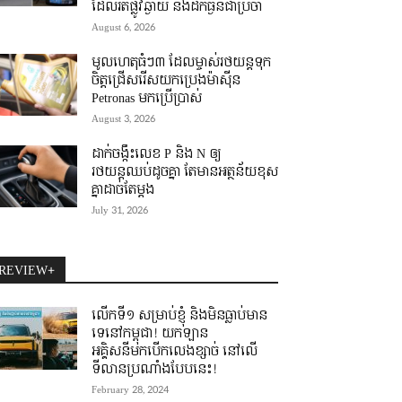
ដែលរត់ផ្លូវឆ្ងាយ និងដឹកធ្ងន់ជាប្រចាំ
August 6, 2026
មូលហេតុធំៗ៣ ដែលម្ចាស់រថយន្តទុក
ចិត្តជ្រើសរើសយកប្រេងម៉ាស៊ីន
Petronas មកប្រើប្រាស់
August 3, 2026
ដាក់ចង្កឹះលេខ P និង N ឲ្យ
រថយន្តឈប់ដូចគ្នា តែមានអត្ថន័យខុស
គ្នាដាច់តែម្តង
July 31, 2026
REVIEW+
លើកទី១ សម្រាប់ខ្ញុំ និងមិនធ្លាប់មាន
ទេនៅកម្ពុជា! យកឡាន
អគ្គិសនីមកបើកលេងខ្សាច់ នៅលើ
ទីលានប្រណាំងបែបនេះ!
February 28, 2024