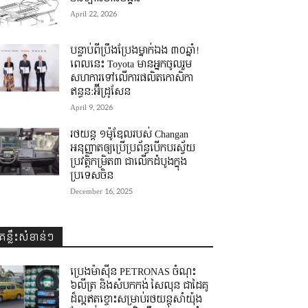
April 22, 2026
បន្ទាប់ពីប្រឹងប្រែងម្នាក់ឯង ៣០ឆ្នាំ! ​
ពេលនេះ Toyota មានអ្នកចូលរួម
សហការទៅលើការផលិតកោសិកា
ឥន្ធន:អ៊ីដ្រូសែន
April 9, 2026
រថយន្ត ១ម៉ូឌែលរបស់ Changan
អនុញ្ញាតឲ្យប្រើប្រព័ន្ធបើកបរស្វ័យ
ប្រវត្តិកម្រិត៣ ជាលើកដំបូងក្នុង
ប្រទេសចិន
December 16, 2025
គន្លឹះសំខាន់ៗ
ប្រេងម៉ាស៊ីន PETRONAS ចំណុះ
៦លីត្រ និងសំបកកង់ សៃលុន ជាដៃគូ
ដ៏ល្អឥតខ្ចោះសម្រាប់រថយន្តសាំយ៉ុង