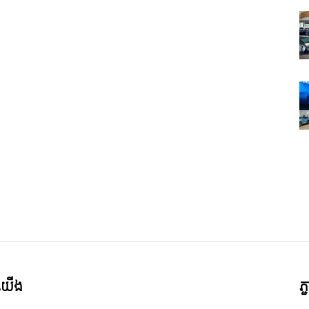
ី​យើង
ភ