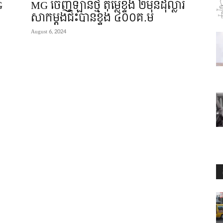
G
MG ចេញឡានថ្មី តម្លៃខ្ទង់ ២មុឺនដុល្លារ
សាកម្តងជិះបានខ្ទង់ ៤០០គ.ម
August 6, 2024