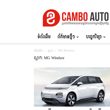
Cambo
Auto
ទំព័រដើម
ព័ត៍មានថ្មីៗ
បច្ចេកវិទ្យា
ទំព័រដើម
ស្លាក
MG Windsor
ស្លាក: MG Windsor