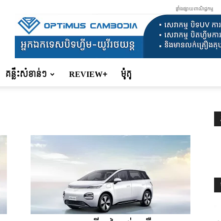
ផ្ទាំងផ្សាយពាណិជ្ជកម្ម
គន្លឹះសំខាន់ៗ
REVIEW+
ម៉ូតូ