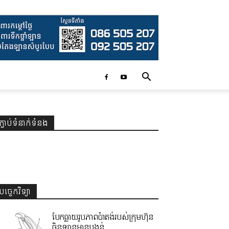
ភ្ជាប់ទំនាក់ទំនង
បច្ចេកវិទ្យា
បែកធ្លាយរូបភាពប៉ាតង់របស់ក្រុមហ៊ុន
ចិនឡានមានបង្គន់