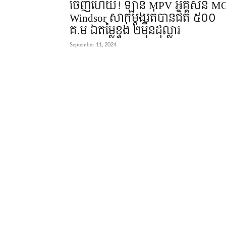
ចេញហើយ! ឡាន MPV អគ្គិសនី M
Windsor សាកម្តងរត់បានជិត ៥០០
គ.ម ឯតម្លៃខ្ទង់ ២មុឺនដុល្លារ
September 11, 2024