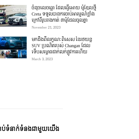
ចំនុចលេចធ្លោ ដែលធ្វើអោយ ម៉ូឌែលថ្មី
Creta ទទួលបានការចាប់អារម្មណ៍ខ្លាំង
ក្រៅពីរូបរាងកាត់ ៣ម៉ូដែលចូលគ្នា
November 21, 2023
មកដឹងពីលក្ខណៈពិសេស នៃរថយន្ត
SUV ប្រណិតរបស់ Changan ដែល
ទើបសម្ភោធដាក់លក់ផ្លូវការហើយ
March 3, 2023
្ជាប់ទំនាក់ទំនងជាមួយយើង