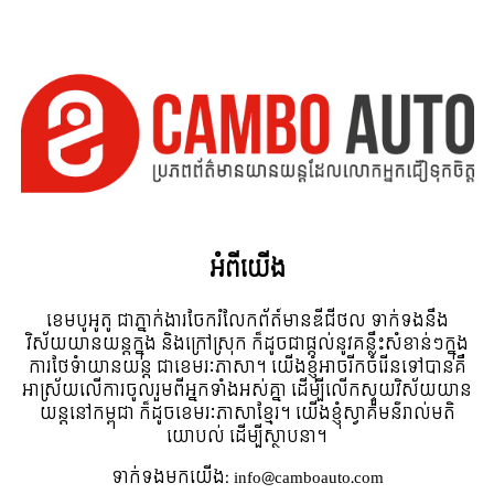
អំពី​យើង
ខេមបូអូតូ ជាភ្នាក់ងារចែករំលែកព័ត៍មានឌីជីថល ទាក់ទងនឹង
វិស័យយានយន្តក្នុង និងក្រៅស្រុក ក៏ដូចជាផ្តល់នូវគន្លឹះសំខាន់ៗក្នុង
ការថែទំាយានយន្ត ជាខេមរៈភាសា។ យើងខ្ញុំអាចរីកចំរើនទៅបានគឺ
អាស្រ័យលើការចូលរួមពីអ្នកទាំងអស់គ្នា ដើម្បីលើកស្ទួយវិស័យយាន
យន្តនៅកម្ពុជា ក៏ដូចខេមរៈភាសាខ្មែរ។ យើងខ្ញុំស្វាគមន៌រាល់មតិ
យោបល់ ដើម្បីស្ថាបនា។
ទាក់ទង​មក​យើង:
info@camboauto.com