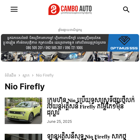
ផ្ទាំងផ្សាយពាណិជ្ជកម្ម
ទំព័រដើម
ស្លាក
Nio Firefly
Nio Firefly
ក្រុមហ៊ុន Nio ប្រើយុទ្ធសាស្រ្ដទីផ្សារថ្មីលក់
រថយន្ដអគ្គិសនី Firefly តម្លៃតែ១មុឺន
ដុល្លារ
June 25, 2025
ឡានអគ្គិសនីសុទ្ធ Nio Firefly សាកថ្ម