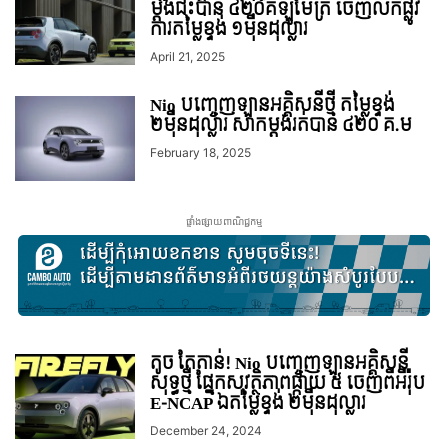
ម្តងជិះបាន ៤២០គីឡូម៉ែត្រ ចេញលក់ផ្លូវ
ការតម្លៃខ្ទង់ ១មុឺនដុល្លារ
April 21, 2025
Nio បញ្ចេញឡានអគ្គិសនីថ្មី តម្លៃខ្ទង់
២មុឺនដុល្លារ សាកម្តងរត់បាន ៤២០ គ.ម
February 18, 2025
ផ្ទាំងផ្សាយពាណិជ្ជកម្ម
តូច តែតាន់! Nio បញ្ចេញឡានអគ្គិសនី
សុទ្ធថ្មី ផ្នែកសុវត្ថិភាពផ្កាយ ៥ ចេញពីអឺរ៉ុប
E-NCAP ឯតម្លៃខ្ទង់ ២មុឺនដុល្លារ
December 24, 2024