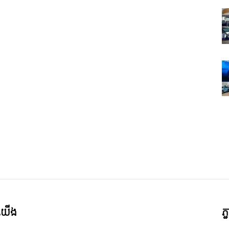
ី​យើង
ភ