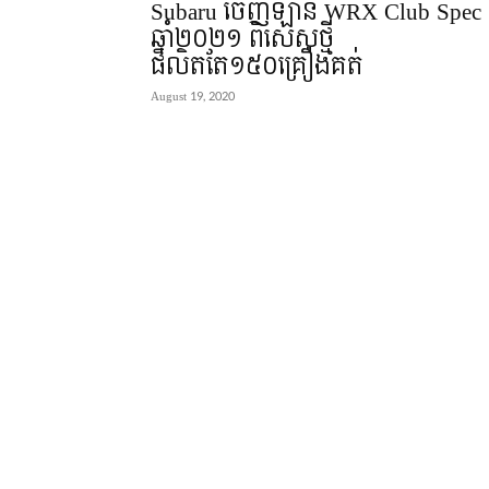
Subaru ចេញឡាន WRX Club Spec
ឆ្នាំ២០២១ ពិសេសថ្មី
ផលិតតែ១៥០គ្រឿងគត់
August 19, 2020