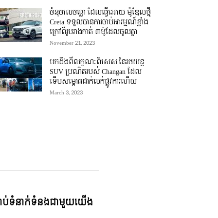
ចំនុចលេចធ្លោ ដែលធ្វើអោយ ម៉ូឌែលថ្មី
Creta ទទួលបានការចាប់អារម្មណ៍ខ្លាំង
ក្រៅពីរូបរាងកាត់ ៣ម៉ូដែលចូលគ្នា
November 21, 2023
មកដឹងពីលក្ខណៈពិសេស នៃរថយន្ត
SUV ប្រណិតរបស់ Changan ដែល
ទើបសម្ភោធដាក់លក់ផ្លូវការហើយ
March 3, 2023
្ជាប់ទំនាក់ទំនងជាមួយយើង