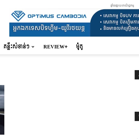
ផ្ទាំងផ្សាយពាណិជ្ជកម្ម
គន្លឹះសំខាន់ៗ
REVIEW+
ម៉ូតូ