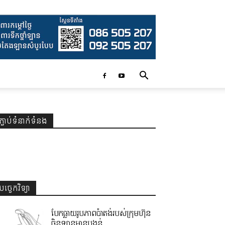
ភ្ជាប់ទំនាក់ទំនង
បច្ចេកវិទ្យា
បែកធ្លាយរូបភាពប៉ាតង់របស់ក្រុមហ៊ុន
ចិនឡានមានបង្គន់