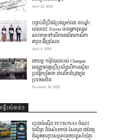
April 22, 2026
បន្ទាប់ពីប្រឹងប្រែងម្នាក់ឯង ៣០ឆ្នាំ! ​
ពេលនេះ Toyota មានអ្នកចូលរួម
សហការទៅលើការផលិតកោសិកា
ឥន្ធន:អ៊ីដ្រូសែន
April 9, 2026
រថយន្ត ១ម៉ូឌែលរបស់ Changan
អនុញ្ញាតឲ្យប្រើប្រព័ន្ធបើកបរស្វ័យ
ប្រវត្តិកម្រិត៣ ជាលើកដំបូងក្នុង
ប្រទេសចិន
December 16, 2025
គន្លឹះសំខាន់ៗ
ប្រេងម៉ាស៊ីន PETRONAS ចំណុះ
៦លីត្រ និងសំបកកង់ សៃលុន ជាដៃគូ
ដ៏ល្អឥតខ្ចោះសម្រាប់រថយន្តសាំយ៉ុង