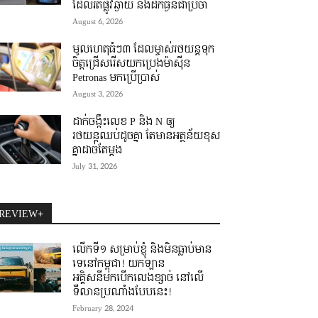
ដែលរត់ផ្លូវឆ្ងាយ និងដឹកធ្ងន់ជាប្រចាំ
August 6, 2026
មូលហេតុធំៗ៣ ដែលម្ចាស់រថយន្តទុក
ចិត្តជ្រើសរើសយកប្រេងម៉ាស៊ីន
Petronas មកប្រើប្រាស់
August 3, 2026
ដាក់ចង្កឹះលេខ P និង N ឲ្យ
រថយន្តឈប់ដូចគ្នា តែមានអត្ថន័យខុស
គ្នាដាច់តែម្តង
July 31, 2026
REVIEW+
លើកទី១ សម្រាប់ខ្ញុំ និងមិនធ្លាប់មាន
ទេនៅកម្ពុជា! យកឡាន
អគ្គិសនីមកបើកលេងខ្សាច់ នៅលើ
ទីលានប្រណាំងបែបនេះ!
February 28, 2024