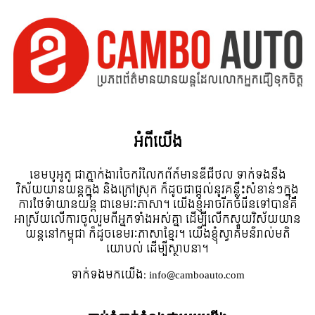
អំពី​យើង
ខេមបូអូតូ ជាភ្នាក់ងារចែករំលែកព័ត៍មានឌីជីថល ទាក់ទងនឹង
វិស័យយានយន្តក្នុង និងក្រៅស្រុក ក៏ដូចជាផ្តល់នូវគន្លឹះសំខាន់ៗក្នុង
ការថែទំាយានយន្ត ជាខេមរៈភាសា។ យើងខ្ញុំអាចរីកចំរើនទៅបានគឺ
អាស្រ័យលើការចូលរួមពីអ្នកទាំងអស់គ្នា ដើម្បីលើកស្ទួយវិស័យយាន
យន្តនៅកម្ពុជា ក៏ដូចខេមរៈភាសាខ្មែរ។ យើងខ្ញុំស្វាគមន៌រាល់មតិ
យោបល់ ដើម្បីស្ថាបនា។
ទាក់ទង​មក​យើង:
info@camboauto.com