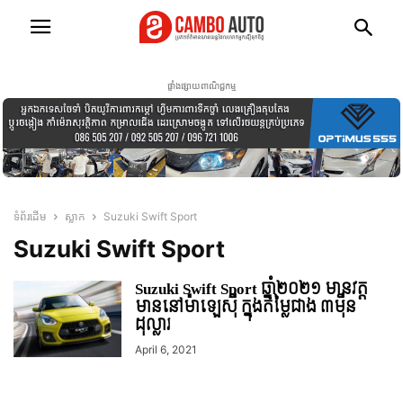
ផ្ទាំងផ្សាយពាណិជ្ជកម្ម
ទំព័រដើម
ស្លាក
Suzuki Swift Sport
Suzuki Swift Sport
Suzuki Swift Sport ឆ្នាំ២០២១ មានវត្ត
មាននៅម៉ាឡេស៊ី ក្នុងតម្លៃជាង ៣ម៉ឺន
ដុល្លារ
April 6, 2021