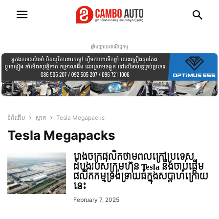
ផ្ទាំងផ្សាយពាណិជ្ជកម្ម
ទំព័រដើម
ស្លាក
Tesla Megapacks
Tesla Megapacks
រោងចក្រផលិតថាមពលក្រៅប្រទេស
ដំបូងរបស់ក្រុមហ៊ុន Tesla នឹងចាប់ផ្តើម
ផលិតកម្មទ្រង់ទ្រាយធំក្នុងសប្តាហ៍ក្រោយ
នេះ
February 7, 2025