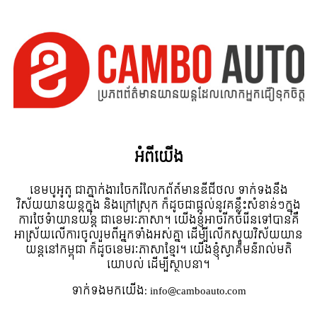
អំពី​យើង
ខេមបូអូតូ ជាភ្នាក់ងារចែករំលែកព័ត៍មានឌីជីថល ទាក់ទងនឹង
វិស័យយានយន្តក្នុង និងក្រៅស្រុក ក៏ដូចជាផ្តល់នូវគន្លឹះសំខាន់ៗក្នុង
ការថែទំាយានយន្ត ជាខេមរៈភាសា។ យើងខ្ញុំអាចរីកចំរើនទៅបានគឺ
អាស្រ័យលើការចូលរួមពីអ្នកទាំងអស់គ្នា ដើម្បីលើកស្ទួយវិស័យយាន
យន្តនៅកម្ពុជា ក៏ដូចខេមរៈភាសាខ្មែរ។ យើងខ្ញុំស្វាគមន៌រាល់មតិ
យោបល់ ដើម្បីស្ថាបនា។
ទាក់ទង​មក​យើង:
info@camboauto.com