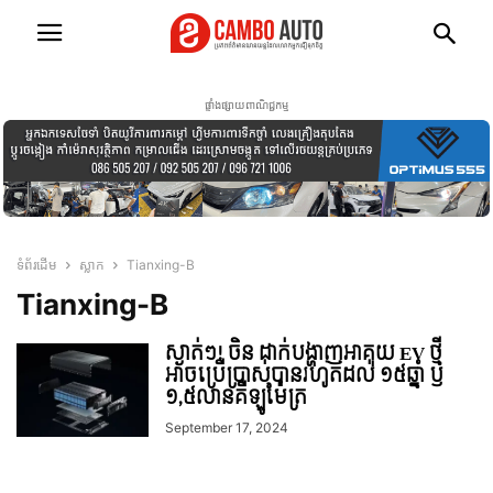
ផ្ទាំងផ្សាយពាណិជ្ជកម្ម
ទំព័រដើម
ស្លាក
Tianxing-B
Tianxing-B
ស្ងាត់ៗ! ចិន ដាក់បង្ហាញអាគុយ EV ថ្មី
អាចប្រើប្រាស់បានរហូតដល់ ១៥ឆ្នាំ ឫ
១,៥លានគីឡូម៉ែត្រ
September 17, 2024