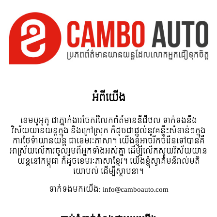
អំពី​យើង
ខេមបូអូតូ ជាភ្នាក់ងារចែករំលែកព័ត៍មានឌីជីថល ទាក់ទងនឹង
វិស័យយានយន្តក្នុង និងក្រៅស្រុក ក៏ដូចជាផ្តល់នូវគន្លឹះសំខាន់ៗក្នុង
ការថែទំាយានយន្ត ជាខេមរៈភាសា។ យើងខ្ញុំអាចរីកចំរើនទៅបានគឺ
អាស្រ័យលើការចូលរួមពីអ្នកទាំងអស់គ្នា ដើម្បីលើកស្ទួយវិស័យយាន
យន្តនៅកម្ពុជា ក៏ដូចខេមរៈភាសាខ្មែរ។ យើងខ្ញុំស្វាគមន៌រាល់មតិ
យោបល់ ដើម្បីស្ថាបនា។
ទាក់ទង​មក​យើង:
info@camboauto.com