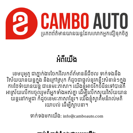
អំពី​យើង
ខេមបូអូតូ ជាភ្នាក់ងារចែករំលែកព័ត៍មានឌីជីថល ទាក់ទងនឹង
វិស័យយានយន្តក្នុង និងក្រៅស្រុក ក៏ដូចជាផ្តល់នូវគន្លឹះសំខាន់ៗក្នុង
ការថែទំាយានយន្ត ជាខេមរៈភាសា។ យើងខ្ញុំអាចរីកចំរើនទៅបានគឺ
អាស្រ័យលើការចូលរួមពីអ្នកទាំងអស់គ្នា ដើម្បីលើកស្ទួយវិស័យយាន
យន្តនៅកម្ពុជា ក៏ដូចខេមរៈភាសាខ្មែរ។ យើងខ្ញុំស្វាគមន៌រាល់មតិ
យោបល់ ដើម្បីស្ថាបនា។
ទាក់ទង​មក​យើង:
info@camboauto.com