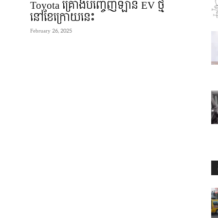
Toyota គ្រោងបញ្ចេញឡាន EV ថ្មី
នៅខែក្រោយនេះ
February 26, 2025