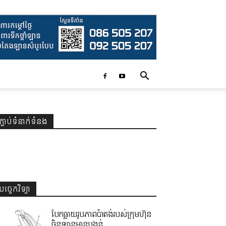
ភ្ជាប់ទំនាក់ទំនង
បច្ចេកវិទ្យា
បែកធ្លាយរូបភាពប៉ាតង់របស់ក្រុមហ៊ុន
ចិនឡានមានបង្គន់