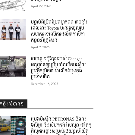
April 22, 2026
បន្ទាប់ពីប្រឹងប្រែងម្នាក់ឯង ៣០ឆ្នាំ! ​
ពេលនេះ Toyota មានអ្នកចូលរួម
សហការទៅលើការផលិតកោសិកា
ឥន្ធន:អ៊ីដ្រូសែន
April 9, 2026
រថយន្ត ១ម៉ូឌែលរបស់ Changan
អនុញ្ញាតឲ្យប្រើប្រព័ន្ធបើកបរស្វ័យ
ប្រវត្តិកម្រិត៣ ជាលើកដំបូងក្នុង
ប្រទេសចិន
December 16, 2025
គន្លឹះសំខាន់ៗ
ប្រេងម៉ាស៊ីន PETRONAS ចំណុះ
៦លីត្រ និងសំបកកង់ សៃលុន ជាដៃគូ
ដ៏ល្អឥតខ្ចោះសម្រាប់រថយន្តសាំយ៉ុង