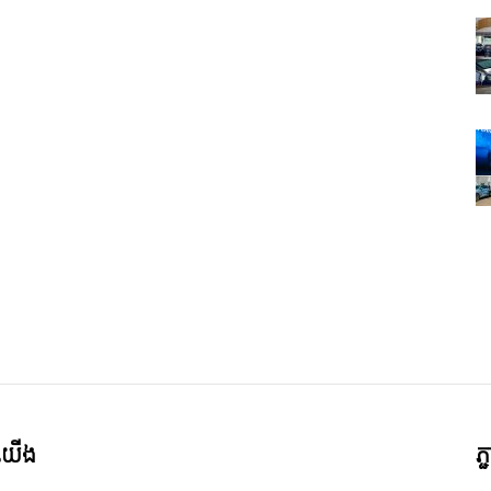
ី​យើង
ភ