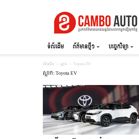
Cambo
Auto
ទំព័រដើម
ព័ត៍មានថ្មីៗ
បច្ចេកវិទ្យា
ទំព័រដើម
ស្លាក
Toyota EV
ស្លាក: Toyota EV