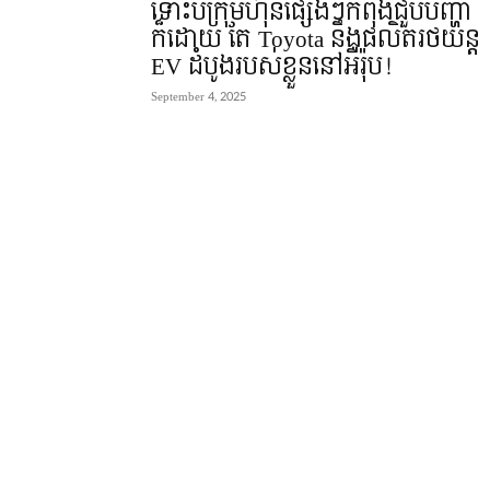
ទោះបីក្រុមហ៊ុនផ្សេងៗកំពុងជួបបញ្ហា
ក៏ដោយ តែ Toyota នឹងផលិតរថយន្ត
EV ដំបូងរបស់ខ្លួននៅអឺរ៉ុប!
September 4, 2025