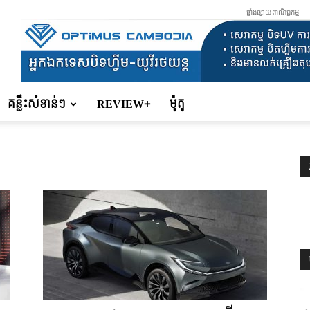
ផ្ទាំងផ្សាយពាណិជ្ជកម្ម
គន្លឹះសំខាន់ៗ
REVIEW+
ម៉ូតូ