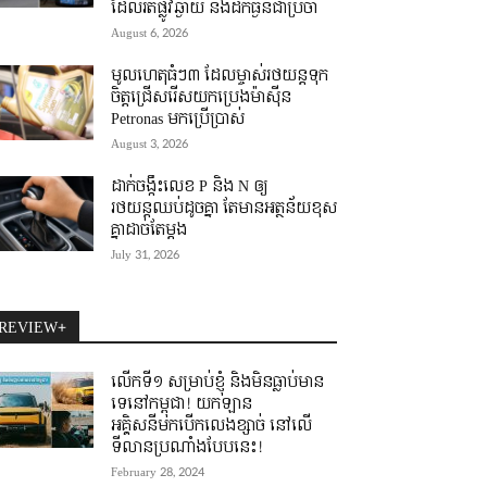
ដែលរត់ផ្លូវឆ្ងាយ និងដឹកធ្ងន់ជាប្រចាំ
August 6, 2026
មូលហេតុធំៗ៣ ដែលម្ចាស់រថយន្តទុក
ចិត្តជ្រើសរើសយកប្រេងម៉ាស៊ីន
Petronas មកប្រើប្រាស់
August 3, 2026
ដាក់ចង្កឹះលេខ P និង N ឲ្យ
រថយន្តឈប់ដូចគ្នា តែមានអត្ថន័យខុស
គ្នាដាច់តែម្តង
July 31, 2026
REVIEW+
លើកទី១ សម្រាប់ខ្ញុំ និងមិនធ្លាប់មាន
ទេនៅកម្ពុជា! យកឡាន
អគ្គិសនីមកបើកលេងខ្សាច់ នៅលើ
ទីលានប្រណាំងបែបនេះ!
February 28, 2024