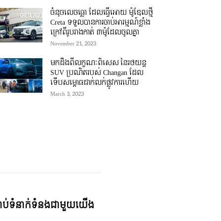
ចំនុចលេចធ្លោ ដែលធ្វើអោយ ម៉ូឌែលថ្មី
Creta ទទួលបានការចាប់អារម្មណ៍ខ្លាំង
ក្រៅពីរូបរាងកាត់ ៣ម៉ូដែលចូលគ្នា
November 21, 2023
មកដឹងពីលក្ខណៈពិសេស នៃរថយន្ត
SUV ប្រណិតរបស់ Changan ដែល
ទើបសម្ភោធដាក់លក់ផ្លូវការហើយ
March 3, 2023
្ជាប់ទំនាក់ទំនងជាមួយយើង