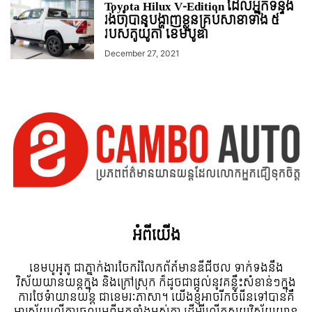
Toyota Hilux V-Edition ដែលអ្នកទន្ទឹង
រង់ចាំបានបង្ហាញខ្លួនគ្រប់សាខាទាំង ៥
របស់តូយ៉ូតា ខេមបូឌា
December 27, 2021
អំពី​យើង
ខេមបូអូតូ ជាភ្នាក់ងារចែករំលែកព័ត៍មានឌីជីថល ទាក់ទងនឹង
វិស័យយានយន្តក្នុង និងក្រៅស្រុក ក៏ដូចជាផ្តល់នូវគន្លឹះសំខាន់ៗក្នុង
ការថែទំាយានយន្ត ជាខេមរៈភាសា។ យើងខ្ញុំអាចរីកចំរើនទៅបានគឺ