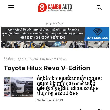
ផ្ទាំងផ្សាយពាណិជ្ជកម្ម
ទំព័រដើម
ស្លាក
Toyota Hilux Revo V-Edition
Toyota Hilux Revo V-Edition
កំពុងស្វែងរកឡានជិះពេលភ្ជុំ? ពេលនេះ
តូយ៉ូតា បង្ហាញត្រកូល Hilux សេរ៊ីថ្មី
ឆ្នាំ២០២៤ ២ម៉ូដែល ដោយបានបន្ថែម
បច្ចេកវិទ្យាទំនើបជាងមុន
September 9, 2023