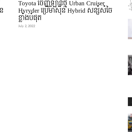
ី
Toyota ចេញឡានថ្មី Urban Cruiser
ឺន
Hyryder ប្រើម៉ាស៊ីន Hybrid សន្សំសំចៃ
ខ្លាំងបំផុត
July 2, 2022