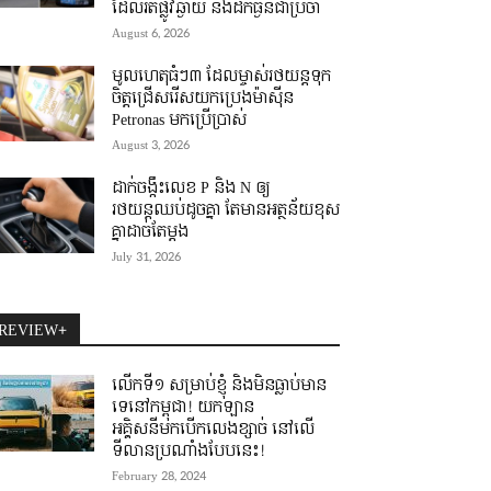
ដែលរត់ផ្លូវឆ្ងាយ និងដឹកធ្ងន់ជាប្រចាំ
August 6, 2026
មូលហេតុធំៗ៣ ដែលម្ចាស់រថយន្តទុក
ចិត្តជ្រើសរើសយកប្រេងម៉ាស៊ីន
Petronas មកប្រើប្រាស់
August 3, 2026
ដាក់ចង្កឹះលេខ P និង N ឲ្យ
រថយន្តឈប់ដូចគ្នា តែមានអត្ថន័យខុស
គ្នាដាច់តែម្តង
July 31, 2026
REVIEW+
លើកទី១ សម្រាប់ខ្ញុំ និងមិនធ្លាប់មាន
ទេនៅកម្ពុជា! យកឡាន
អគ្គិសនីមកបើកលេងខ្សាច់ នៅលើ
ទីលានប្រណាំងបែបនេះ!
February 28, 2024