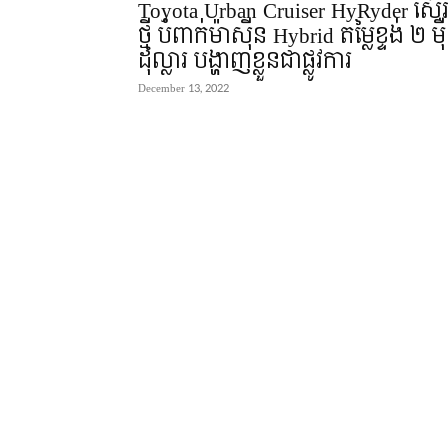
Toyota Urban Cruiser HyRyder ស៊េរ
ថ្មី បំពាក់ម៉ាស៊ីន Hybrid តម្លៃខ្ទង់ ២ មុ
ដុល្លារ បង្ហាញខ្លួនជាផ្លូវការ
December 13, 2022