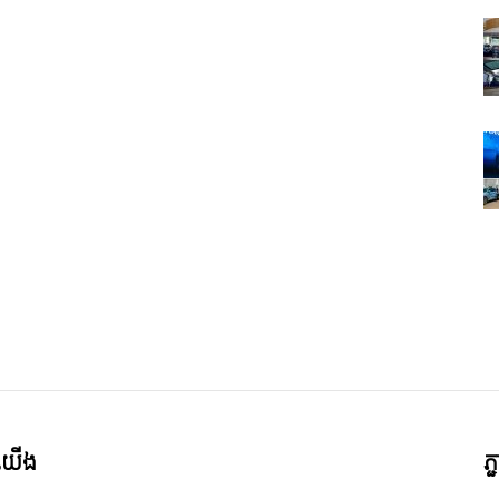
ី​យើង
ភ