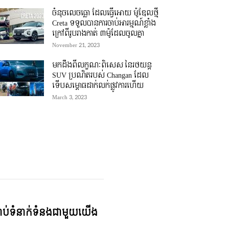
ចំនុចលេចធ្លោ ដែលធ្វើអោយ ម៉ូឌែលថ្មី
Creta ទទួលបានការចាប់អារម្មណ៍ខ្លាំង
ក្រៅពីរូបរាងកាត់ ៣ម៉ូដែលចូលគ្នា
November 21, 2023
មកដឹងពីលក្ខណៈពិសេស នៃរថយន្ត
SUV ប្រណិតរបស់ Changan ដែល
ទើបសម្ភោធដាក់លក់ផ្លូវការហើយ
March 3, 2023
្ជាប់ទំនាក់ទំនងជាមួយយើង