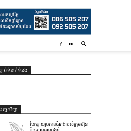
ភ្ជាប់ទំនាក់ទំនង
បច្ចេកវិទ្យា
បែកធ្លាយរូបភាពប៉ាតង់របស់ក្រុមហ៊ុន
ចិនឡានមានបង្គន់