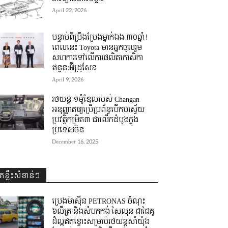
April 22, 2026
បន្ទាប់ពីប្រឹងប្រែងម្នាក់ឯង ៣០ឆ្នាំ! ​
ពេលនេះ Toyota មានអ្នកចូលរួម
សហការទៅលើការផលិតកោសិកា
ឥន្ធន:អ៊ីដ្រូសែន
April 9, 2026
រថយន្ត ១ម៉ូឌែលរបស់ Changan
អនុញ្ញាតឲ្យប្រើប្រព័ន្ធបើកបរស្វ័យ
ប្រវត្តិកម្រិត៣ ជាលើកដំបូងក្នុង
ប្រទេសចិន
December 16, 2025
គន្លឹះសំខាន់ៗ
ប្រេងម៉ាស៊ីន PETRONAS ចំណុះ
៦លីត្រ និងសំបកកង់ សៃលុន ជាដៃគូ
ដ៏ល្អឥតខ្ចោះសម្រាប់រថយន្តសាំយ៉ុង