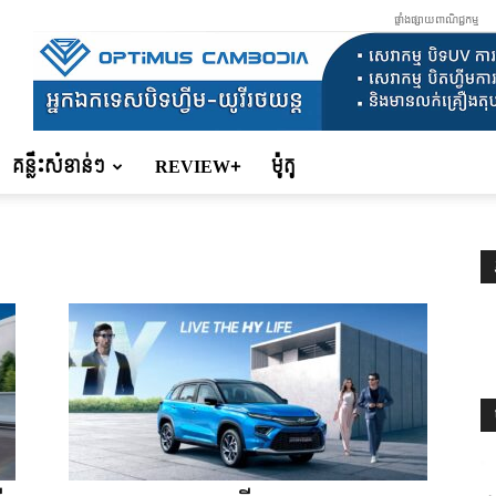
ផ្ទាំងផ្សាយពាណិជ្ជកម្ម
គន្លឹះសំខាន់ៗ
REVIEW+
ម៉ូតូ