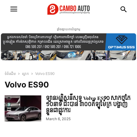
ផ្ទាំងផ្សាយពាណិជ្ជកម្ម
ទំព័រដើម
ស្លាក
Volvo ES90
Volvo ES90
ឡានអគ្គិសនីសុទ្ធ Volvo ES90 សាកថ្មតែ
១០នាទី ជិះបាន ៣០០គីឡូម៉ែត្រ បង្ហាញ
ខ្លួនជាផ្លូវការ
March 6, 2025