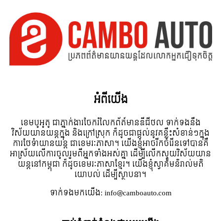
អំពី​យើង
ខេមបូអូតូ ជាភ្នាក់ងារចែករំលែកព័ត៍មានឌីជីថល ទាក់ទងនឹង
វិស័យយានយន្តក្នុង និងក្រៅស្រុក ក៏ដូចជាផ្តល់នូវគន្លឹះសំខាន់ៗក្នុង
ការថែទំាយានយន្ត ជាខេមរៈភាសា។ យើងខ្ញុំអាចរីកចំរើនទៅបានគឺ
អាស្រ័យលើការចូលរួមពីអ្នកទាំងអស់គ្នា ដើម្បីលើកស្ទួយវិស័យយាន
យន្តនៅកម្ពុជា ក៏ដូចខេមរៈភាសាខ្មែរ។ យើងខ្ញុំស្វាគមន៌រាល់មតិ
យោបល់ ដើម្បីស្ថាបនា។
ទាក់ទង​មក​យើង:
info@camboauto.com