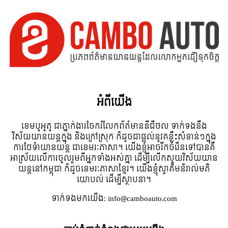
អំពី​យើង
ខេមបូអូតូ ជាភ្នាក់ងារចែករំលែកព័ត៍មានឌីជីថល ទាក់ទងនឹង
វិស័យយានយន្តក្នុង និងក្រៅស្រុក ក៏ដូចជាផ្តល់នូវគន្លឹះសំខាន់ៗក្នុង
ការថែទំាយានយន្ត ជាខេមរៈភាសា។ យើងខ្ញុំអាចរីកចំរើនទៅបានគឺ
អាស្រ័យលើការចូលរួមពីអ្នកទាំងអស់គ្នា ដើម្បីលើកស្ទួយវិស័យយាន
យន្តនៅកម្ពុជា ក៏ដូចខេមរៈភាសាខ្មែរ។ យើងខ្ញុំស្វាគមន៌រាល់មតិ
យោបល់ ដើម្បីស្ថាបនា។
ទាក់ទង​មក​យើង:
info@camboauto.com