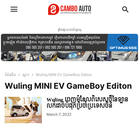
ផ្ទាំងផ្សាយពាណិជ្ជកម្ម
ទំព័រដើម
ស្លាក
Wuling MINI EV GameBoy Editon
Wuling MINI EV GameBoy Editon
Wuling ចេញម៉ូឌែលពិសេសថ្មីនៃឡាន
លក់ដាច់បំផុតប្រចាំប្រទេសចិន
March 7, 2022