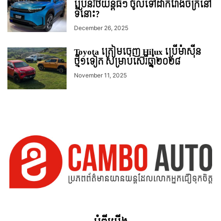
ប្រេនរថយន្តធំៗ ចូលទៅដាក់រោងចក្រនៅ
ទីនោះ?
December 26, 2025
Toyota ត្រៀមចេញ Hilux ប្រើម៉ាស៊ីន
ថ្មី១ទៀត សម្រាប់ស៊េរីឆ្នាំ២០២៨
November 11, 2025