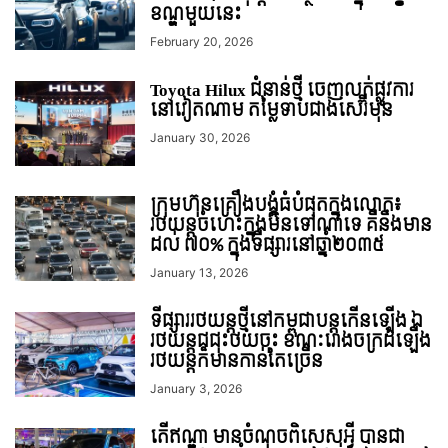
ខណ្ឌមួយនេះ
February 20, 2026
Toyota Hilux ជំនាន់ថ្មី ចេញលក់ផ្លូវការ
នៅវៀតណាម តម្លៃទាបជាងសេរ៊ីមុន
January 30, 2026
ក្រុមហ៊ុនគ្រឿងបង្គុំធំបំផុតក្នុងលោក៖
រថយន្តចំហេះក្នុងមិនទៅណាទេ គឺនឹងមាន
ដល់ ៧០% ក្នុងទីផ្សារនៅឆ្នាំ២០៣៥
January 13, 2026
ទីផ្សាររថយន្តថ្មីនៅកម្ពុជាបន្តកើនឡើង ឯ
រថយន្តជជុះថយចុះ ខណៈរោងចក្រដំឡើង
រថយន្តក៏មានកាន់តែច្រើន
January 3, 2026
តើឥណ្ឌា មានចំណុចពិសេសអ្វី បានជា