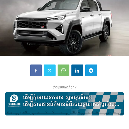
ផ្ទាំងផ្សាយពាណិជ្ជកម្ម