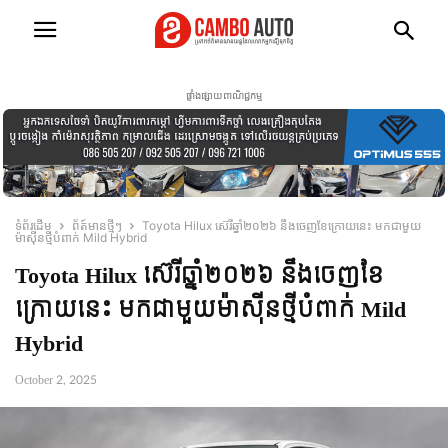
ផ្ទាំងផ្សាយពាណិជ្ជកម្ម
ទំព័រដើម
ព័ត៍មានថ្មីៗ
Toyota Hilux ស៊េរីឆ្នាំ២០២៦ នឹងចេញខែក្រោយនេះ មកជាមួយ
ម៉ាស៊ីនថ្មីបំពាក់ Mild Hybrid
Toyota Hilux ស៊េរីឆ្នាំ២០២៦ នឹងចេញខែ
ក្រោយនេះ មកជាមួយម៉ាស៊ីនថ្មីបំពាក់ Mild
Hybrid
October 2, 2025