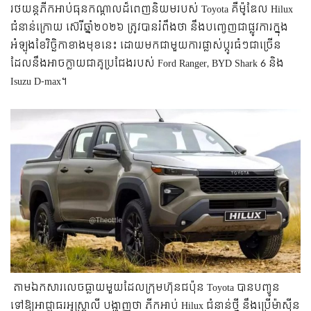
រថយន្តភីកអាប់ធុនកណ្តាលដ៏ពេញនិយមរបស់ Toyota គឺម៉ូឌែល Hilux
ជំនាន់ក្រោយ ស៊េរីឆ្នាំ២០២៦ ត្រូវបានរំពឹងថា នឹងបញ្ចេញជាផ្លូវការក្នុង
អំឡុងខែវិច្ឆិកាខាងមុខនេះ ដោយមកជាមួយការផ្លាស់ប្តូរធំៗជាច្រើន
ដែលនឹងអាចក្លាយជាគូប្រជែងរបស់ Ford Ranger, BYD Shark 6 និង
Isuzu D-max។
តាមឯកសារលេចធ្លាយមួយដែលក្រុមហ៊ុនជប៉ុន Toyota បានបញ្ចូន
ទៅឱ្យអាជ្ញាធរអូស្ត្រាលី បង្ហាញថា ភីកអាប់ Hilux ជំនាន់ថ្មី នឹងប្រើម៉ាស៊ីន