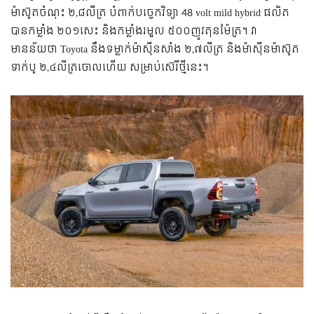
ម៉ាស៊ូតចំណុះ ២,៨លីត្រ បំពាក់បច្ចេកវិទ្យា 48 volt mild hybrid ផលិត
បានកម្លាំង ២០១សេះ និងកម្លាំងរមួល ៥០០ញូវតុនម៉ែត្រ។ វា
មានន័យថា Toyota នឹងទម្លាក់ម៉ាស៊ីនសាំង ២,៧លីត្រ និងម៉ាស៊ីនម៉ាស៊ូត
ទាក់បូ ២,៤លីត្រចោលហើយ សម្រាប់ស៊េរីថ្មីនេះ។