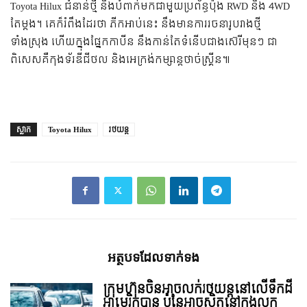
Toyota Hilux ជំនាន់ថ្មី នឹងបំពាក់មកជាមួយប្រព័ន្ធប៉ុង RWD និង 4WD
តែម្តង។ គេក៏រំពឹងដែរថា ភីកអាប់នេះ នឹងមានការរចនារូបរាងថ្មី
ទាំងស្រុង ហើយក្នុងផ្នែកកាបីន នឹងកាន់តែទំនើបជាងស៊េរីមុនៗ ជា
ពិសេសគឺកុងទ័រឌីជីថល និងអេក្រង់កម្សាន្តថាច់ស្រ្គីន៕
ស្លាក
Toyota Hilux
រថយន្ត
អត្ថបទ​ដែល​ទាក់ទង
ក្រុមហ៊ុនចិនអាចលក់រថយន្តនៅលើទឹកដី
អាមេរិកបាន ប៉ុន្តែអាចស្ថិតនៅក្នុងលក្ខ