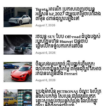
Toyota អាមេរិក ប្រកាសចេញរថយន្ត
អគ្គិសនី bZ 2027 ជាមួយតម្លៃចាប់ពីជាង
៣ម៉ឺន ៤ពាន់ដុល្លារឡើងទៅ
August 7, 2026
រថយន្ត SUV បែប Off-road ដំបូងបង្អស់
របស់ក្រុមហ៊ុន Huawei បានចាប់
ផ្តើមបើកទទួលការកក់នៅចិន
August 6, 2026
ចិនលេងមួយក្បាច់ អឺរ៉ុបធ្លាក់ថ្លើមក្តុក!
ផលិតរថយន្តស្ព័រតម្លៃ ៣ម៉ឺនដុល្លារ តែអាច
រត់បានលឿនជាង Ferrari
August 6, 2026
ប្រេងម៉ាស៊ីន PETRONAS ចំណុះ ៦លីត្រ
និងសំបកកង់ សៃលុន ជាដៃគូដ៏ល្អឥត
ខ្ចោះសម្រាប់រថយន្តសាំយ៉ុង ដែលរត់ផ្លូវ
ឆ្ងាយ និងដឹកធ្ងន់ជាប្រចាំ