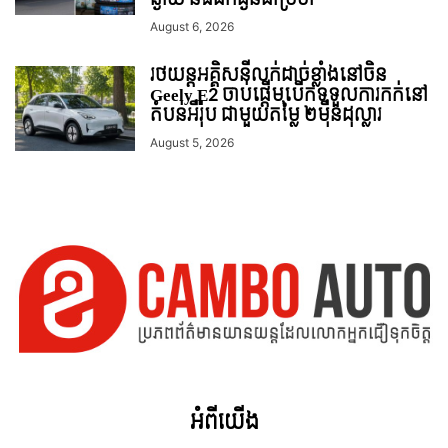
August 6, 2026
រថយន្ដអគ្គិសនីលក់ដាច់ខ្លាំងនៅចិន
Geely E2 ចាប់ផ្តើមបើកទទួលការកក់នៅ
តំបន់អឺរ៉ុប ជាមួយតម្លៃ ២ម៉ឺនដុល្លារ
August 5, 2026
អំពី​យើង