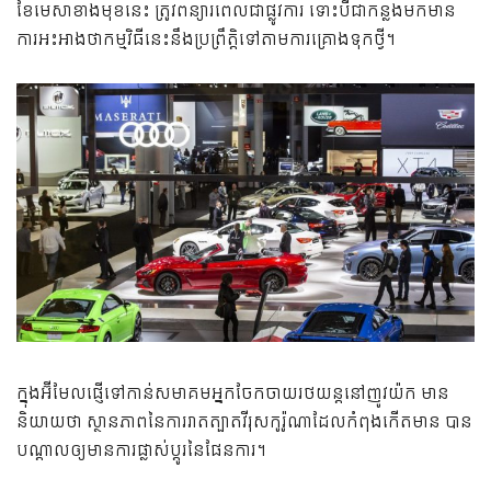
ខែ​​មេសា​ខាង​មុខ​នេះ ត្រូវ​ពន្យារ​ពេល​ជា​ផ្លូវ​ការ ទោះ​បី​ជា​កន្លង​មក​មាន​
ការ​អះអាង​ថា​កម្មវិធី​នេះ​នឹង​ប្រព្រឹត្តិ​ទៅ​តាម​ការ​គ្រោង​ទុក​ថ្វី។
ក្នុង​អ៊ីមែល​ផ្ញើ​ទៅ​កាន់​​សមាគម​អ្នក​ចែកចាយ​រថយន្ត​នៅ​ញូវយ៉ក មាន​
និយាយ​ថា ស្ថានភាព​នៃ​​ការ​រាតត្បាត​វីរុស​កូរ៉ូណា​ដែល​កំពុង​កើត​មាន​ បាន​
បណ្ដាល​ឲ្យ​មាន​ការ​ផ្លាស់​ប្ដូរ​នៃ​ផែនការ។