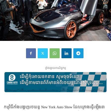
ផ្ទាំងផ្សាយពាណិជ្ជកម្ម
កម្មវិធី​តាំង​បង្ហាញ​រថយន្ត New York Auto Show ដែល​គ្រោង​ធ្វើ​ឡើង​នា​