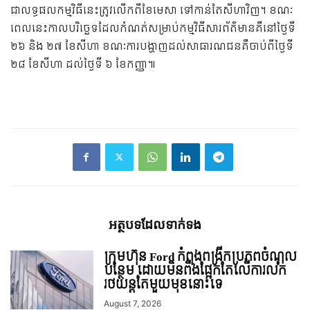
ជា​លទ្ធផល​កម្មវិធី​នេះ​ត្រូវ​លើក​ពី​ខែ​មេសា ទៅ​កាន់​តែ​សីហា​វិញ។ ខណៈ​
ពេល​នេះ​កាល​បរិច្ឆេទ​ដែល​កំណត់​​​សម្រាប់​កម្មវិធី​សារព័ត៌មាន​គឺ​នៅ​ថ្ងៃ​ទី
២៦ និង ២៧ ខែ​សីហា ខណៈ​ការ​បង្ហាញ​ដល់​សាធារណជន​គឺ​ចាប់​ពី​ថ្ងៃ​ទី
២៨ ខែ​សីហា ដល់​ថ្ងៃ​ទី ៦ ខែ​កញ្ញា៕​
អត្ថបទ​ដែល​ទាក់ទង
ក្រុមហ៊ុន Ford កំពុងពង្រីកប្រភពចំណូល
បន្ថែម ដោយមិនពឹងផ្អែកតែលើការលក់
រថយន្ដតែមួយមុខនោះទេ
August 7, 2026