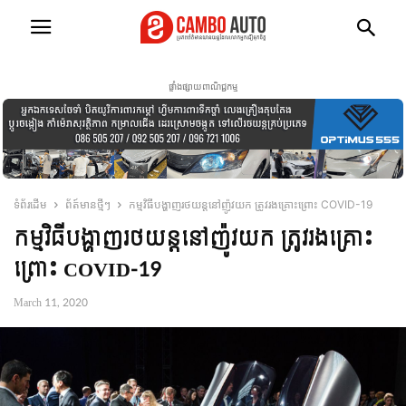
ផ្ទាំងផ្សាយពាណិជ្ជកម្ម
ទំព័រដើម
ព័ត៍មានថ្មីៗ
កម្មវិធីបង្ហាញរថយន្តនៅញ៉ូវយក ត្រូវរងគ្រោះព្រោះ COVID-19
កម្មវិធីបង្ហាញរថយន្តនៅញ៉ូវយក ត្រូវរងគ្រោះ
ព្រោះ COVID-19
March 11, 2020