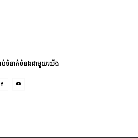
្ជាប់ទំនាក់ទំនងជាមួយយើង