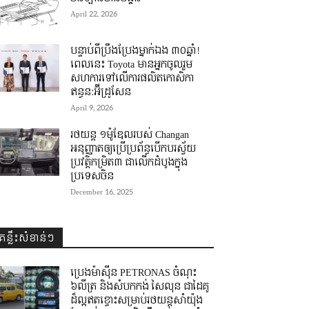
April 22, 2026
បន្ទាប់ពីប្រឹងប្រែងម្នាក់ឯង ៣០ឆ្នាំ! ​
ពេលនេះ Toyota មានអ្នកចូលរួម
សហការទៅលើការផលិតកោសិកា
ឥន្ធន:អ៊ីដ្រូសែន
April 9, 2026
រថយន្ត ១ម៉ូឌែលរបស់ Changan
អនុញ្ញាតឲ្យប្រើប្រព័ន្ធបើកបរស្វ័យ
ប្រវត្តិកម្រិត៣ ជាលើកដំបូងក្នុង
ប្រទេសចិន
December 16, 2025
គន្លឹះសំខាន់ៗ
ប្រេងម៉ាស៊ីន PETRONAS ចំណុះ
៦លីត្រ និងសំបកកង់ សៃលុន ជាដៃគូ
ដ៏ល្អឥតខ្ចោះសម្រាប់រថយន្តសាំយ៉ុង