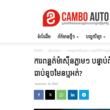
Cambo
Auto
ទំព័រដើម
ព័ត៍មានថ្មីៗ
បច្ចេកវិទ្យា
ទំព័រដើម
គន្លឹះសំខាន់ៗ
ការពន្លត់ម៉ាស៊ីនភ្លាមៗ បន្ទាប់ពីបើកបរ​ក្ន
ការពន្លត់ម៉ាស៊ីនភ្លាមៗ បន្ទាប់ព
ឆាប់ខូចមែនឬអត់?
September 16, 2023