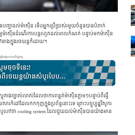
ញ្ហាដល់ម៉ាស៊ីន ​ទើប​អ្នកប្រើប្រាស់រ​មួយ​ចំនួន​បាន​បំពាក់
្យ​ម៉ាស៊ីន​ដំណើរការ​បន្ត​រហូត​ដល់​ពេល​កំណត់ បន្ទាប់មកម៉ាស៊ីន
នៅខាងក្នុងរថយន្តក៏ដោយ។
ផ្ទាំងផ្សាយពាណិជ្ជកម្ម
ាង​ច្បាស់​លាស់​ដែល​ថា​ការ​ពន្លត់​ម៉ាស៊ីន​ភ្លាម​ៗ​បន្ទាប់​ពី​ធ្វើ​
ោយសារ​កំដៅ​ដែល​កកកុញ​ក្នុង​ប្រព័ន្ធនោះទេ ព្រោះ​បច្ចុប្បន្ន​វិស្វករ​
ម៉ាស៊ីន ឬហៅថា cooling system ដែលជួយដល់ម៉ាស៊ីនបានយ៉ាងមាន