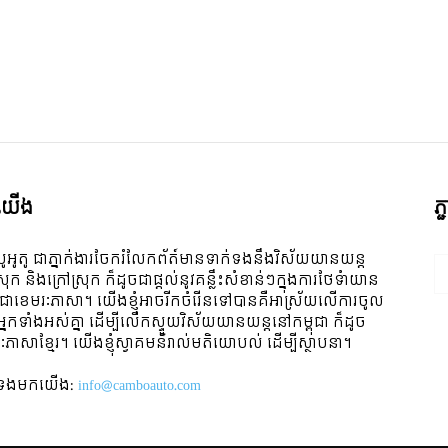
ី​យើង
ភ
ូអូតូ ជាភ្នាក់ងារចែករំលែកព័ត៍មានទាក់ទងនឹងវិស័យយានយន្ត
ស្រុក និងក្រៅស្រុក ក៏ដូចជាផ្តល់នូវគន្លឹះសំខាន់ៗក្នុងការថែទំាយាន
 ជាខេមរៈភាសា។ យើងខ្ញុំអាចរីកចំរើនទៅបានគឺអាស្រ័យលើការចូល
ីអ្នកទាំងអស់គ្នា ដើម្បីលើកស្ទួយវិស័យយានយន្តនៅកម្ពុជា ក៏ដូច
ៈភាសាខ្មែរ។ យើងខ្ញុំស្វាគមន៌រាល់មតិយោបល់ ដើម្បីស្ថាបនា។
់ទង​មក​យើង:
info@camboauto.com