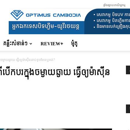
ផ្ទាំងផ្សាយពាណិជ្ជកម្ម
គន្លឹះសំខាន់ៗ
REVIEW+
ម៉ូតូ
ុង​ចម្ងាយ​ឆ្ងាយ ធ្វើឲ្យម៉ាស៊ីនឆាប់ខូចមែនឬអត់?
ីបើកបរ​ក្នុង​ចម្ងាយ​ឆ្ងាយ ធ្វើឲ្យម៉ាស៊ីន