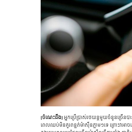
[ចំណេះដឹង]
អ្នកប្រើប្រាស់រថយន្តមួយចំនួន​ច្រើន
ពេលឈប់​មិន​គួរ​ពន្លត់ម៉ាស៊ីនភ្លាមៗ​ទេ ព្រោះវាអាចធ្វ