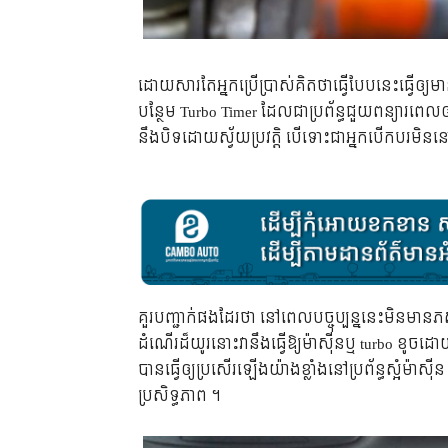
ដោយសារតែអ្នកប្រើប្រាស់គិតថាធ្វើបែបនេះធ្វើឲ្យមានប
បន្ថែម Turbo Timer ដែលជាប្រព័ន្ធជួយ​ពន្យារ​ពេល​ឲ
នឹងបិទដោយស្វ័យប្រវត្តិ បើទោះជាអ្នកបើកបរមិន
គួរបញ្ជាក់ផងដែរថា នៅ​ពេល​បច្ចុប្បន្ន​នេះ​មិន​មាន​ភស្តុត
ដំណើរ​ដ៏​យូរ​នោះ​វា​នឹង​ធ្វើ​ឱ្យ​ម៉ាស៊ីន​ឬ​ turbo ខូច​ដ
បាន​ធ្វើឲ្យប្រសើរឡើងយ៉ាងខ្លាំងនៅប្រព័ន្ធ​ស្អំ
ប្រសិទ្ធភាព ។