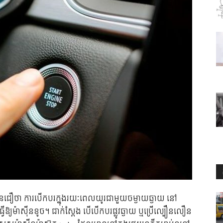
​បានជឿ​ថា ការបើកបរក្នុងរយៈពេលយូរជាមួយចម្ងាយ​​ឆ្ងាយ នៅ
ើឱ្យម៉ាស៊ីនខូច។ ជាក់ស្តែង បើ​បើក​បរ​ផ្លូវ​ឆ្ងាយ ឬ​ប្រើ​ល្បឿន​លឿន​