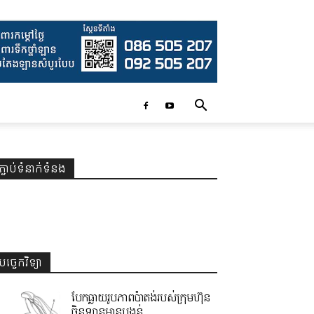
ភ្ជាប់ទំនាក់ទំនង
បច្ចេកវិទ្យា
បែកធ្លាយរូបភាពប៉ាតង់របស់ក្រុមហ៊ុន
ចិនឡានមានបង្គន់