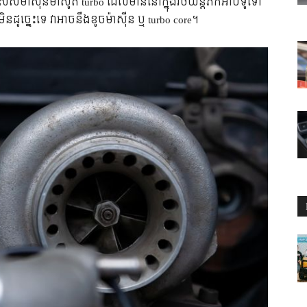
ពិសេស​ម៉ាស៊ីន​ម៉ាស៊ូត turbo ដែល​មាន​នៅ​ក្នុង​រថយន្ត​ភីកអាប់​ទូទៅ
ូច្នេះ​ទេ វា​អាច​នឹង​ខូច​ម៉ាស៊ីន ឬ turbo core។