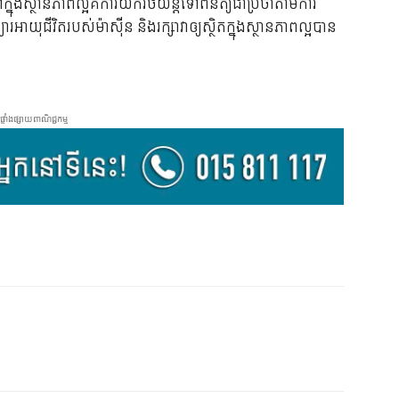
ក្នុង​ស្ថានភាព​ល្អ​គឺ​ការ​យក​រថយន្ត​ទៅ​ពិនិត្យ​ជា​ប្រចាំ​តាម​ការ​
អាយុជីវិតរបស់ម៉ាស៊ីន និងរក្សាវាឲ្យស្ថិតក្នុងស្ថានភាពល្អបាន
ផ្ទាំងផ្សាយពាណិជ្ជកម្ម