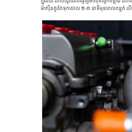
ក្នុង​រយៈ​ពេល​យូរដែលធ្វើឲ្យម៉ាស៊ីនធ្វើការខ្លាំង ជា​
ម៉ាស៊ីនគួរតែទុកចោល ២-៣ នាទីមុនពេលពន្លត់ បើ​មិន​ដ