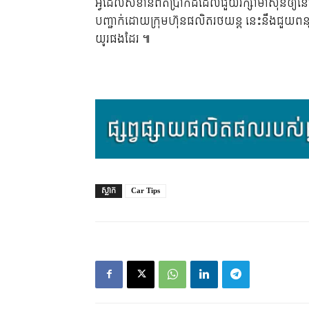
អ្វី​ដែល​សំខាន់​ពិត​ប្រាកដ​ដែល​ជួយ​រក្សា​ម៉ាស៊ីន​ឲ្យ​នៅ​
បញ្ជាក់​ដោយ​ក្រុមហ៊ុនផលិតរថយន្ត នេះនឹងជួយពន្យារ
យូរផងដែរ ៕
ស្លាក
Car Tips