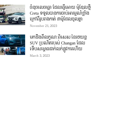
ចំនុចលេចធ្លោ ដែលធ្វើអោយ ម៉ូឌែលថ្មី
Creta ទទួលបានការចាប់អារម្មណ៍ខ្លាំង
ក្រៅពីរូបរាងកាត់ ៣ម៉ូដែលចូលគ្នា
November 21, 2023
មកដឹងពីលក្ខណៈពិសេស នៃរថយន្ត
SUV ប្រណិតរបស់ Changan ដែល
ទើបសម្ភោធដាក់លក់ផ្លូវការហើយ
March 3, 2023