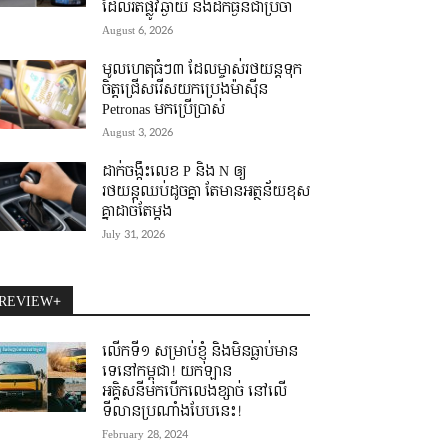
ដែលរត់ផ្លូវឆ្ងាយ និងដឹកធ្ងន់ជាប្រចាំ
August 6, 2026
មូលហេតុធំៗ៣ ដែលម្ចាស់រថយន្តទុក
ចិត្តជ្រើសរើសយកប្រេងម៉ាស៊ីន
Petronas មកប្រើប្រាស់
August 3, 2026
ដាក់ចង្កឹះលេខ P និង N ឲ្យ
រថយន្តឈប់ដូចគ្នា តែមានអត្ថន័យខុស
គ្នាដាច់តែម្តង
July 31, 2026
REVIEW+
លើកទី១ សម្រាប់ខ្ញុំ និងមិនធ្លាប់មាន
ទេនៅកម្ពុជា! យកឡាន
អគ្គិសនីមកបើកលេងខ្សាច់ នៅលើ
ទីលានប្រណាំងបែបនេះ!
February 28, 2024