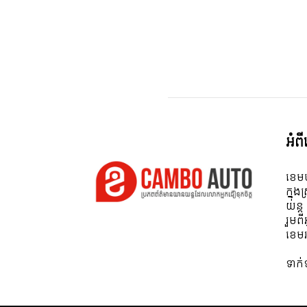
អំព
ខេមប
ក្នុង
យន្ត
រួមព
ខេមរ
ទាក