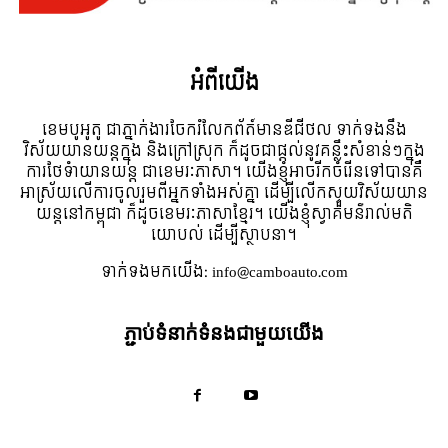
អំពី​យើង
ខេមបូអូតូ ជាភ្នាក់ងារចែករំលែកព័ត៍មានឌីជីថល ទាក់ទងនឹង
វិស័យយានយន្តក្នុង និងក្រៅស្រុក ក៏ដូចជាផ្តល់នូវគន្លឹះសំខាន់ៗក្នុង
ការថែទំាយានយន្ត ជាខេមរៈភាសា។ យើងខ្ញុំអាចរីកចំរើនទៅបានគឺ
អាស្រ័យលើការចូលរួមពីអ្នកទាំងអស់គ្នា ដើម្បីលើកស្ទួយវិស័យយាន
យន្តនៅកម្ពុជា ក៏ដូចខេមរៈភាសាខ្មែរ។ យើងខ្ញុំស្វាគមន៌រាល់មតិ
យោបល់ ដើម្បីស្ថាបនា។
ទាក់ទង​មក​យើង:
info@camboauto.com
ភ្ជាប់ទំនាក់ទំនងជាមួយយើង