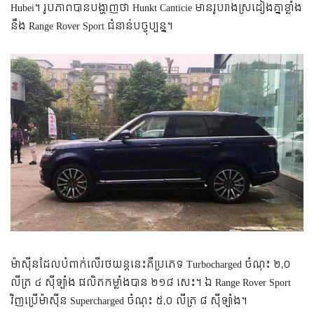
Hubei។ រូបភាព​បាន​បង្ហាញ​ថា​ Hunkt Canticie មាន​រូបរាង​ស្រដៀង​គ្នា​ខ្លាំង​
នឹង Range Rover Sport ជំនាន់​បច្ចុប្បន្ន។
ម៉ាស៊ីន​ដែល​បំពាក់​លើ​រថយន្ត​នេះ​គឺ​ប្រភេទ Turbocharged ចំណុះ ២,០
លីត្រ ៤ ស៊ីឡាំង ផលិត​កម្លាំង​បាន​ ២១៨ សេះ។ ​ឯ​ Range Rover Sport
វិញ​ប្រើ​ម៉ាស៊ីន Supercharged ចំណុះ ៥,០ លីត្រ ៨ ស៊ីឡាំង។