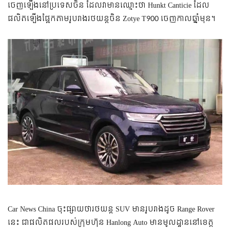
ចេញ​ឡើង​​នៅ​ប្រទេស​ចិន ដែល​វា​មាន​ឈ្មោះ​ថា​ Hunkt Canticie ដែល​
ផលិត​ឡើង​ផ្អែក​តាម​រូបរាង​រថយន្ត​ចិន Zotye T900 ចេញ​កាល​ឆ្នាំ​មុន។
Car News China ចុះ​ផ្សាយ​ថា​រថយន្ត​ SUV មាន​រូបរាង​ដូច Range Rover
នេះ ជា​ផលិតផល​របស់​ក្រុមហ៊ុន Hanlong Auto មាន​មូលដ្ឋាន​នៅ​ខេត្ត​