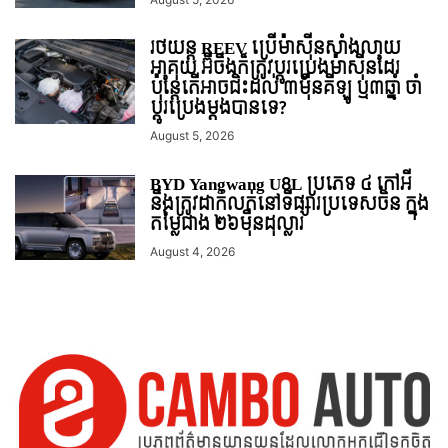
រថយន្ត REEV ប្រើម៉ាស៊ីនសាំងលាយ
អាគុយ អ៊ីចឹងក៏ត្រូវប្តូរប្រេងម៉ាស៊ីនដែរ
ប៉ុន្តែតើអាចជិះដល់ ៣ម៉ឺនគីឡូ ឬ៣ឆ្នាំ ចាំ
ប្តូរប្រេងម្តងបានទេ?
August 5, 2026
BYD Yangwang U8L ប្រភេទ ៤ កៅអី
នឹងត្រូវដាក់លក់នៅទីផ្សារប្រទេសចិន ក្នុង
តម្លៃជាង ២៦មុឺនដុល្លារ
August 4, 2026