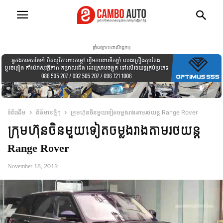
ផ្ទាំងផ្សាយពាណិជ្ជកម្ម
ទំព័រដើម
ព័ត៍មានថ្មីៗ
ក្រុមហ៊ុនចិនមួយទៀតចម្លងរាងតាមរថយន្ត Range Rover
ក្រុមហ៊ុនចិនមួយទៀតចម្លងរាងតាមរថយន្ត
Range Rover
November 18, 2019