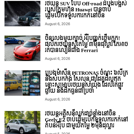
រថយន្ត SUV បែប Off-road ដំបូងបង្អស់
របស់ក្រុមហ៊ុន Huawei បានចាប់
ផ្តើមបើកទទួលការកក់នៅចិន
August 6, 2026
ចិនលេងមួយក្បាច់ អឺរ៉ុបធ្លាក់ថ្លើមក្តុក!
ផលិតរថយន្តស្ព័រតម្លៃ ៣ម៉ឺនដុល្លារ តែអាច
រត់បានលឿនជាង Ferrari
August 6, 2026
ប្រេងម៉ាស៊ីន PETRONAS ចំណុះ ៦លីត្រ
និងសំបកកង់ សៃលុន ជាដៃគូដ៏ល្អឥត
ខ្ចោះសម្រាប់រថយន្តសាំយ៉ុង ដែលរត់ផ្លូវ
ឆ្ងាយ និងដឹកធ្ងន់ជាប្រចាំ
August 6, 2026
រថយន្ដអគ្គិសនីលក់ដាច់ខ្លាំងនៅចិន
Geely E2 ចាប់ផ្តើមបើកទទួលការកក់នៅ
តំបន់អឺរ៉ុប ជាមួយតម្លៃ ២ម៉ឺនដុល្លារ
August 5, 2026