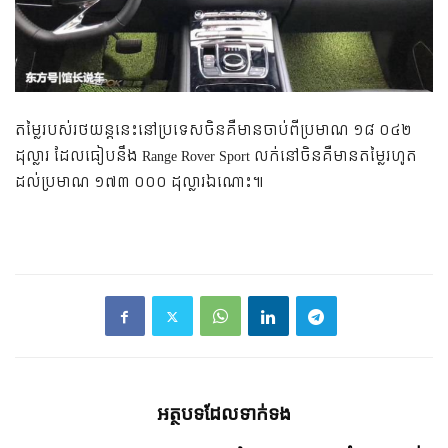
តម្លៃ​របស់​រថយន្ត​នេះ​នៅ​ប្រទេស​ចិន​គឺ​មាន​ចាប់​ពី​ប្រមាណ ១៨ ០៤២
ដុល្លារ ដែល​ធៀប​នឹង​ Range Rover Sport លក់​នៅ​ចិន​គឺ​មាន​តម្លៃ​រហូត​
ដល់​ប្រមាណ ១៧៣ ០០០ ដុល្លារ​ឯណោះ៕​
អត្ថបទ​ដែល​ទាក់ទង