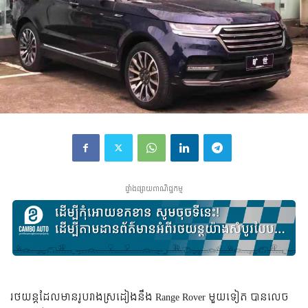
ផ្ទាំងផ្សាយពាណិជ្ជកម្ម
រថយន្ត​ដែល​មាន​រូបរាង​ស្រដៀង​នឹង​ Range Rover មួយ​ទៀត បាន​លេច​