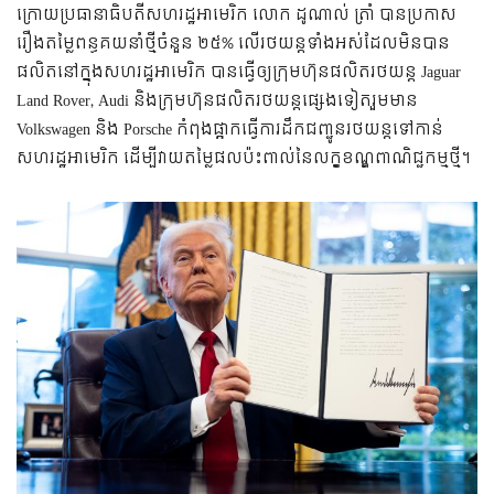
ក្រោយប្រធានាធិបតីសហរដ្ឋអាមេរិក លោក ដូណាល់ ត្រាំ បានប្រកាស
រឿងតម្លៃពន្ធគយនាំថ្មី​​ចំនួន ២៥% លើ​រថយន្ត​ទាំងអស់​ដែល​មិនបាន​
ផលិត​នៅ​ក្នុង​សហរដ្ឋ​អាមេរិក បានធ្វើឲ្យក្រុមហ៊ុនផលិតរថយន្ត Jaguar
Land Rover, Audi និងក្រុមហ៊ុនផលិតរថយន្តផ្សេងទៀតរួមមាន
Volkswagen និង Porsche កំពុងផ្អាកធ្វើការដឹកជញ្ជូនរថយន្តទៅកាន់
សហរដ្ឋអាមេរិក ដើម្បីវាយតម្លៃផលប៉ះពាល់នៃលក្ខខណ្ឌពាណិជ្ជកម្មថ្មី។