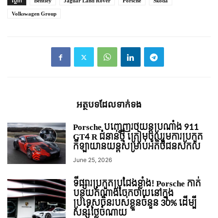
ស្លាក
Bentley
Jaguar Land Rover
Porsche
Skoda
Volkswagen Group
អត្ថបទ​ដែល​ទាក់ទង
Porsche បញ្ចេញរថយន្តប្រណាំង 911
GT4 R ជំនាន់ថ្មី ត្រៀមចូលរួមការប្រកួត
កីឡាយានយន្តសម្រាប់អតិថិជនសកល
June 25, 2026
ទីផ្សារប្រកួតប្រជែងខ្លាំង! Porsche កាត់
បន្ថយតំណាងចែកចាយនៅក្នុង
ប្រទេសចិនរបស់ខ្លួនចំនួន 30% ដើម្បី
សន្សំថ្លៃចំណាយ