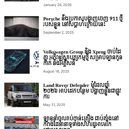
January 26, 2026
Porsche នឹងប្រកាសបង្ហាញចេញ 911 ថ្មី
របស់ខ្លួន នៅសប្តាហ៍ក្រោយនេះ
September 2, 2025
Volkswagen Group និង Xpeng ចាប់ដៃ
គ្នា អភិវឌ្ឍស្ថាបត្យកម្មថ្មី សម្រាប់ឡានកូន
កាត់ និងអគ្គិសនី
August 18, 2025
Land Rover Defender ម៉ូដែលឆ្នាំ
២០២៦ អាប់ដេតបន្ថែម បង្ហាញខ្លួនជាផ្លូវ
ការ
May 31, 2025
ឡាននាំចូលរាប់ពាន់គ្រឿង ជាប់គាំងនៅ
កំពង់ផែនានាទូទាំងសហរដ្ឋអាមេរិក