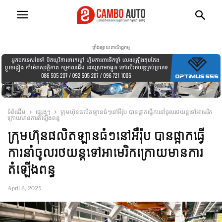
ផ្ទាំងផ្សាយពាណិជ្ជកម្ម
ទំព័រដើម
ផ្សេងៗ
ក្រុមហ៊ុនផលិតឡានធំៗនៅអឺរ៉ុប បានផ្អាកធ្វើការនាំចូលរថយន្ដទៅអាមេរិក
ក្រោយមានការតំឡើងពន្ធ
ក្រុមហ៊ុនផលិតឡានធំៗនៅអឺរ៉ុប បានផ្អាកធ្វើ
ការនាំចូលរថយន្ដទៅអាមេរិកក្រោយមានការ
តំឡើងពន្ធ
April 8, 2025