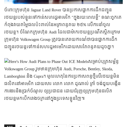
ចំពោះក្រុមហ៊ុន Jaguar Land Rover បានប្រកាសផ្អាកការដឹកជញ្ជូន
រថយន្ដរបស់ខ្លួនទៅកាន់សហរដ្ឋអាមេរិក “ក្នុងរយៈពេលខ្លី” ខណៈពួកគេ
កំពុងវាយតម្លៃផលប៉ះពាល់នៃអត្រាពន្ធគយ ២៥% លើការនាំចូល
រថយន្ត។ ចំណែកក្រុមហ៊ុន Audi ដែលជាម៉ាករថយន្តប្រណីតស្ដិតក្រោម
ក្រុមហ៊ុន Volkswagen Group ត្រូវបានគេរាយការណ៍ថាបានផ្អាកការដឹក
ជញ្ជូនរថយន្តទៅកាន់សហរដ្ឋអាមេរិកដោយសារតែពន្ធគយដូចគ្នា។
សម្រាប់បុត្រសម្ព័ន្ធ
Volkswagen Group រួមមានក្រុមហ៊ុន Audi, Porsche, Bentley, Skoda,
Lamborghini និង Cupra។ ​មូលហេតុនៃការប្រកាសពន្ធថ្មីលើរថយន្ដមិន
ផលិតនៅអាមេរិក ដោយសារ លោក លោក ដូណាល់ ត្រាំ ចង់​ជួយ​បង្កើន​
ការងារ​និងប្រាក់ចំណូល ឲ្យប្រជាជន ដោយ​ជំរុញ​ឲ្យ​ក្រុមហ៊ុន​ផលិត​
រថយន្ត​មក​បើក​រោងចក្រ​នៅ​ក្នុង​ប្រទេសខ្លួនវិញ៕