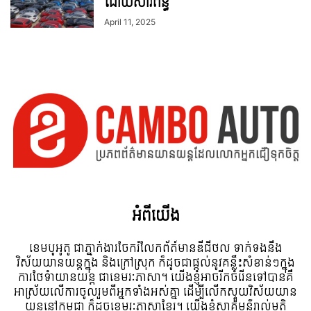
ដោយសារពន្ធ
April 11, 2025
អំពី​យើង
ខេមបូអូតូ ជាភ្នាក់ងារចែករំលែកព័ត៍មានឌីជីថល ទាក់ទងនឹង
វិស័យយានយន្តក្នុង និងក្រៅស្រុក ក៏ដូចជាផ្តល់នូវគន្លឹះសំខាន់ៗក្នុង
ការថែទំាយានយន្ត ជាខេមរៈភាសា។ យើងខ្ញុំអាចរីកចំរើនទៅបានគឺ
អាស្រ័យលើការចូលរួមពីអ្នកទាំងអស់គ្នា ដើម្បីលើកស្ទួយវិស័យយាន
យន្តនៅកម្ពុជា ក៏ដូចខេមរៈភាសាខ្មែរ។ យើងខ្ញុំស្វាគមន៌រាល់មតិ