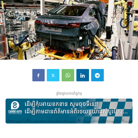
ផ្ទាំងផ្សាយពាណិជ្ជកម្ម