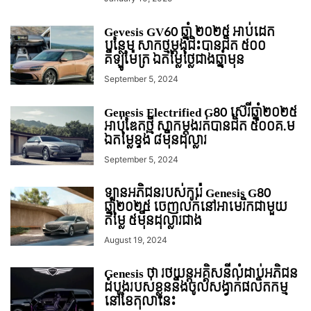
Gevesis GV60 ឆ្នាំ ២០២៥ អាប់ដេត
បន្ថែម សាកថ្មម្តងជិះបានជិត ៥០០
គីឡូម៉ែត្រ ឯតម្លៃថ្លៃជាងឆ្នាំមុន
September 5, 2024
Genesis Electrified G80 ស៊េរីឆ្នាំ២០២៥
អាប់ឌែតថ្មី​ សាកម្តងរត់បានជិត ៥០០គ.ម
ឯតម្លៃខ្ទង់ ៨មុឺនដុល្លារ
September 5, 2024
ឡានអភិជនរបស់កូរ៉េ Genesis G80
ឆ្នាំ២០២៥ ចេញលក់នៅអាមេរិកជាមួយ
តម្លៃ ៥មុឺនដុល្លារជាង
August 19, 2024
Genesis ថា រថយន្តអគ្គិសនីលំដាប់អភិជន
ដំបូងរបស់ខ្លួននឹងចូលសង្វាក់ផលិតកម្ម
នៅខែតុលានេះ