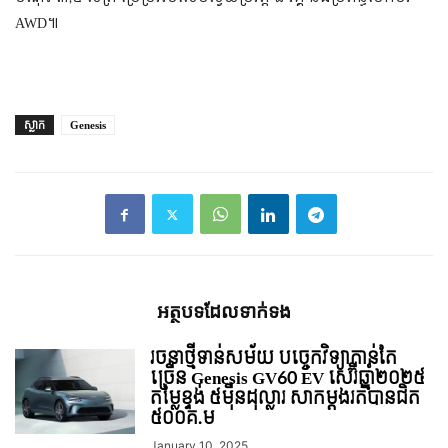
AWD៕​​​
ស្លាក
Genesis
អត្ថបទ​ដែល​ទាក់ទង
រចនាថ្មីទាន់សម័យ បច្ចេកវិទ្យាកាន់តែ
ច្រើន Genesis GV60 EV សេរ៊ីឆ្នាំ២០២៥
តម្លៃខ្ទង់ ៥មុឺនដុល្លារ សាកម្តងរត់បានជិត
៥០០គ.ម
January 10, 2025