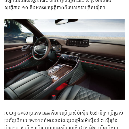
ស្បែក​ដេរ​ដោយ​ថ្នេរ​អំបោះ, មាន​អំពូល​ភ្លើង LED សុទ្ធ, មាន​ពោង​
សុវត្ថិភាព ១០ និង​មុខងារ​សុវត្ថិភាព​ពិសេសៗ​ជា​ច្រើន​ទៀត។
រថយន្ត GV80 ប្រភេទ Base គឺ​មាន​ប្រើ​ប្រាស់​ម៉ាស៊ីន ២,៥ លីត្រ ប្រើ​ប្រាស់​
ប្រព័ន្ធ​បើកបរ​ RWD។ វា​ក៏​មាន​ផង​ដែរ​នូវ​ជម្រើស​ម៉ាស៊ីន​ធំ ៦ ស៊ីឡាំង
ចំណុះ ៣,៥ លីត្រ ប្រើ​ប្រអប់​លេខ​ស្វ័យប្រវត្តិ ៨ វគ្គ និង​ប្រព័ន្ធ​បើកបរ​