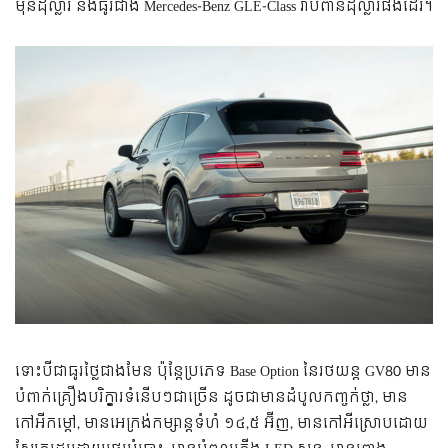
ម៉ឺន​ដុល្លារ និង​​ធូរ​ជាង Mercedes-Benz GLE-Class រាប់​ពាន់​ដុល្លារ​ផង​ដែរ។
ទោះ​បី​ជា​​ធូរ​ថ្លៃ​ជាង​មែន ប៉ុន្តែ​ប្រភេទ Base Option នៃ​រថយន្ត GV80 មាន​
បំពាក់​គ្រឿង​បរិក្ខារ​ទំនើបៗ​ជា​ច្រើន ដូច​ជា​មាន​ដំបូល​កញ្ចក់​ថ្លា, មាន​
កៅអី​កម្ដៅ, មាន​អេក្រង់​​កម្សាន្ត​ទំហំ ១៤,៥ អ៊ីញ, មាន​កៅអី​ស្រោប​ដោយ​