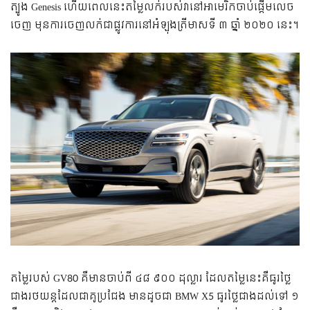
ត្បូង Genesis ហើយ​ពេល​នេះ​តម្លៃ​លក់​របស់​វា​​នៅ​អាមេរិក​ចាប់​ផ្ដើម​លេច​
ចេញ មុន​ការ​ចេញ​លក់​ជា​ផ្លូវ​ការ​នៅ​អំឡុង​ត្រីមាស​ទី ៣ ឆ្នាំ​ ២០២០ នេះ។
តម្លៃ​របស់​ GV80 គឺ​មាន​ចាប់​ពី ៤៨ ៩០០ ដុល្លារ ដែល​តម្លៃ​នេះ​គឺ​ធូរ​ថ្លៃ​
ជាង​រថយន្ត​ដែល​ជា​គូ​ប្រជែង​ មាន​ដូច​ជា​ BMW X5 ​ធូរ​ថ្លៃ​ជាង​ដល់​ទៅ​ ១