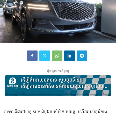
ផ្ទាំងផ្សាយពាណិជ្ជកម្ម
GV80 គឺ​ជា​រថយន្ត​ SUV ដំបូង​របស់​ម៉ាក​រថយន្ត​ប្រណីត​របស់​កូរ៉េ​ខាង​