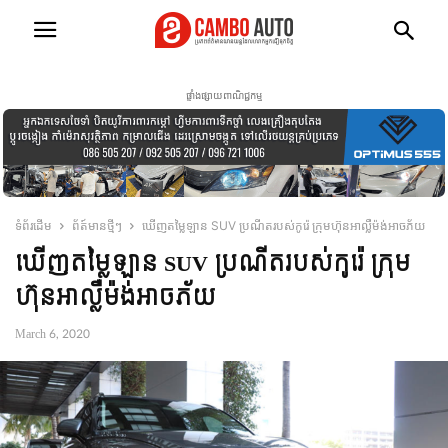
ផ្ទាំងផ្សាយពាណិជ្ជកម្ម
ទំព័រដើម
ព័ត៍មានថ្មីៗ
ឃើញតម្លៃឡាន SUV ប្រណីតរបស់កូរ៉េ ក្រុមហ៊ុនអាល្លឺម៉ង់អាចភ័យ
ឃើញតម្លៃឡាន SUV ប្រណីតរបស់កូរ៉េ ក្រុម
ហ៊ុនអាល្លឺម៉ង់អាចភ័យ
March 6, 2020