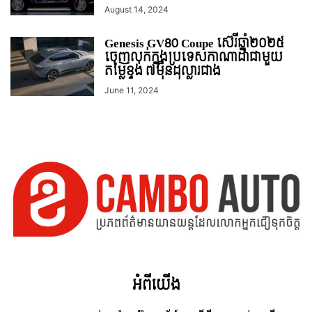
August 14, 2024
Genesis GV80 Coupe ស៊េរីឆ្នាំ២០២៥
ចេញលក់ក្នុងប្រទេសកាណាដាជាមួយ
តម្លៃខ្ទង់ ៧មុឺនដុល្លារជាង
June 11, 2024
អំពី​យើង