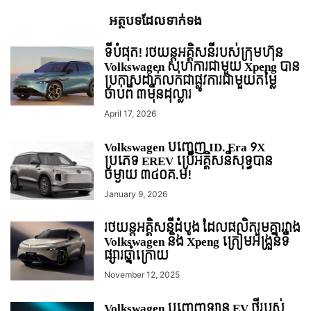
អត្ថបទ​ដែល​ទាក់ទង
ទីបំផុត! រថយន្ដអគ្គិសនីរបស់ក្រុមហ៊ុន
Volkswagen សហការជាមួយ Xpeng បាន
ប្រកាសដាក់លក់ជាផ្លូវការជាមួយតម្លៃ
ចាប់ពី ៣មុឺនដុល្លារ
April 17, 2026
Volkswagen បញ្ចេញ ID. Era 9X
ប្រភេទ EREV ប្រើអគ្គិសនីសុទ្ធបាន
ចម្ងាយ ៣៤០គ.ម!
January 9, 2026
រថយន្តអគ្គិសនីដំបូង ដែលផលិតរួមគ្នារវាង
Volkswagen និង Xpeng ត្រៀមអង្រួនទី
ផ្សារឆ្នាំក្រោយ
November 12, 2025
Volkswagen បញ្ចេញឡាន EV ថ្មីរបស់