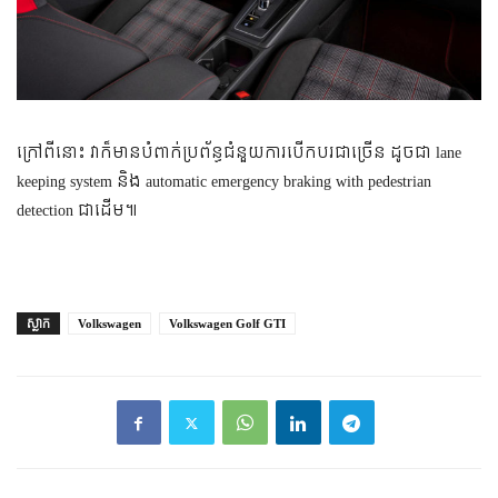
ក្រៅពីនោះ វាក៏មានបំពាក់ប្រព័ន្ធជំនួយការបើកបរជាច្រើន ដូចជា lane
keeping system និង automatic emergency braking with pedestrian
detection ជាដើម៕
ស្លាក
Volkswagen
Volkswagen Golf GTI