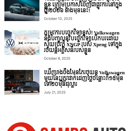
ខ្លួន ត្រៀមប្រកាសចេញជាផ្លូវការនៅក្នុង
ឆ្នាំ២០២៦ ខាងមុខនេះ!
October 10, 2025
តម្រូវការបច្ចេកវិទ្យាខ្ពស់! Volkswagen
នឹងបញ្ចូលនូវបច្ចេកវិទ្យាបើកបរដោយ
ស្វ័យប្រវត្តិ XNGP របស់ Xpeng ទៅក្នុង
រថយន្តអគ្គិសនីរបស់ខ្លួន
October 8, 2025
ឃើញរាងចឹងមែនតែរថយន្ដ Volkswagen
មួយនេះត្រូវ​ដាក់​ដេញថ្លៃ​ចន្លោះពី១៥មុឺន
ទៅ២០មុឺនដុល្លារ
July 21, 2025