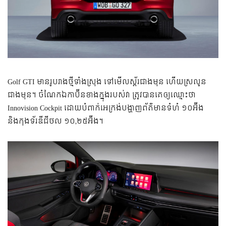
Golf GTI មានរូបរាងថ្មីទាំងស្រុង ទៅមើលស្ព័រជាងមុន ហើយស្រលូន
ជាងមុន។ ចំណែកឯកាប៊ីនខាងក្នុងរបស់វា ត្រូវបានគេឲ្យឈ្មោះថា
Innovision Cockpit ដោយបំពាក់អេក្រង់បង្ហាញព័ត៌មានទំហំ ១០អ៊ីង
និងកុងទ័រឌីជីថល ១០,២៥អ៊ីង។