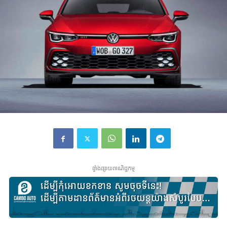
ផ្ទាំងផ្សាយពាណិជ្ជកម្ម