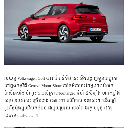
រថយន្ត Volkswagen Golf GTI ជំនាន់ទី៨ នេះ នឹងបង្ហាញខ្លួនជាផ្លូវការ
នៅក្នុងកម្មវិធី Geneva Motor Show នាខែមីនានេះតែម្តង។ វាបំពាក់
ម៉ាស៊ីនសាំង ចំណុះ ២,០លីត្រ turbocharged ទំហំ ៤ស៊ីឡាំង មានកម្លាំង
សរុប ២៤៥សេះ ច្រើនជាង Golf GTI ស៊េរីចាស់ ១៧សេះ។ វានឹងប្រើ
ប្រព័ន្ធប៉ុងមួយវិលកង់មុខ ជាមួយប្រអប់លេខដៃ ៦វគ្គ ឬអូតូ ៧វគ្គ
ប្រភេទ dual-clutch។