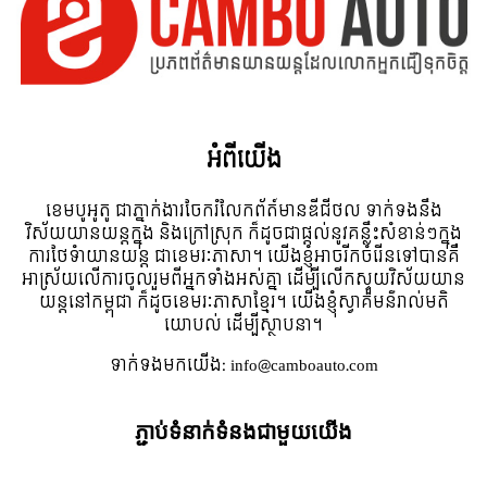
អំពី​យើង
ខេមបូអូតូ ជាភ្នាក់ងារចែករំលែកព័ត៍មានឌីជីថល ទាក់ទងនឹង
វិស័យយានយន្តក្នុង និងក្រៅស្រុក ក៏ដូចជាផ្តល់នូវគន្លឹះសំខាន់ៗក្នុង
ការថែទំាយានយន្ត ជាខេមរៈភាសា។ យើងខ្ញុំអាចរីកចំរើនទៅបានគឺ
អាស្រ័យលើការចូលរួមពីអ្នកទាំងអស់គ្នា ដើម្បីលើកស្ទួយវិស័យយាន
យន្តនៅកម្ពុជា ក៏ដូចខេមរៈភាសាខ្មែរ។ យើងខ្ញុំស្វាគមន៌រាល់មតិ
យោបល់ ដើម្បីស្ថាបនា។
ទាក់ទង​មក​យើង:
info@camboauto.com
ភ្ជាប់ទំនាក់ទំនងជាមួយយើង