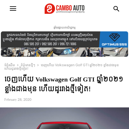
ផ្ទាំងផ្សាយពាណិជ្ជកម្ម
ទំព័រដើម
ព័ត៍មានថ្មីៗ
ចេញហើយ Volkswagen Golf GTI ឆ្នាំ២០២១ ខ្លាំងជាងមុន
ហើយដូររាងថ្មីទៀត!
ចេញហើយ Volkswagen Golf GTI ឆ្នាំ២០២១
ខ្លាំងជាងមុន ហើយដូររាងថ្មីទៀត!
February 28, 2020