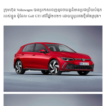
ក្រុមហ៊ុន Volkswagen បានប្រកាសចេញនូវរថយន្តដ៏មានប្រជាប្រិយបំផុត
របស់ខ្លួន ម៉ូដែល Golf GTI ស៊េរីឆ្នាំ២០២១ ដោយប្តូររូបរាងថ្មីទាំងស្រុង។