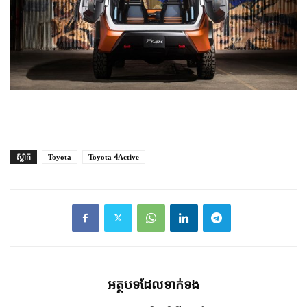
ស្លាក
Toyota
Toyota 4Active
អត្ថបទ​ដែល​ទាក់ទង