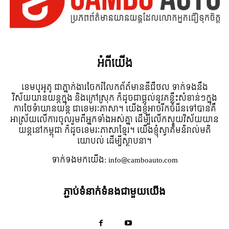
អំពី​យើង
ខេមបូអូតូ ជាភ្នាក់ងារចែករំលែកព័ត៍មានឌីជីថល ទាក់ទងនឹង
វិស័យយានយន្តក្នុង និងក្រៅស្រុក ក៏ដូចជាផ្តល់នូវគន្លឹះសំខាន់ៗក្នុង
ការថែទំាយានយន្ត ជាខេមរៈភាសា។ យើងខ្ញុំអាចរីកចំរើនទៅបានគឺ
អាស្រ័យលើការចូលរួមពីអ្នកទាំងអស់គ្នា ដើម្បីលើកស្ទួយវិស័យយាន
យន្តនៅកម្ពុជា ក៏ដូចខេមរៈភាសាខ្មែរ។ យើងខ្ញុំស្វាគមន៌រាល់មតិ
យោបល់ ដើម្បីស្ថាបនា។
ទាក់ទង​មក​យើង:
info@camboauto.com
ភ្ជាប់ទំនាក់ទំនងជាមួយយើង