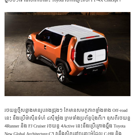
ឆ្នាំ២០១៧ ដែលពេលនោះ Toyota ហៅឈ្មោះវាថា FT-4X Concept។
រថយន្តថ្មីសន្លាងមានរូបរាងជ្រុងៗ តែមានសមត្ថភាពខ្លាំងខាង Off-road
នេះ នឹងប្រើម៉ាស៊ីនទំហំ ៤ស៊ីឡាំង ព្រមទាំងប្រព័ន្ធប៉ុងពីរ។ ខុសពីរថយន្ត
4Runner និង FJ Cruiser រថយន្ត 4Active នេះនឹងប្រើគ្រោងឆ្អឹង Toyota
New Global Architecture-C។ វានឹងស្ថិតនៅចន្លោះម៉ូដែល C-HR និង