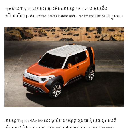
ក្រុមហ៊ុន Toyota បានចុះឈ្មោះម៉ាករថយន្ត 4Active ជាមួយនឹង
ការិយាល័យបាតង់ United States Patent and Trademark Office ជាផ្លូវការ។
រថយន្ត Toyota 4Active នេះ ធ្លាប់បានបង្ហាញខ្លួនជាគំរូរថយន្តកាលពី