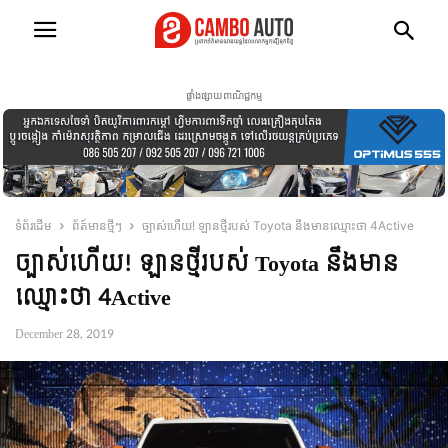
ផ្ទាំងផ្សាយពាណិជ្ជកម្ម
ទំព័រដើម
ព័ត៍មានថ្មីៗ
ច្បាស់ហើយ! ឡានថ្មីរបស់ Toyota នឹងមានឈ្មោះថា 4Active
ច្បាស់ហើយ! ឡានថ្មីរបស់ Toyota នឹងមាន
ឈ្មោះថា 4Active
December 28, 2019