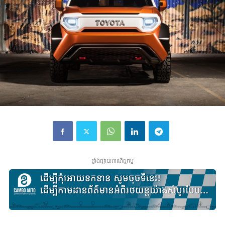
ផ្ទាំងផ្សាយពាណិជ្ជកម្ម