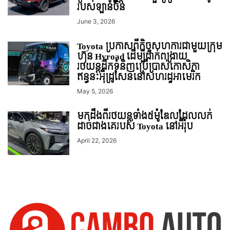
របស់ឡានចិន
June 3, 2026
Toyota ប្រកាសពីកិច្ចសហការជាមួយក្រុម
ហ៊ុន Hyroad ដើម្បីដាក់ពង្រាយ
រថយន្តដឹកទំនិញប្រើប្រាស់កោសិកា
ឥន្ធនៈអុីដ្រូសែននៅសហរដ្ឋអាមេរិក
May 5, 2026
មកដឹងពីរថយន្តទាំង៥ម៉ូឌែលដែលលក់
ដាច់ជាងគេរបស់ Toyota នៅអឺរ៉ុប
April 22, 2026