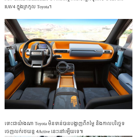
RAV4 ក្នុងត្រកូល Toyota។
ទោះជាយ៉ាងណា Toyota មិនទាន់បានបង្ហាញពីតម្លៃ និងកាលបរិច្ឆេទ
ចេញលក់រថយន្ត 4Active នេះនៅឡើយទេ៕