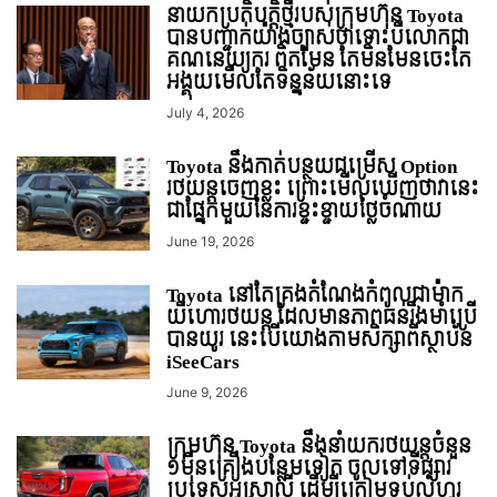
នាយកប្រតិបត្តិថ្មីរបស់ក្រុមហ៊ុន Toyota
បានបញ្ជាក់យ៉ាងច្បាស់ថាទោះបីលោកជា
គណនេយ្យករ ពិតមែន តែមិនមែនចេះតែ
អង្គុយមើលតែទិន្នន័យនោះទេ
July 4, 2026
Toyota នឹងកាត់បន្ថយជម្រើស Option
រថយន្ដចេញខ្លះ ព្រោះមើលឃើញថាវានេះ
ជាផ្នែកមួយនៃការខ្ជះខ្ជាយថ្លៃចំណាយ
June 19, 2026
Toyota នៅតែគ្រងតំណែងកំពូលជាម៉ាក
យីហោរថយន្ដ ដែលមានភាពធន់រឹងមាំប្រើ
បានយូរ នេះបើយោងតាមសិក្សាពីស្ថាប័ន
iSeeCars
June 9, 2026
ក្រុមហ៊ុន Toyota នឹងនាំយករថយន្តចំនួន
១មុឺនគ្រឿងបន្ថែមទៀត ចូលទៅទីផ្សារ
ប្រទេសអូស្ត្រាលី ដើម្បីត្រៀមទប់លំហូរ