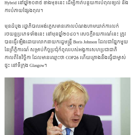
Hybrid នៅឆ្នាំ២០៣៥ ខាងមុខនេះ ដើម្បីកាត់បន្ថយការបំពុលខ្យល់ និង
ការបំភាយផ្សែងពុល។
មុនដំបូង រដ្ឋាភិបាលអង់គ្លេសមានគោលបំណងហាមឃាត់ការលក់
រថយន្តប្រភេទទាំងនេះ នៅមុនឆ្នាំ២០៤០។ សេចក្តីរាយការណ៍នេះ ត្រូវ
បានធ្វើឡើងដោយលោកនាយករដ្ឋមន្រ្តី Boris Johnson ដែលជាផ្នែកមួយ
នៃព្រឹត្តិការណ៍ សម្រាប់កិច្ចប្រជុំកំពូលរបស់អង្គការសហប្រជាជាតិ
កាលពីខែវិច្ឆិកា ដែលមានឈ្មោះថា COP26 ហើយគ្រោងនឹងធ្វើជាម្ចាស់
ផ្ទះ នៅទីក្រុង Glasgow។