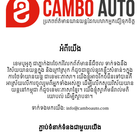
អំពី​យើង
ខេមបូអូតូ ជាភ្នាក់ងារចែករំលែកព័ត៍មានឌីជីថល ទាក់ទងនឹង
វិស័យយានយន្តក្នុង និងក្រៅស្រុក ក៏ដូចជាផ្តល់នូវគន្លឹះសំខាន់ៗក្នុង
ការថែទំាយានយន្ត ជាខេមរៈភាសា។ យើងខ្ញុំអាចរីកចំរើនទៅបានគឺ
អាស្រ័យលើការចូលរួមពីអ្នកទាំងអស់គ្នា ដើម្បីលើកស្ទួយវិស័យយាន
យន្តនៅកម្ពុជា ក៏ដូចខេមរៈភាសាខ្មែរ។ យើងខ្ញុំស្វាគមន៌រាល់មតិ
យោបល់ ដើម្បីស្ថាបនា។
ទាក់ទង​មក​យើង:
info@camboauto.com
ភ្ជាប់ទំនាក់ទំនងជាមួយយើង