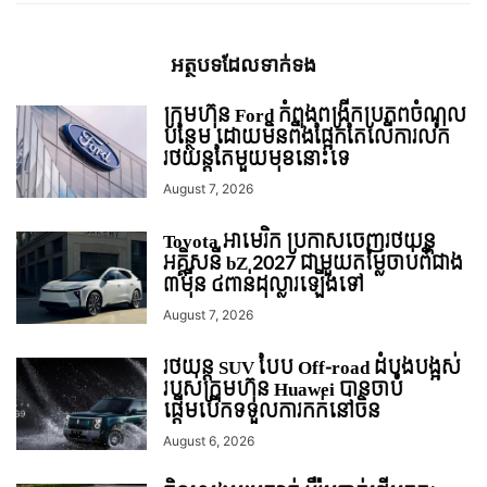
អត្ថបទ​ដែល​ទាក់ទង
ក្រុមហ៊ុន Ford កំពុងពង្រីកប្រភពចំណូល
បន្ថែម ដោយមិនពឹងផ្អែកតែលើការលក់
រថយន្ដតែមួយមុខនោះទេ
August 7, 2026
Toyota អាមេរិក ប្រកាសចេញរថយន្ត
អគ្គិសនី bZ 2027 ជាមួយតម្លៃចាប់ពីជាង
៣ម៉ឺន ៤ពាន់ដុល្លារឡើងទៅ
August 7, 2026
រថយន្ត SUV បែប Off-road ដំបូងបង្អស់
របស់ក្រុមហ៊ុន Huawei បានចាប់
ផ្តើមបើកទទួលការកក់នៅចិន
August 6, 2026