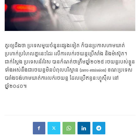
គួរឲ្យដឹងថា ប្រទេសមួយចំនួនផ្សេងទៀត ក៏បានប្រកាសហាមឃាត់
ប្រហាក់ប្រហែលគ្នានេះដែរ លើការលក់រថយន្តប្រើសាំង និងម៉ាស៊ូត។
ជាក់ស្តែង ប្រទេសន័រវែស បានកំណត់ថាត្រឹមឆ្នាំ២០២៥ រថយន្តរបស់ខ្លួន
ទាំងអស់នឹងជារថយន្តមិនបំពុលបរិស្ថាន (zero emission) ខណៈប្រទេស
បារាំងចង់ហាមឃាត់ការលក់រថយន្ត ដែលប្រើឥន្ធនៈហ្វូស៊ីល នៅ
ឆ្នាំ២០៤០៕