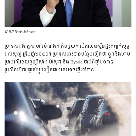
លោក Boris Johnson
ប្រទេសអង់គ្លេស មានបំណងកាត់បន្ថយការបំភាយឧស្ម័នផ្ទះកញ្ចក់សុទ្ធ
ដល់សូន្យ ត្រឹមឆ្នាំ២០៥០។ ប្រទេសនេះបានបន្ថែមទៀតថា ខ្លួននឹងហាម
ម្រាមលើរថយន្តប្រើសាំង ម៉ាស៊ូត និង Hybrid ចាប់ពីឆ្នាំ២០៣៥
ប្រសិនបើការផ្លាស់ប្តូរលឿនជាងនេះអាចធ្វើទៅបាន។