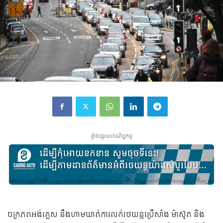
ផ្ទាំងផ្សាយពាណិជ្ជកម្ម
ចក្រភពអង់គ្លេស នឹងហាមឃាត់ការលក់រថយន្តប្រើសាំង ម៉ាស៊ូត និង