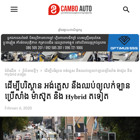
ផ្ទាំងផ្សាយពាណិជ្ជកម្ម
ទំព័រដើម
ព័ត៍មានថ្មីៗ
ដើម្បីបរិស្ថាន អង់គ្លេស នឹងឈប់ឲ្យលក់ឡានប្រើសាំង ម៉ាស៊ូត និង
Hybrid តទៀត
ដើម្បីបរិស្ថាន អង់គ្លេស នឹងឈប់ឲ្យលក់ឡាន
ប្រើសាំង ម៉ាស៊ូត និង Hybrid តទៀត
February 6, 2020