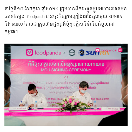
នាថ្ងៃទី១៥ ខែកក្កដា ឆ្នាំ២០២២ ក្រុមហ៊ុនដឹកជញ្ជូនម្ហូបអាហារឈានមុខ
គេនៅកម្ពុជា foodpanda បានចុះកិច្ចព្រមព្រៀងជាដៃគូជាមួយ SUNRA
និង MIKU ដែលជាក្រុមហ៊ុនផ្គត់ផ្គង់ម៉ូតូអគ្គិសនីទំនើបធំមួយនៅ
កម្ពុជា។