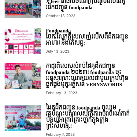
XTeer នាំផលចំណេញបន្ថែមដល់ដៃគូ
រដឹកជញ្ជូន foodpanda
October 18, 2023
Foodpanda
ចែករំលែកក្តីស្រលាញ់លើសពីដឹកជញ្ជូន
អាហារ​ និងភេសជ្ជ:
July 13, 2023
កាដូរពិសេសសំរាប់ដៃគូដឹកជញ្ចូន
foodpanda ២០២៣! foodpanda ចុះ
អនុសារណៈយោគយល់ជាមួយក្រុមហ៊ុន
ផ្គត់ផ្គង់ម៉ូតូអគ្គីសនី VERYSWORDS
February 13, 2023
ដៃគូដឹកជញ្ជូន foodpanda ចូលរួម
វគ្គបណ្តុះបណ្តាលសុវត្ថិភាពចរាចរណ៍កាត់
បន្ថយអាត្រាគ្រោះថ្នាក់ក្នុងក្រុង
ព្រះសីហនុ.!
February 7, 2023