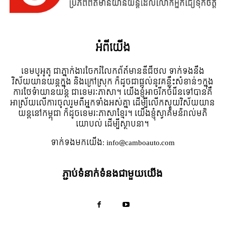
អំពី​យើង
ខេមបូអូតូ ជាភ្នាក់ងារចែករំលែកព័ត៍មានឌីជីថល ទាក់ទងនឹង
វិស័យយានយន្តក្នុង និងក្រៅស្រុក ក៏ដូចជាផ្តល់នូវគន្លឹះសំខាន់ៗក្នុង
ការថែទំាយានយន្ត ជាខេមរៈភាសា។ យើងខ្ញុំអាចរីកចំរើនទៅបានគឺ
អាស្រ័យលើការចូលរួមពីអ្នកទាំងអស់គ្នា ដើម្បីលើកស្ទួយវិស័យយាន
យន្តនៅកម្ពុជា ក៏ដូចខេមរៈភាសាខ្មែរ។ យើងខ្ញុំស្វាគមន៌រាល់មតិ
យោបល់ ដើម្បីស្ថាបនា។
ទាក់ទង​មក​យើង:
info@camboauto.com
ភ្ជាប់ទំនាក់ទំនងជាមួយយើង