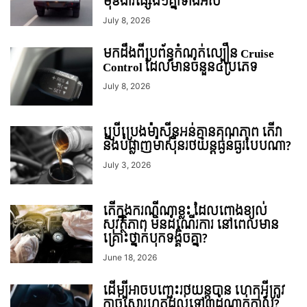
មុខងារផ្សេងៗគ្នាទាំងអស់
July 8, 2026
មកដឹងពីប្រព័ន្ធកំណត់ល្បឿន Cruise
Control ដែលមានចំនួន៤ប្រភេទ
July 8, 2026
ប្រើប្រេងម៉ាស៊ីនអន់គ្មានគុណភាព តើវា
នឹងបំផ្លាញម៉ាស៊ីនរថយន្តធ្ងន់ធ្ងរបែបណា?
July 3, 2026
តើក្នុងករណីណាខ្លះ ដែលពោងខ្យល់
សុវត្ថិភាព មិនដំណើរការ នៅពេលមាន
គ្រោះថ្នាក់បុកទង្គិចគ្នា?
June 18, 2026
ដើម្បីអាចបញ្ឆេះរថយន្តបាន ហេតុអ្វីត្រូវ
កាច់សោរហូតដល់ទៅ៣ដំណាក់កាល?