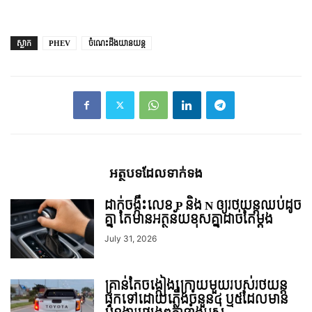
ស្លាក
PHEV
ចំណេះដឹងយានយន្ត
អត្ថបទ​ដែល​ទាក់ទង
ដាក់ចង្កឹះលេខ P និង N ឲ្យរថយន្តឈប់ដូច
គ្នា តែមានអត្ថន័យខុសគ្នាដាច់តែម្តង
July 31, 2026
គ្រាន់តែចង្កៀងក្រោយមួយរបស់រថយន្ត
ផ្ទុកទៅដោយភ្លើងចំនួន៤ ឬ៥ដែលមាន