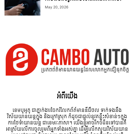
May 20, 2026
អំពី​យើង
ខេមបូអូតូ ជាភ្នាក់ងារចែករំលែកព័ត៍មានឌីជីថល ទាក់ទងនឹង
វិស័យយានយន្តក្នុង និងក្រៅស្រុក ក៏ដូចជាផ្តល់នូវគន្លឹះសំខាន់ៗក្នុង
ការថែទំាយានយន្ត ជាខេមរៈភាសា។ យើងខ្ញុំអាចរីកចំរើនទៅបានគឺ
អាស្រ័យលើការចូលរួមពីអ្នកទាំងអស់គ្នា ដើម្បីលើកស្ទួយវិស័យយាន