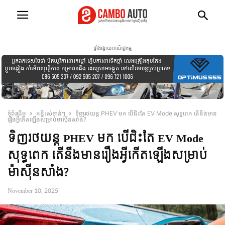
ផ្ទាំងផ្សាយពាណិជ្ជកម្ម
ទំព័រដើម
គន្លឹះសំខាន់ៗ
ទិញរថយន្ត PHEV មក បើជិះតែ EV Mode សុទ្ធពេក តើនឹងមាន
រឿងអ្វីកើតឡើងសម្រាប់ម៉ាស៊ីនសាំង?
ទិញរថយន្ត PHEV មក បើជិះតែ EV Mode
សុទ្ធពេក តើនឹងមានរឿងអ្វីកើតឡើងសម្រាប់
ម៉ាស៊ីនសាំង?
November 10, 2025