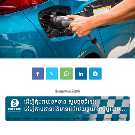
ផ្ទាំងផ្សាយពាណិជ្ជកម្ម