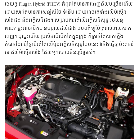
រថយន្ត Plug in Hybrid (PHEV) កំពុងតែមានការពេញនិយមច្រើនហើយ
ដោយសារតែមានការសន្សំសំចៃ ទំនើប ដោយអាចរត់ទាំងលើម៉ាស៊ីន
សាំងផង និងអគ្គិសនីផង។ សម្រាប់ការរត់លើអគ្គិសនីសុទ្ធ រថយន្ត
PHEV ខ្លះអាចបើកបានចម្ងាយដល់ជាង ១០០គីឡូម៉ែត្ររាល់ពេលសាក
ពេញ។ ដូច្នេះហើយ ប្រសិនបើបើកតែក្នុងក្រុង គឺគ្រាន់តែសាកភ្លើង
ក៏បានដែរ ប៉ុន្តែបើរត់តែលើម៉ូដអគ្គិសនីសុទ្ធបែបនេះ វានឹងធ្វើឲ្យប៉ះពាល់
ទៅដល់ម៉ាស៊ីនសាំង ដែលទុកចោលមិនប្រើប្រាស់។