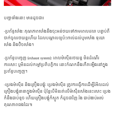
បញ្ហាទាំងនោះ មានដូចជា៖
-ប្រព័ន្ធសាំងៈ គុណភាពសាំងនឹងចុះអន់ថយទៅតាមពេលវេលា បន្ទាប់ពី
ចាក់ចូលរថយន្តហើយ ដែលបណ្តាលឲ្យប៉ះពាល់ដល់បូមសាំង ទុយោ
សាំង និងប៊ិចសាំង។
-ប្រព័ន្ធបញ្ចេញ (exhaust system): ពេលម៉ាស៊ីនរថយន្ត មិនដំណើរ
ការសោះ ឬមិនដល់កម្តៅប្រតិបត្តិការ នោះកំណកនឹងកើតឡើងនៅក្នុង
ប្រព័ន្ធបញ្ចេញ។
-ប្រេងម៉ាស៊ីន និងគ្រឿងបង្គុំៈ ប្រេងម៉ាស៊ីន ត្រូវការធ្វើការដើម្បីរំអិលដល់
គ្រឿងបង្គុំនានាក្នុងម៉ាស៊ីន ប៉ុន្តែបើមិនរត់លើម៉ាស៊ីនសាំងនេះសោះ ប្រេង
ក៏នឹងឆាប់ខូច ហើយគ្រឿងបង្គុំក៏ស្ងួត ក៏ដូចជារិញ រ៉ង ឆាប់ងាប់អស់
គុណភាពផងដែរ៕