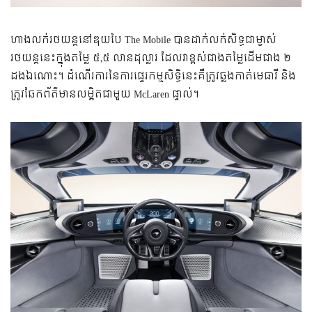
ហាង​លក់​រថយន្ត​នៅ​ឌុយបៃ The Mobile បាន​ដាក់​លក់​​​សិទ្ធ​ជា​ម្ចាស់​
រថយន្ត​នេះ​ក្នុង​តម្លៃ ៥,៥ លាន​ដុល្លារ ដែល​វា​ខ្ពស់​ជាង​តម្លៃ​ដើម​ជាង ២
ដង​ឯណោះ។ ដំណើរ​ការ​នៃ​ការ​ផ្ទេរ​កម្មសិទ្ធិ​នេះ​គឺ​ត្រូវ​ឆ្លង​កាត់​មេធាវី និង​
ត្រូវ​ឆែក​ព័ត៌មាន​លម្អិត​ជា​មួយ McLaren ផ្ទាល់។