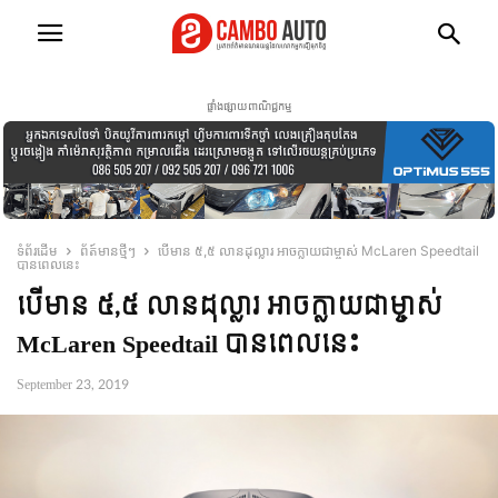
ផ្ទាំងផ្សាយពាណិជ្ជកម្ម
ទំព័រដើម
ព័ត៍មានថ្មីៗ
បើមាន ៥,៥ លានដុល្លារ អាចក្លាយជាម្ចាស់ McLaren Speedtail
បាន​ពេល​នេះ
បើមាន ៥,៥ លានដុល្លារ អាចក្លាយជាម្ចាស់
McLaren Speedtail បាន​ពេល​នេះ
September 23, 2019