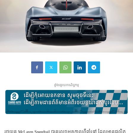
ផ្ទាំងផ្សាយពាណិជ្ជកម្ម
រថយន្ត McLaren Speedtail បាន​លេច​មុខ​កាល​ពី​ឆ្នាំ​ទៅ ដែល​មាន​ផលិត​