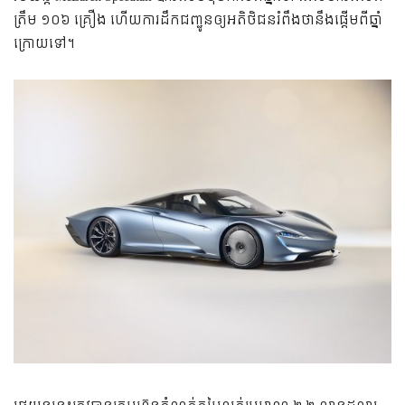
ត្រឹម ១០៦ គ្រឿង ហើយ​ការ​ដឹក​ជញ្ជូន​ឲ្យ​អតិថិជន​រំពឹង​ថា​នឹង​ផ្ដើម​ពី​ឆ្នាំ​
ក្រោយ​ទៅ។