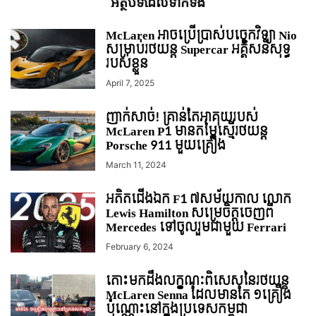
អត្ថបទ​ដែល​ទាក់ទង
McLaren អាចប្រើប្រាស់បច្ចេកវិទ្យា Nio
សម្រាប់រថយន្ត Supercar អគ្គិសនីសុទ្ធ
របស់ខ្លួន
April 7, 2025
ញាក់សាច់! គ្រាន់តែអាគុយរបស់
McLaren P1 មានតម្លៃស្មើរថយន្ត
Porsche 911 មួយគ្រឿង
March 11, 2024
អតិតជើងឯក F1 ៧សម័យកាល លោក
Lewis Hamilton សម្រេចិត្តចេញពី
Mercedes ទៅចូលរួមជាមួយ Ferrari
February 6, 2024
តោះមកដឹងលក្ខណៈពិសេសនៃរថយន្ត
McLaren Senna ដែលមានតែ ១គ្រឿង
ប៉ុណ្ណោះនៅក្នុងប្រទេសកម្ពុជា