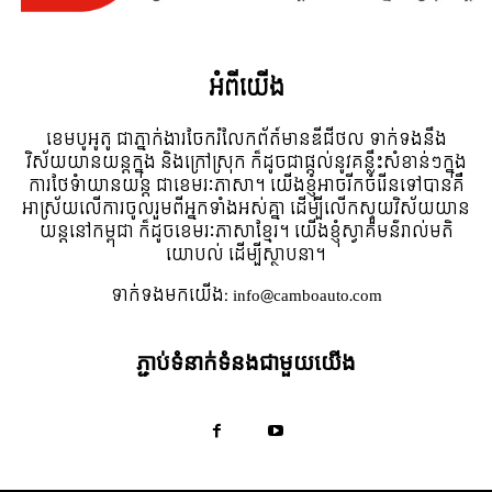
អំពី​យើង
ខេមបូអូតូ ជាភ្នាក់ងារចែករំលែកព័ត៍មានឌីជីថល ទាក់ទងនឹង
វិស័យយានយន្តក្នុង និងក្រៅស្រុក ក៏ដូចជាផ្តល់នូវគន្លឹះសំខាន់ៗក្នុង
ការថែទំាយានយន្ត ជាខេមរៈភាសា។ យើងខ្ញុំអាចរីកចំរើនទៅបានគឺ
អាស្រ័យលើការចូលរួមពីអ្នកទាំងអស់គ្នា ដើម្បីលើកស្ទួយវិស័យយាន
យន្តនៅកម្ពុជា ក៏ដូចខេមរៈភាសាខ្មែរ។ យើងខ្ញុំស្វាគមន៌រាល់មតិ
យោបល់ ដើម្បីស្ថាបនា។
ទាក់ទង​មក​យើង:
info@camboauto.com
ភ្ជាប់ទំនាក់ទំនងជាមួយយើង