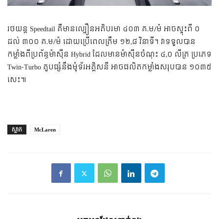
រថយន្ត​ Speedtail គឺ​មាន​ល្បឿន​អតិបរមា​ ៤០៣ គ.ម/ម៉ អាច​ស្ទុះ​ពី ០
ដល់ ៣០០ គ.ម/ម៉ ដោយ​ប្រើ​ពេល​ត្រឹម ១២,៨ វិនាទី។ វា​ទទួល​បាន​
កម្លាំង​ពី​ប្រព័ន្ធ​ម៉ាស៊ីន​ Hybrid ដែល​មាន​ម៉ាស៊ីន​ចំណុះ ៤,០ លីត្រ​ ប្រភេទ
Twin-Turbo គួប​ផ្សំ​នឹង​ម៉ូទ័រ​អគ្គិសនី អាច​ផលិត​កម្លាំង​សរុប​បាន​ ១០៣៥
សេះ៕​​
ស្លាក
McLaren