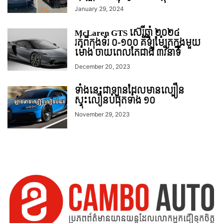
January 29, 2024
McLaren GTS ស៊េរីឆ្នាំ ២០២៤
រត់ពីកុងទ័រ ០-១០០ គីឡូម៉ែត្រក្នុងមួយ
ម៉ោង ចាយពេលតែជាង ៣វិនាទី
December 20, 2023
ទាំងនេះជាឡានដែលមានល្បឿន
ស្ទុះលឿនបំផុតទាំង ១០
November 29, 2023