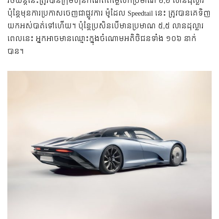
រថយន្ត​នេះ​ត្រូវ​បាន​ក្រុមហ៊ុន​កំណត់​តម្លៃ​លក់​ប្រមាណ ២,២ លាន​ដុល្លារ
ប៉ុន្តែ​មុន​ការ​ប្រកាស​ចេញ​ជា​ផ្លូវ​ការ​ ម៉ូដែល Speedtail នេះ ត្រូវ​បាន​គេ​ទិញ​
យក​អស់​បាត់​ទៅ​ហើយ។ ប៉ុន្តែ​ប្រសិន​បើ​មាន​​ប្រមាណ ៥,៥ លាន​ដុល្លារ​
ពេល​នេះ អ្នក​អាច​​មាន​ឈ្មោះ​ក្នុង​ចំណោម​អតិថិជន​ទាំង​ ១០៦ នាក់​​
បាន។