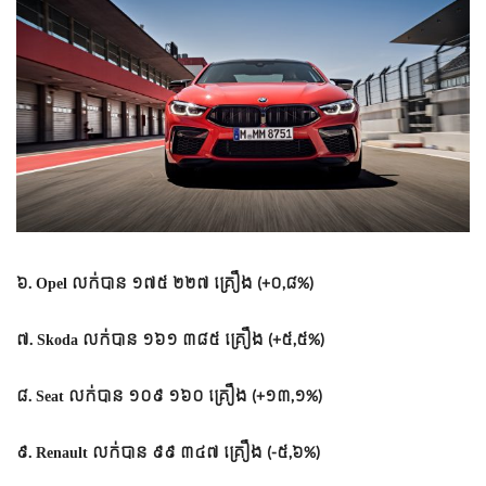
៦. Opel លក់​បាន​ ១៧៥ ២២៧ គ្រឿង (+០,៨%)
៧. Skoda លក់​បាន ១៦១ ៣៨៥ គ្រឿង (+៥,៥%)
៨. Seat លក់​បាន​ ១០៩ ១៦០ គ្រឿង (+១៣,១%)
៩. Renault លក់​បាន​ ៩៩ ៣៤៧ គ្រឿង (-៥,៦%)