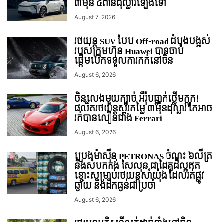
៣ម៉ឺន ៤ពាន់ដុល្លារឡើងទៅ
August 7, 2026
រថយន្ត SUV បែប Off-road ដំបូងបង្អស់
របស់ក្រុមហ៊ុន Huawei បានចាប់
ផ្តើមបើកទទួលការកក់នៅចិន
August 6, 2026
ចិនលេងមួយក្បាច់ អឺរ៉ុបធ្លាក់ថ្លើមក្តុក!
ផលិតរថយន្តស្ព័រតម្លៃ ៣ម៉ឺនដុល្លារ តែអាច
រត់បានលឿនជាង Ferrari
August 6, 2026
ប្រេងម៉ាស៊ីន PETRONAS ចំណុះ ៦លីត្រ
និងសំបកកង់ សៃលុន ជាដៃគូដ៏ល្អឥត
ខ្ចោះសម្រាប់រថយន្តសាំយ៉ុង ដែលរត់ផ្លូវ
ឆ្ងាយ និងដឹកធ្ងន់ជាប្រចាំ
August 6, 2026