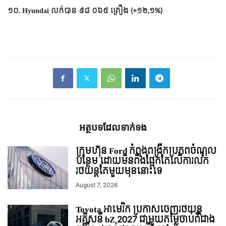
១០. Hyundai លក់​បាន​ ៩៨ ០៦៥ គ្រឿង (+១២,១%)
អត្ថបទ​ដែល​ទាក់ទង
ក្រុមហ៊ុន Ford កំពុងពង្រីកប្រភពចំណូល
បន្ថែម ដោយមិនពឹងផ្អែកតែលើការលក់
រថយន្ដតែមួយមុខនោះទេ
August 7, 2026
Toyota អាមេរិក ប្រកាសចេញរថយន្ត
អគ្គិសនី bZ 2027 ជាមួយតម្លៃចាប់ពីជាង