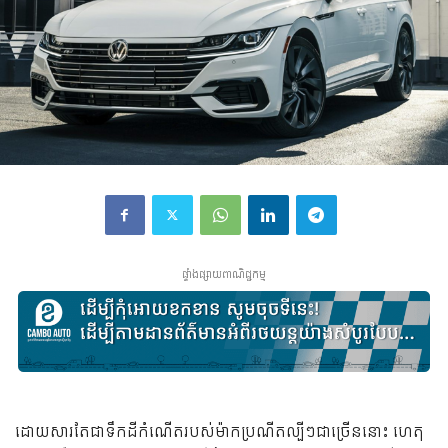
ផ្ទាំងផ្សាយពាណិជ្ជកម្ម
ដោយ​សារ​តែ​ជា​ទឹក​ដី​កំណើត​របស់​ម៉ាក​ប្រណីត​ល្បីៗ​ជា​ច្រើន​នោះ ហេតុ​