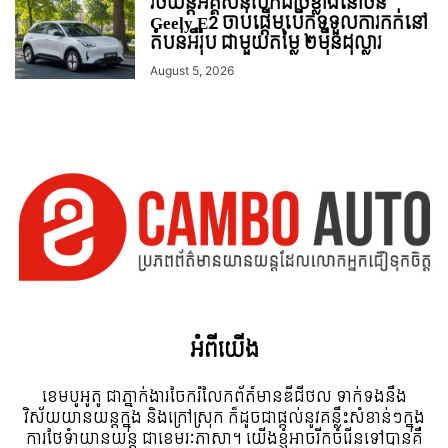
រថយន្ដអគ្គិសនីលក់ដាច់ខ្លាំងនៅចិន
Geely E2 ចាប់ផ្តើមបើកទទួលការកក់នៅ
តំបន់អឺរ៉ុប ជាមួយតម្លៃ ២ម៉ឺនដុល្លារ
August 5, 2026
អំពី​យើង
ខេមបូអូតូ ជាភ្នាក់ងារចែករំលែកព័ត៍មានឌីជីថល ទាក់ទងនឹង
វិស័យយានយន្តក្នុង និងក្រៅស្រុក ក៏ដូចជាផ្តល់នូវគន្លឹះសំខាន់ៗក្នុង
ការថែទំាយានយន្ត ជាខេមរៈភាសា។ យើងខ្ញុំអាចរីកចំរើនទៅបានគឺ