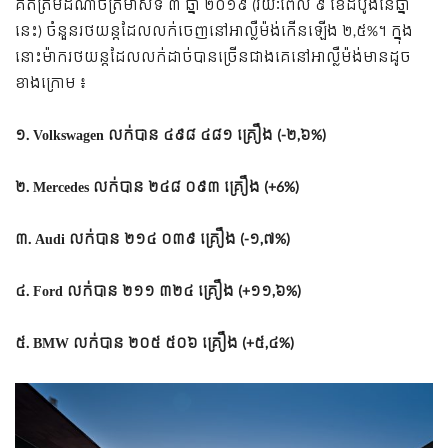
គិត​ត្រឹម​ដំណាច់​ត្រីមាស​ទី ៣ ឆ្នាំ ២០១៩ (រយៈពេល ៩ ខែ​ដំបូង​នៃ​ឆ្នាំ​
នេះ) ចំនួន​រថយន្ត​ដែល​លក់​ចេញ​នៅ​អាល្លឺម៉ង់​កើន​ឡើង ២,៥%។ ក្នុង​
នោះ​ម៉ាក​រថយន្ត​ដែល​លក់​ដាច់​បាន​ច្រើន​ជាង​គេ​នៅ​អាល្លឺម៉ង់​មាន​ដូច​
ខាង​ក្រោម ៖
១. Volkswagen លក់​បាន ៤៩៨ ៤៨១ គ្រឿង (-២,៦%)
២. Mercedes លក់​បាន​ ២៤៨ ០៩៣ គ្រឿង (+6%)
៣. Audi លក់​បាន​ ២១៤ ០៣៩ គ្រឿង (-១,៧%)
៤. Ford លក់​បាន​ ២១១ ៣២៤ គ្រឿង (+១១,៦%)
៥. BMW លក់​បាន​ ២០៥ ៥០៦ គ្រឿង (+៥,៤%)