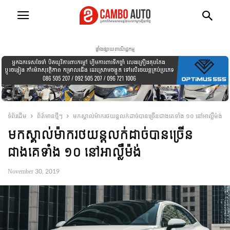
ផ្ទាំងផ្សាយពាណិជ្ជកម្ម
ទំព័រដើម
ព័ត៍មានថ្មីៗ
មក​ស្គាល់ម៉ាករថយន្តលក់ដាច់បានច្រើនជាងគេទាំង ១០ នៅអាល្លឺម៉ង់
មក​ស្គាល់ម៉ាករថយន្តលក់ដាច់បានច្រើន
ជាងគេទាំង ១០ នៅអាល្លឺម៉ង់
November 30, 2019