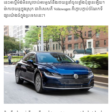
នេះ​អាល្លឺម៉ង់​មិន​សូវ​ចាប់​អារម្មណ៍​នឹង​រថយន្ត​នាំ​ចូល​ខ្លាំង​ប៉ុន្មាន​ឡើយ។
ម៉ាក​រថយន្ត​ក្នុង​ស្រុក ជា​ពិសេស​គឺ Volkswagen គឺ​​ក្ដោប​ក្ដាប់​ចំណែក​ទី
ផ្សារ​យ៉ាង​ធំ​ក្នុង​ប្រទេស​នេះ។