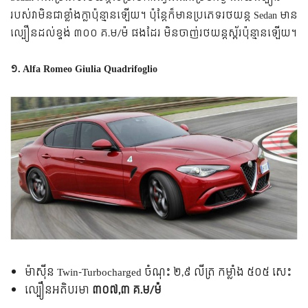
របស់​វា​មិន​ជា​ខ្លាំង​ក្លា​ប៉ុន្មាន​ឡើយ។ ប៉ុន្តែ​ក៏​មាន​ប្រភេទ​រថយន្ត Sedan មាន​​
ល្បឿន​ដល់​​ខ្ទង់ ៣០០ គ.ម/ម៉ ផង​ដែរ មិន​ចាញ់​រថយន្ត​ស្ព័រ​ប៉ុន្មាន​ឡើយ។
១. Alfa Romeo Giulia Quadrifoglio
ម៉ាស៊ីន Twin-Turbocharged ចំណុះ ២,៩ លីត្រ កម្លាំង ៥០៥ សេះ
ល្បឿន​អតិបរមា
៣០៧,៣ គ.ម/ម៉