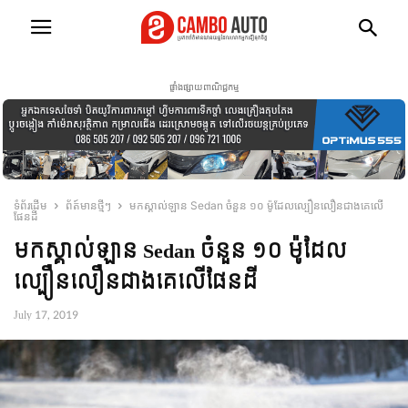
ផ្ទាំងផ្សាយពាណិជ្ជកម្ម
ទំព័រដើម
ព័ត៍មានថ្មីៗ
មក​ស្គាល់​ឡាន​ Sedan ចំនួន ១០ ម៉ូដែល​ល្បឿន​លឿន​ជាង​គេ​លើ​
ផែនដី
មក​ស្គាល់​ឡាន​ Sedan ចំនួន ១០ ម៉ូដែល​
ល្បឿន​លឿន​ជាង​គេ​លើ​ផែនដី
July 17, 2019