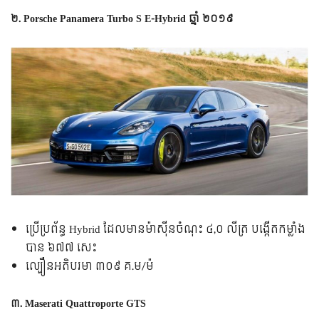
២. Porsche Panamera Turbo S E-Hybrid ឆ្នាំ ២០១៩
​ប្រើ​ប្រព័ន្ធ​ Hybrid ដែល​មាន​ម៉ាស៊ីន​ចំណុះ ៤,០ លីត្រ បង្កើត​កម្លាំង​
បាន ៦៧៧ សេះ
ល្បឿន​អតិបរមា ៣០៩ គ.ម/ម៉
៣. Maserati Quattroporte GTS