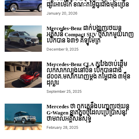
ផ្សារអាមេរិក ខណៈតម្លៃធូរជាងមុនច្រើន
January 20, 2026
Mercedes-Benz ដាក់បង្ហាញរថយន្ដ
អគ្គិសនី Compact SUV ថ្មីសាកមួយពេញ
បើកបាន ៦៣១ គីឡូម៉ែត្រ
December 9, 2025
Mercedes-Benz CLA តួរវែងចាប់ផ្តើម
លក់សាកល្បងនៅចិន បើកបានជាង
៨០០គ.មសាកពេញម្តង តម្លៃជាង ៣ម៉ឺន
ដុល្លារ
September 25, 2025
Mercedes ថា ពួកគេនឹងបញ្ចេញរថយន្ត
G-Wagen ខ្នាតតូចថ្មីដែលប្រើប្រាស់នូវ
ថាមពលអគ្គិសនីសុទ្ធ
February 28, 2025