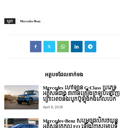
ស្លាក
Mercedes-Benz
អត្ថបទ​ដែល​ទាក់ទង
Mercedes ហៅឡាន G-Class ប្រភេទ
អគ្គិសនីជាង ៣ពាន់គ្រឿងត្រឡប់ទៅវិញ
ព្រោះអាចនឹងរបូតប៊ូឡុងកង់ពេលបើក
April 9, 2026
Mercedes-Benz សម្រេចផលិតរថយន្ដ
អគ្គិសនីត្រកូល EQ ឡើងវិញសម្រាប់ទី