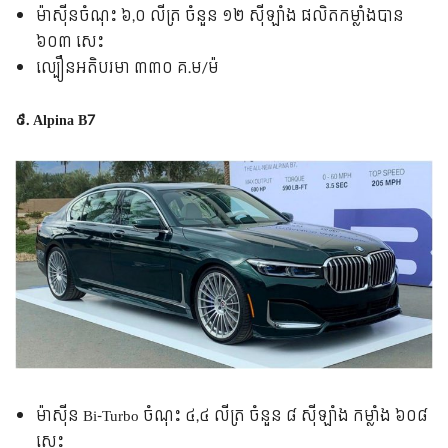
ម៉ាស៊ីន​ចំណុះ ៦,០ លីត្រ ចំនួន ១២ ស៊ីឡាំង ផលិត​កម្លាំង​បាន​
៦០៣ សេះ
ល្បឿន​អតិបរមា ៣៣០ គ.ម/ម៉
៩. Alpina B7
ម៉ាស៊ីន Bi-Turbo ចំណុះ ៤,៤ លីត្រ ចំនួន ៨ ស៊ីឡាំង​ កម្លាំង ៦០៨
សេះ