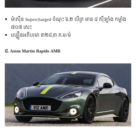
ម៉ាស៊ីន Supercharged ចំណុះ ៦,២ លីត្រ មាន ៨ ស៊ីឡាំង កម្លាំង
៧០៧ សេះ
ល្បឿន​អតិបរមា ៣២៨,៣ គ.ម/ម៉
៨. Aston Martin Rapide AMR