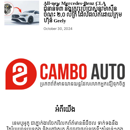
All-new Mercedes-Benz CLA
ជំនាន់ទី៣ នឹងត្រូវប្រើប្រាស់នូវម៉ាស៊ីន
ចំណុះ ២,០ លីត្រ ដែលផលិតដោយក្រុម
ហ៊ុន Geely
October 30, 2024
អំពី​យើង
ខេមបូអូតូ ជាភ្នាក់ងារចែករំលែកព័ត៍មានឌីជីថល ទាក់ទងនឹង
វិស័យយានយន្តក្នុង និងក្រៅស្រុក ក៏ដូចជាផ្តល់នូវគន្លឹះសំខាន់ៗក្នុង