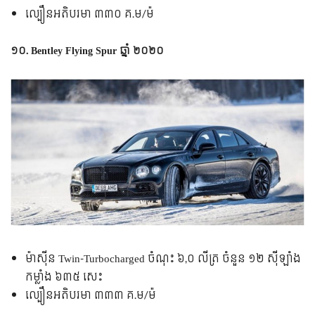
ល្បឿន​អតិបរមា ៣៣០ គ.ម/ម៉
១០. Bentley Flying Spur ឆ្នាំ ២០២០
ម៉ាស៊ីន​ Twin-Turbocharged ចំណុះ ៦,០ លីត្រ ចំនួន ១២ ស៊ីឡាំង
កម្លាំង ៦៣៥ សេះ
ល្បឿន​អតិបរមា ៣៣៣ គ.ម/ម៉​