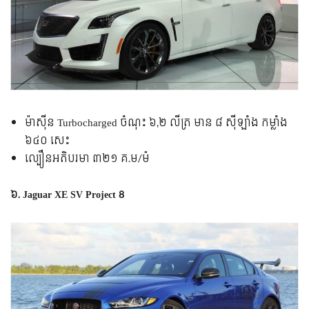
ម៉ាស៊ីន Turbocharged ចំណុះ ៦,២ លីត្រ មាន ៨ ស៊ីឡាំង កម្លាំង
៦៤០ សេះ
ល្បឿន​អតិបរមា ៣២១ គ.ម/ម៉
៦. Jaguar XE SV Project 8