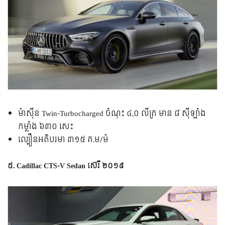
ម៉ាស៊ីន Twin-Turbocharged ចំណុះ ៤,០ លីត្រ មាន ៨ ស៊ីឡាំង
កម្លាំង ៦៣០ សេះ
ល្បឿន​អតិបរមា ៣១៥ គ.ម/ម៉
៥. Cadillac CTS-V Sedan ស៊េរី ២០១៩