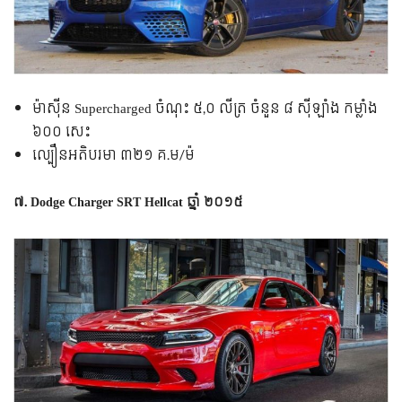
ម៉ាស៊ីន Supercharged ចំណុះ ៥,០ លីត្រ ចំនួន ៨ ស៊ីឡាំង កម្លាំង
៦០០ សេះ
​​​​​​​​ល្បឿន​អតិបរមា ៣២១ គ.ម/ម៉
៧. Dodge Charger SRT Hellcat ឆ្នាំ ២០១៥