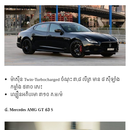
ម៉ាស៊ីន Twin-Turbocharged ចំណុះ ៣,៨ លីត្រ មាន ៨ ស៊ីឡាំង
កម្លាំង ៥៣០ សេះ
ល្បឿន​អតិបរមា ៣១០ គ.ម/ម៉
៤. Mercedes AMG GT 63 S