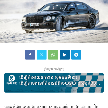
ផ្ទាំងផ្សាយពាណិជ្ជកម្ម
Sedan គឺ​ជា​​ប្រភេទ​រថយន្ត​សម្រាប់​​ការ​ធ្វើ​ដំណើរ​ប្រចាំ​ថ្ងៃ ដោយ​ល្បឿន​